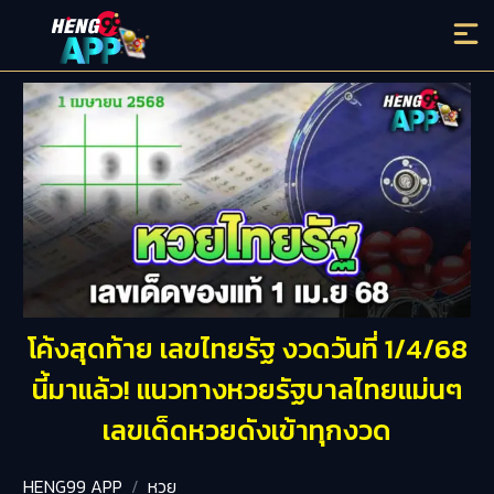
โค้งสุดท้าย เลขไทยรัฐ งวดวันที่ 1/4/68
นี้มาแล้ว! แนวทางหวยรัฐบาลไทยแม่นๆ
เลขเด็ดหวยดังเข้าทุกงวด
HENG99 APP
หวย