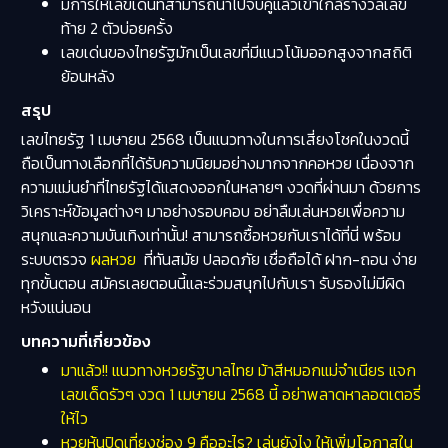
มีการให้เลขเด่นที่สามารถนำไปจับคู่แล้วเข้าใกล้รางวัลเลข
ท้าย 2 ตัวบ่อยครั้ง
เลขเด่นของไทยรัฐมักเป็นเลขที่มีแนวโน้มออกสูงจากสถิติ
ย้อนหลัง
สรุป
เลขไทยรัฐ 1 เมษายน 2568 เป็นแนวทางในการเสี่ยงโชคในงวดนี้
ถือเป็นทางเลือกที่ได้รับความนิยมอย่างมากจากคอหวย เนื่องจาก
ความแม่นยำที่ไทยรัฐได้แสดงออกในหลายๆ งวดที่ผ่านมา ด้วยการ
วิเคราะห์ข้อมูลต่างๆ มาอย่างรอบคอบ อย่าลืมเล่นหวยเพื่อความ
สนุกและความบันเทิงเท่านั้น! สามารถซื้อหวยกับเราได้ที่นี่ พร้อม
ระบบตรวจ
ผลหวย
ที่ทันสมัย ปลอดภัย เชื่อถือได้ ฝาก-ถอน ง่าย
ทุกขั้นตอน สมัครเลยตอนนี้และร่วมสนุกไปกับเรา รับรองไม่มีผิด
หวังแน่นอน
บทความที่เกี่ยวข้อง
มาแล้ว!! แนวทางหวยรัฐบาลไทย ม้าสีหมอกแม่จำเนียร แจก
เลขเด็ดรัวๆ งวด 1 เมษายน 2568 นี้ อย่าพลาดหาลอตเตอรี่
ให้ไว
หวยหุ้นปิดเที่ยงช่อง 9 คืออะไร? เล่นยังไง ให้เพิ่มโอกาสใน