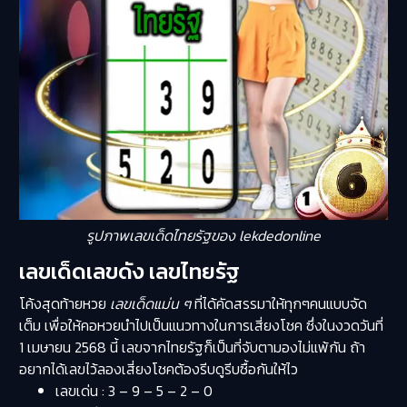
รูปภาพเลขเด็ดไทยรัฐของ lekdedonline
เลขเด็ดเลขดัง เลขไทยรัฐ
โค้งสุดท้ายหวย
เลขเด็ดแม่น ๆ
ที่ได้คัดสรรมาให้ทุกๆคนแบบจัด
เต็ม เพื่อให้คอหวยนำไปเป็นแนวทางในการเสี่ยงโชค ซึ่งในงวดวันที่
1 เมษายน 2568 นี้ เลขจากไทยรัฐก็เป็นที่จับตามองไม่แพ้กัน ถ้า
อยากได้เลขไว้ลองเสี่ยงโชคต้องรีบดูรีบซื้อกันให้ไว
เลขเด่น : 3 – 9 – 5 – 2 – 0