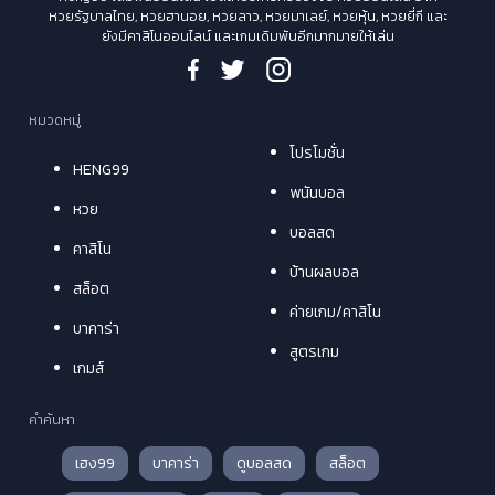
หวยรัฐบาลไทย, หวยฮานอย, หวยลาว, หวยมาเลย์, หวยหุ้น, หวยยี่กี และ
ยังมีคาสิโนออนไลน์ และเกมเดิมพันอีกมากมายให้เล่น
หมวดหมู่
โปรโมชั่น
HENG99
พนันบอล
หวย
บอลสด
คาสิโน
บ้านผลบอล
สล็อต
ค่ายเกม/คาสิโน
บาคาร่า
สูตรเกม
เกมส์
คำค้นหา
เฮง99
บาคาร่า
ดูบอลสด
สล็อต