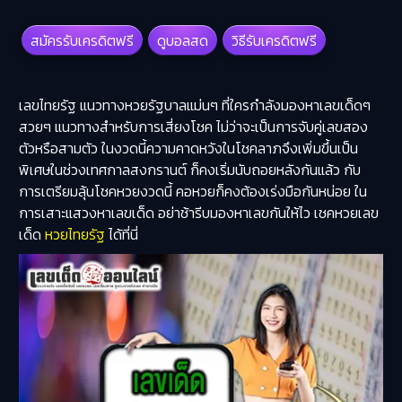
สมัครรับเครดิตฟรี
ดูบอลสด
วิธีรับเครดิตฟรี
เลขไทยรัฐ
แนวทางหวยรัฐบาล
แม่นๆ ที่ใครกำลังมองหาเลขเด็ดๆ
สวยๆ แนวทางสำหรับการเสี่ยงโชค ไม่ว่าจะเป็นการจับคู่เลขสอง
ตัวหรือสามตัว ในงวดนี้ความคาดหวังในโชคลาภจึงเพิ่มขึ้นเป็น
พิเศษในช่วงเทศกาลสงกรานต์ ก็คงเริ่มนับถอยหลังกันแล้ว กับ
การเตรียมลุ้นโชคหวยงวดนี้ คอหวยก็คงต้องเร่งมือกันหน่อย ใน
การเสาะแสวงหาเลขเด็ด อย่าช้ารีบมองหาเลขกันให้ไว เชคหวยเลข
เด็ด
หวยไทยรัฐ
ได้ที่นี่