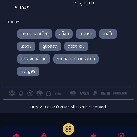
สูตรเกม
เกมส์
คำค้นหา
แทงบอลออนไลน์
สล็อต
บาคาร่า
คาสิโน
เฮง99
ดูบอลสด
ตรวจหวย
ตารางบอลวันนี้
ถ่ายทอดสดหวยรัฐบาล
heng99
HENG99 APP © 2022 All rights reserved.