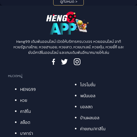
ดูทั้งหมด >
Heng99 เดิมพันออนไลน์ เปิดให้บริการครบวงจร หวยออนไลน์ อาทิ
หวยรัฐบาลไทย, หวยฮานอย, หวยลาว, หวยมาเลย์, หวยหุ้น, หวยยี่กี และ
ยังมีคาสิโนออนไลน์ และเกมเดิมพันอีกมากมายให้เล่น
หมวดหมู่
โปรโมชั่น
HENG99
พนันบอล
หวย
บอลสด
คาสิโน
บ้านผลบอล
สล็อต
ค่ายเกม/คาสิโน
บาคาร่า