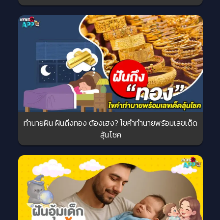
ทำนายฝัน ฝันถึงทอง ต้องเฮง? ไขคำทำนายพร้อมเลขเด็ด
ลุ้นโชค