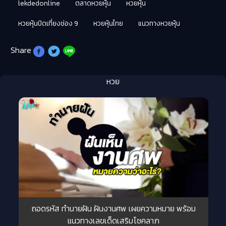
lekdedonline
ตลาดหวยหุ้น
หวยหุ้น
หวยหุ้นปิดเที่ยงช่อง 9
หวยหุ้นไทย
แนวทางหวยหุ้น
Share
หวย
ถอดรหัส ทำนายฝัน ฝันงานศพ เผยความหมาย พร้อม
แนวทางเลขเด็ดเสริมโชคลาภ