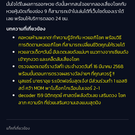
มั่นใจได้ในผลการออกหวย ดังนั้นหากสนใจอยากลองเสี่ยงโชคกับ
หวยหุ้นปิดเที่ยงช่อง 9 ก็สามารถเข้าไปเล่นได้ที่เว็บไซต์ของเราได้
เลย พร้อมให้บริการตลอด 24 ชม.
บทความที่เกี่ยวข้อง
คอหวยห้ามพลาด! ทำความรู้จักกับ หวยอภิโชค พร้อมวิธี
การติดตามหวยอภิโชค ที่สามารถเปลี่ยนชีวิตคุณให้รวยได้
หวยลาวเด็ดๆวันนี้ อัปเดตเลขดังแม่นๆ แนวทางจากเซียนดัง
เข้าทุกงวด และเคล็ดลับเสี่ยงโชค
ตรวจลอตเตอรี่รางวัลที่1 ประจำงวดวันที่ 16 มีนาคม 2568
พร้อมขั้นตอนการตรวจผลรางวัลง่ายๆ ที่คุณควรรู้ !!
นุสแซร์ มาซราอุย ระเบิดฟอร์มสุดเจ๋ง! มีส่วนร่วมทำ 1 แอสซิ
สต์ คว้า MOM พาโมร็อกโกเฉือนไนเจอร์ 2-1
decoder 159 นิติกฤตย์ ศาสตร์พลังตัวเลข เสริมดวง โชค
ลาภ ความรัก ที่ช่วยเสริมความเฮงแบบสุดปัง
แท็กที่เกี่ยวข้อง