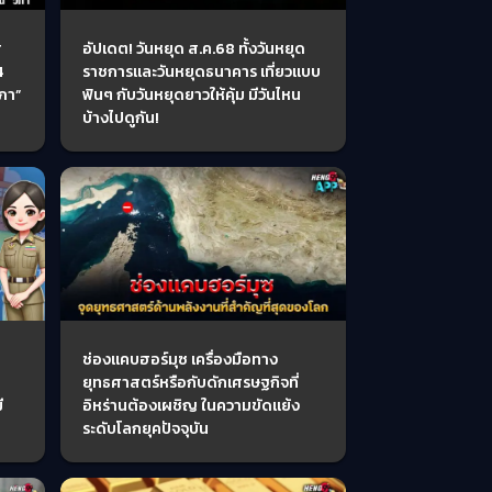
ศ
อัปเดต! วันหยุด ส.ค.68 ทั้งวันหยุด
4
ราชการและวันหยุดธนาคาร เที่ยวแบบ
ิภา”
ฟินๆ กับวันหยุดยาวให้คุ้ม มีวันไหน
บ้างไปดูกัน!
ช่องแคบฮอร์มุซ เครื่องมือทาง
ยุทธศาสตร์หรือกับดักเศรษฐกิจที่
ี
อิหร่านต้องเผชิญ ในความขัดแย้ง
ระดับโลกยุคปัจจุบัน