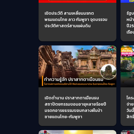
เปิดประวัติ สามเหลี่ยมมรกต
รัฐ
พรมแดนไทย ลาว กัมพูชา จุดบรรจบ
หน้
ประวัติศาสตร์สามแผ่นดิน
ปี2
เรือ
เปิดตำนาน ปราสาทตาเมือนธม
โครง
สถาปัตยกรรมขอมอายุหลายร้อยปี
จ่า
มรดกอารยธรรมขอมกลางผืนป่า
วันน
ชายแดนไทย-กัมพูชา
สิทธ