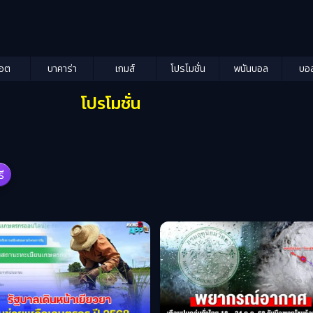
็อต
บาคาร่า
เกมส์
โปรโมชั่น
พนันบอล
บอ
โปรโมชั่น
รี