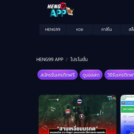
HENG99
หวย
คาสิโน
สล
HENG99 APP
โปรโมชั่น
สมัครรับเครดิตฟรี
ดูบอลสด
วิธีรับเครดิตฟ