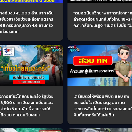
บาลทุ่มงบ 45,000 ล้านบาท เดิน
กรมอุตุนิยมวิทยาพยากรณ์อากา
าเยียวยา เงินช่วยเหลือเกษตรกร
ล่าสุด! เตือนฝนถล่มทั่วไทย 18–2
568 ครอบคลุมกว่า 4.6 ล้านครัว
ก.ค. คลื่นทะเลสูง 4 เมตร รับมือ “ว
นทั่วประเทศ
การ เที่ยวไทยคนละครึ่ง รัฐช่วย
เตรียมตัวให้พร้อม พิชิต สอบ กพ
ย 3,500 บาท เปิดลงทะเบียนแล้ว
อย่างมั่นใจ เปิดประตูสู่อนาคต
ี้ จำกัด 5 แสนสิทธิ์ สามารถใช้
ราชการอันมั่นคง ก้าวแรกของคนม
ิ์ถึง 30 ต.ค.68 รีบเลย!!
ฝันที่อยากรับใช้แผ่นดิน