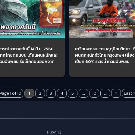
กรณ์อากาศวันนี้ 14 มิ.ย. 2568
เตรียมพกร่ม! กรมอุตุนิยมวิทยา เ
เทศไทยตอนบน เตือนฝนหนักและ
ฝนตกหนักทั่วไทย กรุงเทพฯ เสี่ยง
ท่วมฉับพลัน รีบเช็กก่อนออกจาก
เปียก 60% ระวังน้ำท่วมฉับพลัน
Page 1 of 10
1
2
3
4
5
...
10
...
»
Last 
หมวดหมู่