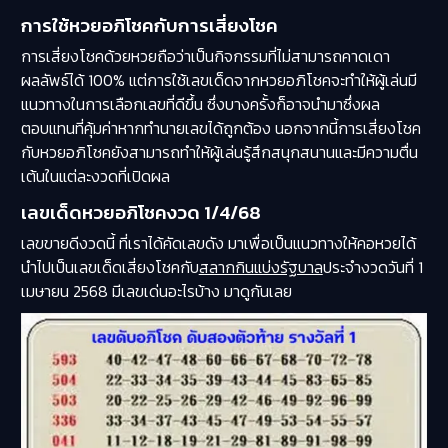
การใช้หวยอภิโชคกับการเสี่ยงโชค
การเสี่ยงโชคด้วยหวยถือว่าเป็นกิจกรรมที่ไม่สามารถคาดเดา
ผลลัพธ์ได้ 100% แต่การใช้เลขเด็ดจากหวยอภิโชคจะทำให้ผู้เล่นมี
แนวทางในการเลือกเลขที่ดีขึ้น ซึ่งบางครั้งก็อาจนำมาซึ่งผล
ตอบแทนที่คุ้มค่าหากทำนายเลขได้ถูกต้อง นอกจากนี้การเสี่ยงโชค
กับหวยอภิโชคยังสามารถทำให้ผู้เล่นรู้สึกสนุกสนานและมีความตื่น
เต้นในแต่ละงวดที่เปิดผล
เลขเด็ดหวยอภิโชคงวด 1/4/68
เลขขายดีงวดนี้ ที่เราได้คัดเลขดัง มาเพื่อเป็นแนวทางให้คอหวยได้
นำไปเป็นเลขเด็ดเสี่ยงโชคกับ
สลากกินแบ่งรัฐบาล
ประจำงวดวันที่ 1
เมษายน 2568 มีเลขเด่นอะไรบ้าง มาดูกันเลย