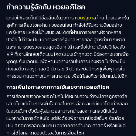
ทำความรู้จักกับ หวยอภิโชค
แหล่งให้เลขเด็ดที่มีชื่อเสียงในวงการ
หวยรัฐบาล
ไทย โดยเฉพาะใน
ยุคที่การเสี่ยงโชคผ่าน หวยออนไลน์ กำลังได้รับความนิยมอย่าง
แพร่หลาย แหล่งนี้นำเสนอเลขเด็ดที่ผ่านการวิเคราะห์จากหลาย
ปัจจัย ไม่ว่าจะเป็นเเนวทางหวยรัฐบาล หวยซอง สูตรคำนวณหวย
เเละสามารถตรวจสอบสูตรอื่น ๆ ได้ เเละยิ่งไปกว่านั้นยังมีห้องลับ
VIP ที่เจาะลึกเลขเด็ดแบบโคตรเเม่นเข้าทุกงวด มีช่องทางเเชทเพื่อ
พูดคุยกับเเอดมิน เพื่อหาเเนวทางรวมในการเเทงหวย ไม่ว่าจะเป็น
ทั้งเลขวิ่ง เลขรูด เลข 2 ตัว เลข 3 ตัว เเละยังมีกระทู้เพื่อพูดคุยใน
การรวมหาเเนวทางในการเเทงหวย เพื่อให้เลขที่เราได้มาเเม่นไปอีก
การเพิ่มโอกาสจากการใช้เลขจากหวยอภิโชค
การเลือกเลขจากหวยอภิโชคไม่ได้หมายความว่าจะมีการถูกรางวัล
เสมอไป แต่เป็นการเพิ่มโอกาสในการเลือกเลขที่มีแนวโน้มที่จะออก
ในงวดนั้นๆ ดังนั้นผู้เล่นหวยสามารถนำเลขจากแหล่งนี้ไปเป็น
แนวทางในการตัดสินใจ แต่ยังต้องพิจารณาปัจจัยอื่นๆ ร่วมด้วย
เช่น สถิติการออกเลขเดิม เลขจากการคำนวณศาสตร์ หรือแม้แต่
การใช้โชคลาภของตัวเองในการเสี่ยงโชค