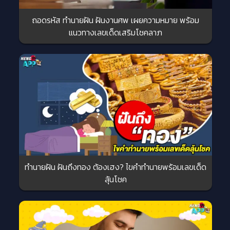
ถอดรหัส ทำนายฝัน ฝันงานศพ เผยความหมาย พร้อม
แนวทางเลขเด็ดเสริมโชคลาภ
ทำนายฝัน ฝันถึงทอง ต้องเฮง? ไขคำทำนายพร้อมเลขเด็ด
ลุ้นโชค