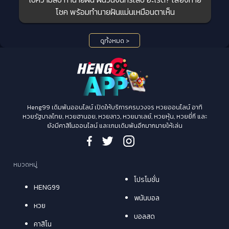
โชค พร้อมทำนายฝันแม่นเหมือนตาเห็น
ดูทั้งหมด >
Heng99 เดิมพันออนไลน์ เปิดให้บริการครบวงจร หวยออนไลน์ อาทิ
หวยรัฐบาลไทย, หวยฮานอย, หวยลาว, หวยมาเลย์, หวยหุ้น, หวยยี่กี และ
ยังมีคาสิโนออนไลน์ และเกมเดิมพันอีกมากมายให้เล่น
หมวดหมู่
โปรโมชั่น
HENG99
พนันบอล
หวย
บอลสด
คาสิโน