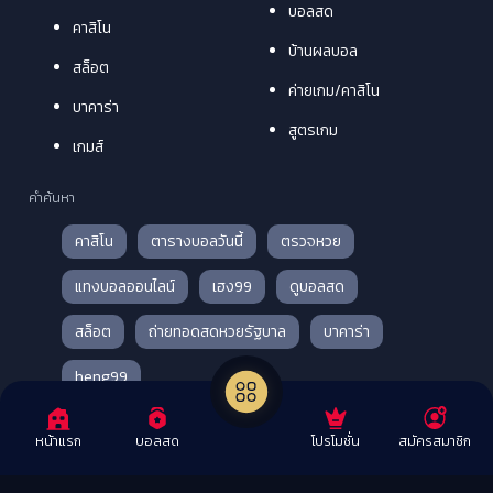
บอลสด
คาสิโน
บ้านผลบอล
สล็อต
ค่ายเกม/คาสิโน
บาคาร่า
สูตรเกม
เกมส์
คำค้นหา
คาสิโน
ตารางบอลวันนี้
ตรวจหวย
แทงบอลออนไลน์
เฮง99
ดูบอลสด
สล็อต
ถ่ายทอดสดหวยรัฐบาล
บาคาร่า
heng99
โปรโมชั่น
สมัครสมาชิก
หน้าแรก
บอลสด