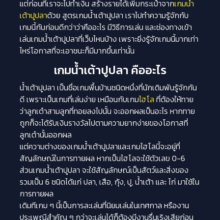
แต่ก่อนที่เราจะไปทำเงิน สร้างรายได้เพิ่มกระเป๋าจาก
เกมน้ำ
เต้าปูปลา
ด้วย สูตรเกมน้ำเต้าปูปลา เราไปทำความรู้จักกับ
เกมนี้กันก่อนดีกว่าว่าคืออะไร มีวิธีการเล่น และช่องทางเข้า
เล่นเกมน้ำเต้าปูปลาที่เว็บไหนบ้าง เพราะยิ่งรู้จักเกมนี้มากเท่า
ไหร่โอกาสที่จะเอาชนะก็มีมากขึ้นเท่านั้น
เกมน้ำเต้าปูปลา คืออะไร
น้ำเต้าปูปลา เป็นชื่อเกมพื้นบ้านชนิดหนึ่งที่นักเดิมพันรู้จักกัน
ดี เพราะเป็นเกมที่เล่นง่าย เหมือนกับเกม
ไฮโล
ที่ต้องให้ทาย
ว่าลูกเต๋าสามลูกที่ทอยลงไปนั้น จะออกผลเป็นอะไร หากทาย
ถูกก็จะได้รับเงินรางวัลไปตามความยากง่ายของโอกาสที่
ลูกเต๋านั้นออกผล
แต่ความต่างของเกมน้ำเต้าปูปลาและเกมไฮโลนี้จะอยู่ที่
สัญลักษณ์ในการทายผล หากเป็นไฮโลจะใช้ตัวเลข 0-6
ส่วนเกมน้ำเต้าปูปลา จะใช้สัญลักษณ์เป็นสัตว์และสิ่งของ
รวมเป็น 6 ชนิดได้แก่ ปลา, เสือ, กุ้ง, ปู, น้ำเต้า และ ไก่ มาใช้ใน
การทายผล
เดิมทีเกม ๆ นี้เป็นการละเล่นที่นิยมเล่นในเทศกาล หรืองาน
ประเพณีสำคัญ ๆ กว่าจะเล่นได้ก็ต้องมีงานรื่นเริงเสียก่อน