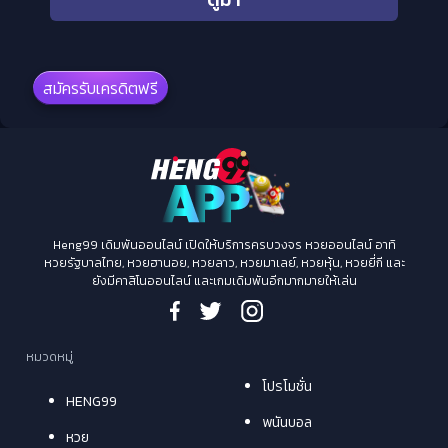
สมัครรับเครดิตฟรี
Heng99 เดิมพันออนไลน์ เปิดให้บริการครบวงจร หวยออนไลน์ อาทิ
หวยรัฐบาลไทย, หวยฮานอย, หวยลาว, หวยมาเลย์, หวยหุ้น, หวยยี่กี และ
ยังมีคาสิโนออนไลน์ และเกมเดิมพันอีกมากมายให้เล่น
หมวดหมู่
โปรโมชั่น
HENG99
พนันบอล
หวย