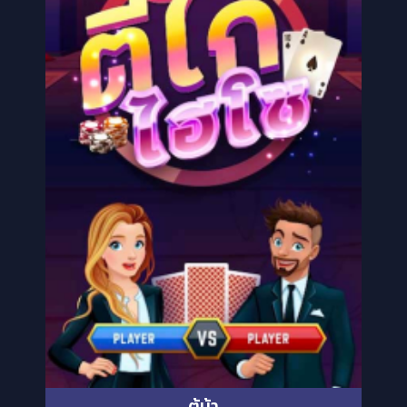
ตู้ม้า