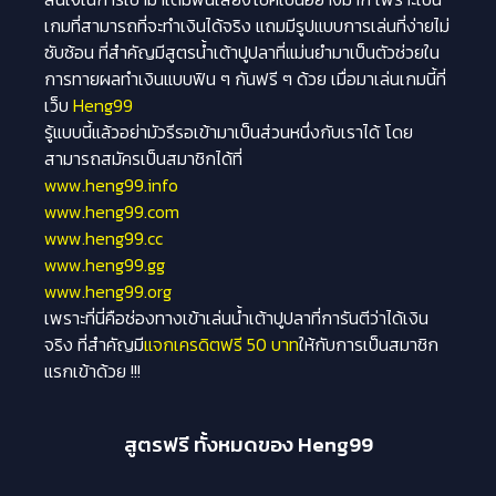
เกมที่สามารถที่จะทำเงินได้จริง แถมมีรูปแบบการเล่นที่ง่ายไม่
ซับซ้อน ที่สำคัญมีสูตรน้ำเต้าปูปลาที่แม่นยำมาเป็นตัวช่วยใน
การทายผลทำเงินแบบฟิน ๆ กันฟรี ๆ ด้วย เมื่อมาเล่นเกมนี้ที่
เว็บ
Heng99
รู้แบบนี้แล้วอย่ามัวรีรอเข้ามาเป็นส่วนหนึ่งกับเราได้ โดย
สามารถสมัครเป็นสมาชิกได้ที่
www.heng99.info
www.heng99.com
www.heng99.cc
www.heng99.gg
www.heng99.org
เพราะที่นี่คือช่องทางเข้าเล่นน้ำเต้าปูปลาที่การันตีว่าได้เงิน
จริง ที่สำคัญมี
แจกเครดิตฟรี 50 บาท
ให้กับการเป็นสมาชิก
แรกเข้าด้วย !!!
สูตรฟรี ทั้งหมดของ Heng99