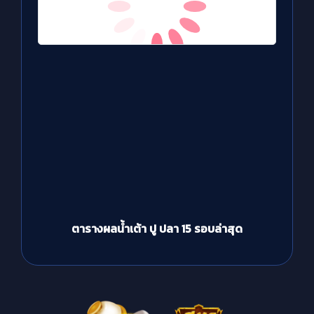
ตารางผลน้ำเต้า ปู ปลา 15 รอบล่าสุด