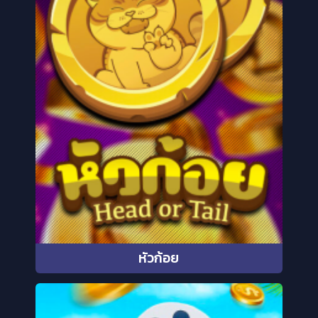
หัวก้อย