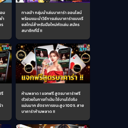
้อม
ทางเข้า กลุ่มนำเล่นบาคาร่า ออนไลน์
นยำ
พร้อมแนะนำวิธีการเล่นบาคาร่าแบบเรี
คร
ยลไทม์สำหรับมือใหม่หัดเล่น สมัคร
สมาชิกที่นี่ !!
รี
ห้ามพลาด ! แจกฟรี สูตรบาคาร่าฟรี
ตัวช่วยในการทำเงิน ใช้งานได้จริง
่า
แม่นมาก อัตราการชนะสูง 100% สาย
บาคาร่าห้ามพลาด !!