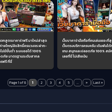
บแจกสูตรบาคาร่าฟรี มาใหม่ล่าสุด
เว็บบาคาร่ามือถือที่คนเล่นเยอะที่ส
ค่ายใหญ่ลิขสิทธิ์ครบวงจร ฝาก-
เว็บตรงบริการครบครัน เดิมพันได้
ไม่มีขั้นต่ำ ระบบออโต้ 100%
เกม สนุกและปลอดภัย 100% สมั
ดภัย มาตรฐานระดับสากล
เลยที่นี่ ไม่เสียเงิน
ฟรี ที่นี่
Page 1 of 8
1
2
3
4
5
...
»
Last »