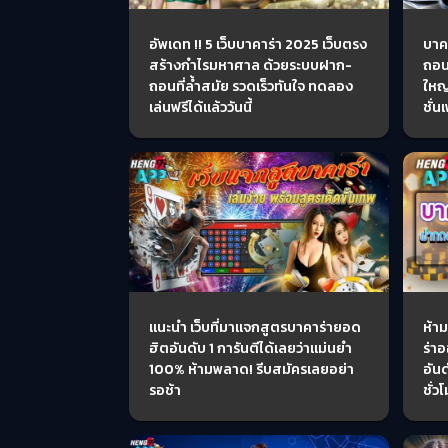
อัพเดท !! 5 เว็บบาคาร่า 2025 เว็บตรง
บาค
สร้างกำไรมหาศาล ด้วยระบบฝาก-
ถอนไ
ถอนที่ล้ำสมัย รวดเร็วทันใจ ทดลอง
ใหญ
เล่นฟรีได้แล้ววันนี้
ชั่น
แนะนำ เว็บที่มาแจกสูตรบาคาร่ายอด
ห้า
ฮิตอันดับ 1 การันตีได้เลยว่าแม่นยำ
ร่าอ
100% ห้ามพลาด! รีบสมัครเลยอย่า
อัน
รอช้า
ชั่ว