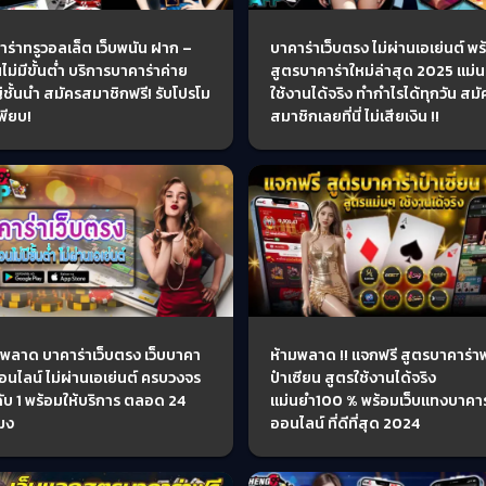
าร่าทรูวอลเล็ต เว็บพนัน ฝาก –
บาคาร่าเว็บตรง ไม่ผ่านเอเย่นต์ พร
ม่มีขั้นต่ำ บริการบาคาร่าค่าย
สูตรบาคาร่าใหม่ล่าสุด 2025 แม่
่ชั้นนำ สมัครสมาชิกฟรี! รับโปรโม
ใช้งานได้จริง ทำกำไรได้ทุกวัน สมั
เพียบ!
สมาชิกเลยที่นี่ ไม่เสียเงิน !!
มพลาด บาคาร่าเว็บตรง เว็บบาคา
ห้ามพลาด !! แจกฟรี สูตรบาคาร่าฟ
อนไลน์ ไม่ผ่านเอเย่นต์ ครบวงจร
ป๋าเซียน สูตรใช้งานได้จริง
ดับ 1 พร้อมให้บริการ ตลอด 24
แม่นยำ100 % พร้อมเว็บแทงบาคาร
โมง
ออนไลน์ ที่ดีที่สุด 2024