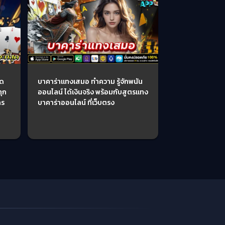
ุด
บาคาร่าแทงเสมอ ทำความ รู้จักพนัน
ทุก
ออนไลน์ ได้เงินจริง พร้อมกับสูตรแทง
คร
บาคาร่าออนไลน์ ที่เว็บตรง