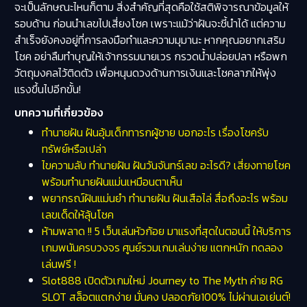
จะเป็นลักษณะไหนก็ตาม สิ่งสำคัญที่สุดคือใช้สติพิจารณาข้อมูลให้
รอบด้าน ก่อนนำเลขไปเสี่ยงโชค เพราะแม้ว่าฝันจะชี้นำได้ แต่ความ
สำเร็จยังคงอยู่ที่การลงมือทำและความมุมานะ หากคุณอยากเสริม
โชค อย่าลืมทำบุญให้เจ้ากรรมนายเวร กรวดน้ำปล่อยปลา หรือพก
วัตถุมงคลไว้ติดตัว เพื่อหนุนดวงด้านการเงินและโชคลาภให้พุ่ง
แรงขึ้นไปอีกขั้น!
บทความที่เกี่ยวข้อง
ทำนายฝัน ฝันอุ้มเด็กทารกผู้ชาย บอกอะไร เรื่องโชครับ
ทรัพย์หรือเปล่า
ไขความลับ ทำนายฝัน ฝันวันจันทร์เลข อะไรดี? เสี่ยงทายโชค
พร้อมทำนายฝันแม่นเหมือนตาเห็น
พยากรณ์ฝันแม่นยำ ทำนายฝัน ฝันเสือไล่ สื่อถึงอะไร พร้อม
เลขเด็ดให้ลุ้นโชค
ห้ามพลาด !! 5 เว็บเล่นหัวก้อย มาแรงที่สุดในตอนนี้ ให้บริการ
เกมพนันครบวงจร ศูนย์รวมเกมเล่นง่าย แตกหนัก ทดลอง
เล่นฟรี !
Slot888 เปิดตัวเกมใหม่ Journey to The Myth ค่าย RG
SLOT สล็อตแตกง่าย มั่นคง ปลอดภัย100% ไม่ผ่านเอเย่นต์!