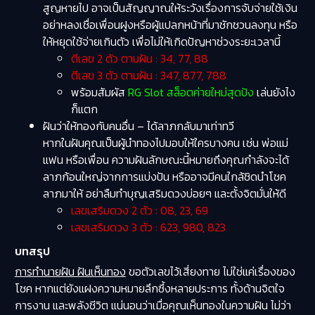
สูญหายไป อาจเป็นสัญญาณให้ระวังเรื่องการจับจ่ายใช้เงิน
อย่าหลงเชื่อเพื่อนฝูงหรือผู้แปลกหน้าที่มาชักชวนลงทุน หรือ
ให้หยุดใช้จ่ายเกินตัว เพื่อไม่ให้เกิดปัญหาช่วงระยะเวลานี้
ตีเลข 2 ตัว ตามฝัน : 34, 77, 88
ตีเลข 3 ตัว ตามฝัน : 347, 877, 788
พร้อมสัมผัส
RG Slot สล็อตค่ายใหม่สุดปัง
เล่นยังไง
ก็แตก
ฝันว่าให้ทองกับคนอื่น – ได้ลาภกลับมาเท่าทวี
หากในฝันคุณเป็นผู้นำทองไปมอบให้ใครบางคน เช่น พ่อแม่
แฟน หรือเพื่อน ความฝันลักษณะนี้หมายถึงคุณกำลังจะได้
ลาภก้อนใหญ่จากการแบ่งปัน หรืออาจมีคนใกล้ชิดนำโชค
ลาภมาให้ อย่าลืมทำบุญเสริมดวงบ่อยๆ และตั้งจิตมั่นให้ดี
เลขเสริมดวง 2 ตัว : 08, 23, 69
เลขเสริมดวง 3 ตัว : 623, 980, 823
บทสรุป
การทำนายฝัน ฝันเห็นทอง
ขอตัวเลขไว้เสี่ยงทาย ไม่ใช่แค่เรื่องของ
โชค หากแต่ยังแฝงความหมายลึกซึ้งหลายประการ ทั้งด้านจิตใจ
การงาน และพลังชีวิต แน่นอนว่าเมื่อคุณเห็นทองในความฝัน ไม่ว่า