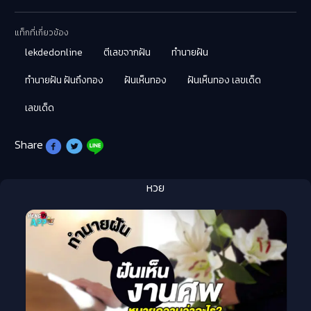
แท็กที่เกี่ยวข้อง
lekdedonline
ตีเลขจากฝัน
ทำนายฝัน
ทำนายฝัน ฝันถึงทอง
ฝันเห็นทอง
ฝันเห็นทอง เลขเด็ด
เลขเด็ด
Share
หวย