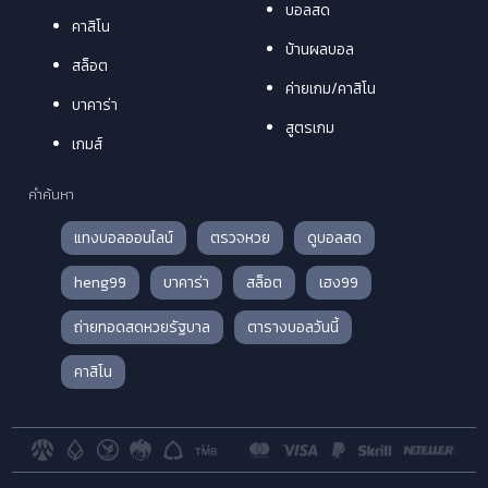
บอลสด
คาสิโน
บ้านผลบอล
สล็อต
ค่ายเกม/คาสิโน
บาคาร่า
สูตรเกม
เกมส์
คำค้นหา
แทงบอลออนไลน์
ตรวจหวย
ดูบอลสด
heng99
บาคาร่า
สล็อต
เฮง99
ถ่ายทอดสดหวยรัฐบาล
ตารางบอลวันนี้
คาสิโน