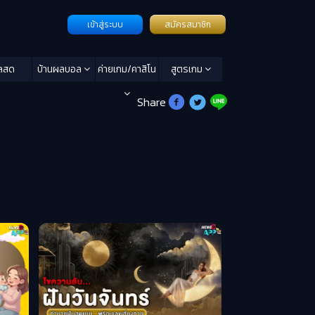
เข้าสู่ระบบ
สมัครสมาชิก
ลสด
บ้านผลบอล
ค่ายเกม/คาสิโน
สูตรเกม
Share