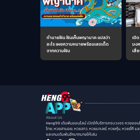
ทำนายฝัน ฝันเห็นพญานาค แปลว่า
เปิ
อะไร เผยความหมายพร้อมเลขเด็ด
มงค
จากความฝัน
เสี่
About Us
Heng99 เดิมพันออนไลน์ เปิดให้บริการครบวงจร หวยออนไ
ไทย, หวยฮานอย, หวยลาว, หวยมาเลย์, หวยหุ้น, หวยยี่กี แล
และเกมเดิมพันอีกมากมายให้เล่น