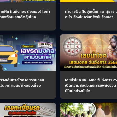
ายฝัน ฝันถึงทอง ต้องเฮง? ไขคำ
ทำนายฝัน ฝันอุ้มเด็กทารกผู้ชาย
ายพร้อมเลขเด็ดลุ้นโชค
อะไร เรื่องโชครับทรัพย์หรือเปล่า
ดดวงเส้นทางโชค เลขรถมงคล
เลขนำโชค เลขมงคล วันอังคาร 2
ันเกิด แม่นยำให้ลองเสี่ยง
เปิดความลับตัวเลขเสริมพลังชีวิต 
ปีใหม่อย่างมั่นใจ