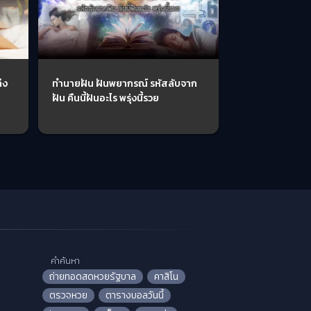
ึง
ทำนายฝัน ฝันพยากรณ์ รหัสลับจาก
ฝัน คืนนี้ฝันอะไร พรุ่งนี้รวย
คำค้นหา
ถ่ายทอดสดหวยรัฐบาล
คาสิโน
ตรวจหวย
ตารางบอลวันนี้