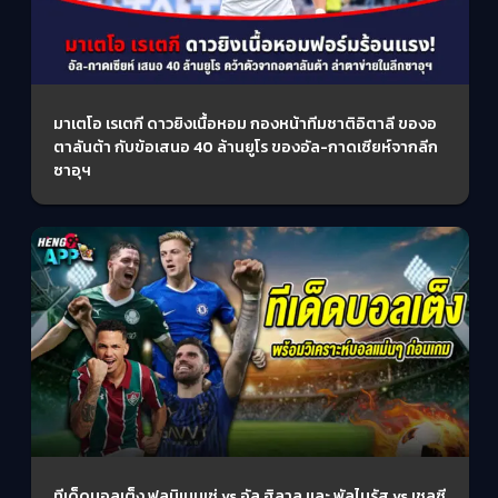
มาเตโอ เรเตกี ดาวยิงเนื้อหอม กองหน้าทีมชาติอิตาลี ของอ
ตาลันต้า กับข้อเสนอ 40 ล้านยูโร ของอัล-กาดเซียห์จากลีก
ซาอุฯ
ทีเด็ดบอลเต็ง ฟลูมิเนนเซ่ vs อัล ฮิลาล และ พัลไมรัส vs เชลซี