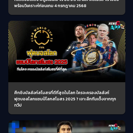
พร้อมวิเคราะห์ก่อนเกม 4 กรกฎาคม 2568
ศึกชิงบัลลังก์สโมสรที่ดีที่สุดในโลก ใครจะครองบัลลังก์
ฟุตบอลโลกแชมป์โลกสโมสร 2025 ? เจาะลึกทีมเต็งจากทุก
ทวีป