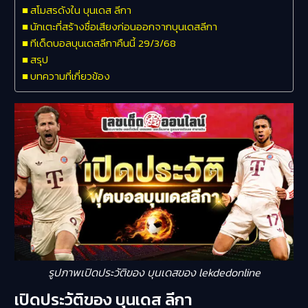
สโมสรดังใน บุนเดส ลีกา
นักเตะที่สร้างชื่อเสียงก่อนออกจากบุนเดสลีกา
ทีเด็ดบอลบุนเดสลีกาคืนนี้ 29/3/68
สรุป
บทความที่เกี่ยวข้อง
รูปภาพเปิดประวัติของ บุนเดสของ lekdedonline
เปิดประวัติของ บุนเดส ลีกา