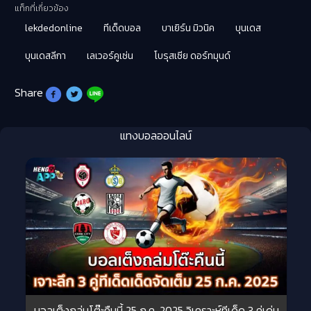
แท็กที่เกี่ยวข้อง
lekdedonline
ทีเด็ดบอล
บาเยิร์น มิวนิค
บุนเดส
บุนเดสลีกา
เลเวอร์คูเซ่น
โบรุสเซีย ดอร์ทมุนด์
Share
แทงบอลออนไลน์
บอลเต็งถล่มโต๊ะคืนนี้ 25 ก.ค. 2025 วิเคราะห์ทีเด็ด 3 คู่เด่น