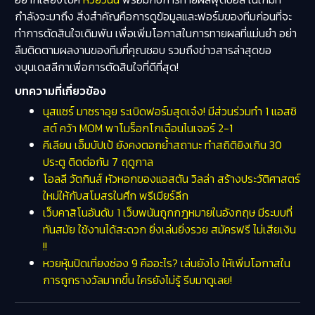
กำลังจะมาถึง สิ่งสำคัญคือการดูข้อมูลและฟอร์มของทีมก่อนที่จะ
ทำการตัดสินใจเดิมพัน เพื่อเพิ่มโอกาสในการทายผลที่แม่นยำ อย่า
ลืมติดตามผลงานของทีมที่คุณชอบ รวมถึงข่าวสารล่าสุดขอ
งบุนเดสลีกาเพื่อการตัดสินใจที่ดีที่สุด!
บทความที่เกี่ยวข้อง
นุสแซร์ มาซราอุย ระเบิดฟอร์มสุดเจ๋ง! มีส่วนร่วมทำ 1 แอสซิ
สต์ คว้า MOM พาโมร็อกโกเฉือนไนเจอร์ 2-1
คีเลียน เอ็มบัปเป้ ยังคงตอกย้ำสถานะ ทำสถิติยิงเกิน 30
ประตู ติดต่อกัน 7 ฤดูกาล
โอลลี วัตกินส์ หัวหอกของแอสตัน วิลล่า สร้างประวัติศาสตร์
ใหม่ให้กับสโมสรในศึก พรีเมียร์ลีก
เว็บคาสิโนอันดับ 1 เว็บพนันถูกกฎหมายในอังกฤษ มีระบบที่
ทันสมัย ใช้งานได้สะดวก ยิ่งเล่นยิ่งรวย สมัครฟรี ไม่เสียเงิน
!!
หวยหุ้นปิดเที่ยงช่อง 9 คืออะไร? เล่นยังไง ให้เพิ่มโอกาสใน
การถูกรางวัลมากขึ้น ใครยังไม่รู้ รีบมาดูเลย!