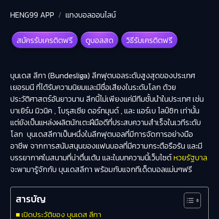
HENG99 APP
แทงบอลออนไลน์
สมัครรับเครดิตฟรี
ดูบอลสด
วิธีรับเครดิตฟรี
บุนเดส ลีกา
(Bundesliga) ลีกฟุตบอลระดับสูงสุดของประเทศ
เยอรมนี ที่ได้รับความนิยมและมีชื่อเสียงในระดับโลก ด้วย
ประวัติศาสตร์อันยาวนาน ลีกนี้ไม่เพียงแค่มีทีมชั้นนำในประเทศ เช่น
บาเยิร์น มิวนิค , โบรุสเซีย ดอร์ทมุนด์ , และ แอร์เบ ไลป์ซิก เท่านั้น
แต่ยังเป็นแหล่งผลิตนักเตะฝีมือดีที่ประสบความสำเร็จในเวทีระดับ
โลก บุนเดสลีกาเป็นหนึ่งในลีกฟุตบอลที่มีการจัดการอย่างมือ
อาชีพ จากการสนับสนุนของแฟนบอลที่มีความกระตือรือร้น และมี
บรรยากาศในสนามที่น่าตื่นเต้น และในบทความนี้เว็บไซต์
หวยรัฐบาล
จะพามารู้จักกับ บุนเดสลีกา พร้อมกับแจกทีเด็ดบอลแม่นๆฟรี
สารบัญ
เปิดประวัติของ บุนเดส ลีกา