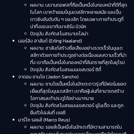
ผลงาน: เลวานดอฟสกี้ถือเป็นหนึ่งในกองหน้าที่ดีที่สุด
ในโลก เขาคว้าแชมป์บุนเดสลีกาหลายสมัย และเป็น
ดาวยิงอันดับต้น ๆ ของลีก โดยเฉพาะการทำประตูที่
น่าทึ่งของเขากับบาเยิร์น มิวนิค
ปัจจุบัน สังกัดสโมสรบาเซโลน่า
เออร์ลิง ฮาลันด์ (Erling Haaland)
ผลงาน: ฮาลันด์สร้างชื่อเสียงอย่างรวดเร็วในบุนเด
สลีกาด้วยการทำประตูอย่างต่อเนื่องและความเร็วที่น่า
ทึ่ง เขาถือเป็นหนึ่งในกองหน้าที่อันตรายที่สุดในยุโรป
ปัจจุบัน สังกัดสโมสรแมนเชสเตอร์ ซิตี้
จาดอน ซานโช (Jadon Sancho)
ผลงาน: ซานโชเป็นหนึ่งในนักเตะดาวรุ่งที่มีฟอร์มยอด
เยี่ยมที่สุดในบุนเดสลีกา เขาคือผู้เล่นที่สามารถสร้าง
โอกาสและทำประตูได้อย่างมากมาย
ปัจจุบัน สังกัดสโมสรแมนเชสเตอร์ ยูไนเต็ด และถูก
ยืมตัวไปเล่นที่ เชลซี
มาร์โค รอยส์ (Marco Reus)
ผลงาน: รอยส์เป็นหนึ่งในนักเตะที่มีความสามารถใน
การสร้างสรรค์เกมอย่างยอดเยี่ยม เขาคือหัวใจของที