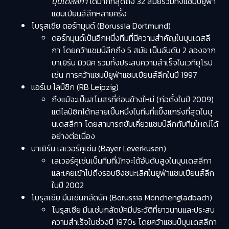
บุนเดสลีกา
ได้มากที่สุดถึง 32 สมัยรวมทั้งแชมป์ยูฟ่า
แชมเปียนส์ลีกหลายครั้ง
โบรุสเซีย ดอร์ทมุนด์ (Borussia Dortmund)
ดอร์ทมุนด์เป็นอีกหนึ่งทีมที่มีความสำคัญในบุนเดสลี
กา โดยคว้าแชมป์ลีกถึง 5 สมัย เป็นอันดับ 2 ลองจาก
บาเยิร์น มิวนิค รวมทั้งประสบความสำเร็จในเวทียุโรป
เช่น การคว้าแชมป์ยูฟ่าแชมเปียนส์ลีกในปี 1997
แอร์เบ ไลป์ซิก (RB Leipzig)
ถึงแม้จะเป็นสโมสรที่ค่อนข้างใหม่ (ก่อตั้งในปี 2009)
แต่ไลป์ซิกได้กลายเป็นหนึ่งในทีมที่แข็งแกร่งที่สุดในบุ
นเดสลีกา โดยสามารถขับเคี่ยวแชมป์ลีกกับทีมใหญ่ได้
อย่างต่อเนื่อง
บาเยิร์น เลเวอร์คูเซ่น (Bayer Leverkusen)
เลเวอร์คูเซ่นเป็นทีมที่มักจะได้อันดับสูงในบุนเดสลีกา
และเคยเข้าไปถึงรอบชิงชนะเลิศในยูฟ่าแชมเปียนส์ลีก
ในปี 2002
โบรุสเซีย มึนเช่นกลัดบัค (Borussia Mönchengladbach)
โบรุสเซีย มึนเช่นกลัดบัคมีประวัติที่ยาวนานและประสบ
ความสำเร็จในช่วงปี 1970s โดยคว้าแชมป์บุนเดสลีกา