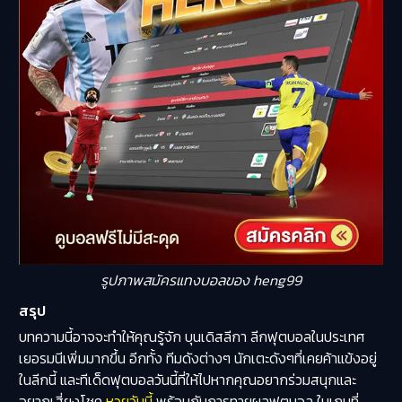
รูปภาพสมัครแทงบอลของ heng99
สรุป
บทความนี้อาจจะทำให้คุณรู้จัก บุนเดิสลีกา ลีกฟุตบอลในประเทศ
เยอรมนีเพิ่มมากขึ้น อีกทั้ง ทีมดังต่างๆ นักเตะดังๆที่เคยค้าแข้งอยู่
ในลีกนี้ และทีเด็ดฟุตบอลวันนี้ที่ให้ไปหากคุณอยากร่วมสนุกและ
อยากเสี่ยงโชค
หวยวันนี้
พร้อมกับการทายผลฟุตบอล ในเกมที่