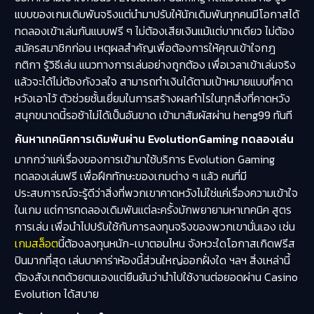
แบบของเกมเดิมพันจริงแต่นำมาปรับให้นักเดิมพันทุกคนมีโอกาสได้
ทดลองเข้าเล่นกันแบบฟรี ๆ ไม่ต้องเสียเงินแม้แต่บาทเดียว ไม่ต้อง
สมัครสมาชิกก่อน เหตุผลสำคัญเพื่อต้องการให้คุณเข้าใจกฎ
กติกา รู้วิธีเล่น แนวทางการเล่นอย่างถูกต้อง เพื่อเวลาเข้าเล่นจริง
แล้วจะได้ไม่ต้องกังวลใจ สามารถทำเงินได้ตามเป้าหมายแบบที่คาด
หวังเอาไว้ ตัวช่วยชั้นเยี่ยมในการสร้างผลกำไรในทุกสิ่งที่คาดหวัง
สนุกขนาดนี้รอช้าไม่ได้เป็นอันขาด เข้ามาสัมผัสผ่าน heng99 ทันที
ค้นหาเทคนิคการเดิมพันผ่าน EvolutionGaming ทดลองเล่น
มากกว่าแค่เรื่องของการเข้ามาใช้บริการ Evolution Gaming
ทดลองเล่นฟรี เพื่อฝึกทักษะของเกมต่าง ๆ แล้ว คนที่มี
ประสบการณ์จะรู้ดีว่าสิ่งที่พวกเขาคาดหวังไม่ใช่แค่เรื่องความเข้าใจ
ในเกม แต่การทดลองเดิมพันแต่ละครั้งมักพยายามหาเทคนิค สูตร
การเล่น เพื่อนำไปปรับใช้กับการลงทุนจริงของพวกเขานั่นเอง เช่น
เกมสล็อต
นี้ต้องลงทุนหนัก-เบาตอนไหน จังหวะใดโอกาสเกิดฟรีส
ปินมากที่สุด เล่นบาคาร่าห้องนี้ส่วนใหญ่ออกฝั่งใด ฯลฯ สิ่งเหล่านี้
ต้องสังเกตด้วยตนเองแต่ยืนยันว่านำไปใช้งานต่อยอดผ่าน Casino
Evolution ได้สบาย