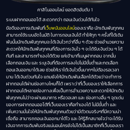
คาสิโนออนไลน์ ยอดฮิตอันดับ 1
ระบบฝากถอนออโต้ สะดวกกว่า ถอนเงินด่วนได้ทันใจ
ข้อดีของการเดิมพันที่
เว็บพนันออนไลน์
ของเราคือ นักเดิมพันทุกคน
สามารถใช้ระบบอัตโนมัติ ในการถอนเงินได้ ทำให้ทุก ๆ ครั้งที่ได้เดิม
พันนั้นนักเดิมพันทุกคนจะได้เงินไวกว่าที่อื่น ๆ ด้วย ช่วยอำนวยความ
สะดวกให้นักเดิมพันทุกคนที่ต้องการเงินไว ๆ จะได้รับเงินด่วน ๆ ได้
ทันที และสามารถทำเองได้ด้วย แค่เข้ามาที่เมนูฝากถอน จากนั้น
เลือกถอนเงิน และ ระบุเงินที่ต้องการลงไปไม่มีขั้นต่ำและกดเลือก
ถอนเงินออกมาได้เลย ช่วยให้เราได้เงินไวขึ้นมากๆไม่ต้องรอเวลา
นาน ได้เงินด่วนทันใจ แถมยังให้นักเดิมพันเลือกได้ด้วยว่าจะทำการ
ฝากถอนได้ผ่านช่องทางไหนก็ได้ เพราะว่าที่เว็บของเราให้เลือกการ
ฝากถอนได้หลายช่องทางเพื่อเป็นการอำนวยความสะดวกให้นักเดิม
พันทุกคนไม่ว่าจะผ่านธนาคาร หรือวอเลท และ ช่องทางอื่น ๆ จุดเด่น
ของการฝากถอนออโต้ที่เว็บของเราคือทำเองได้ ไม่มีขั้นต่ำ และ
เพิ่มความมั่นใจให้นักเดิมพันทุกคนด้วยว่ามีตัวตนจริงๆที่มีความน่า
เชื่อถือ สามารถถอนเงินออกมาได้ไว และ ให้รู้สึกสบายใจว่าจะได้รับ
เงินจากการเดิมพันจริงแน่นอนใครยังไม่ได้เป็นสมาชิกที่เว็บของเรา