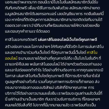
บอกเลยว่าพลาดมาก ตอนนี้เรามีโปรโมชั่นสมัครสมาชิกวันนี้รับ
ทันทีเครดิตฟรี เพื่อมาใช้ในการเดิมพันด้วย สมัครสมาชิกง่ายกด
เมนูสมัครสมาชิกได้เลยกรอกเบอร์ เลขบัญชีธนาคาร กดยืนยันแค่นี้
เอง หากใครที่ติดปัญหาการสมัครสมาชิกสามารถติดต่อทีมงานได้
ตลอดเวลา เพราะว่ามีทีมงานที่พร้อมสแตนบายให้ความช่วยเหลือ
และตอบทุกคำถามเราได้ตลอด
คาสิโนแจกเครติตฟรี
เล่นคาสิโนออนไลน์เว็บไซต์คุณภาพดี
สร้างช่องทางและโอกาสง่ายๆ ให้กับคุณที่มีใจรัก ในการเล่นคาสิโน
และอยากเข้ามาร่วมกับเว็บไซต์ ที่มีคุณภาพวันนี้เว็บไซต์
คาสิโน
ออนไลน์
จะมามอบรายได้อย่างที่คุณคาดไม่ถึง เป็นโปรโมชั่นดีๆ ที่
เราแจกให้ไปเลย พนันคาสิโนออนไลน์
ได้ง่ายๆด้วยตัวของท่านเอง
และเอาไปต่อยอดทำกำไร ได้อย่างที่ท่านต้องการ หากคุณอยากจะมี
โอกาส เล่นคาสิโนกับเว็บไซต์คุณภาพดี ที่มีการบริการที่เอาใจใส่
ดูแลลูกค้าอย่างทั่วถึง รวมทั้งคุณภาพการบริการก็ถ่ายทอด ส่ง
ตรงมาจากช่องทางของบริษัทแม่ บริษัทที่รักษาคุณภาพ การ
บริการไว้ได้อย่างยาวนานและยั่งยืน เราพร้อมจะดูแลท่านแล้ววันนี้ที่
นี่ แค่ท่านเข้ามาเป็นสมาชิก กับเราร่วมรับการบริการ ที่ใครหลายๆ
คนเคยได้รับสิ่งที่ดี ไปจากที่นี่มากมายมาแล้ว เราพร้อมที่จะเป็น