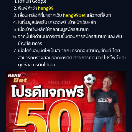
เข้าไปที่ Google
พิมพ์คำว่า
heng99
เลื่อนหาลิงก์ที่มาจากเว็บ
heng99bet
แล้วกดที่ลิงก์
ไปที่เมนูสมัครรับ เครดิตฟรี เข้าหน้าเว็บหลัก
เมื่อเข้าเว็บหลักให้คลิกเมนูสมัครสมาชิก
จากนั้นให้ดำเนินการตามขั้นตอนการสมัครสมาชิก และเพิ่ม
บัญชีธนาคาร
เมื่อได้รับอนุมัติให้เป็นสมาชิก เครดิตจะเข้าบัญชีทันที โดย
สามารถตรวจสอบยอดเครดิต ด้วยการกดเข้าที่โปรไฟล์ และ
ดูที่ช่องเครดิตได้เลย