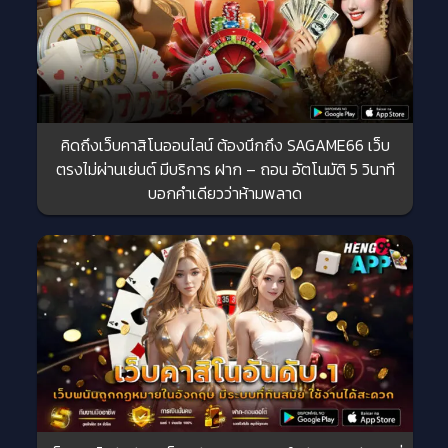
คิดถึงเว็บคาสิโนออนไลน์ ต้องนึกถึง SAGAME66 เว็บ
ตรงไม่ผ่านเย่นต์ มีบริการ ฝาก – ถอน อัตโนมัติ 5 วินาที
บอกคำเดียวว่าห้ามพลาด