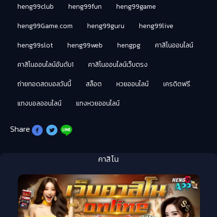
heng99club
heng99fun
heng99game
heng99Game.com
heng99guru
heng99live
heng99slot
heng99web
hengpg
คาสิโนออนไลน์
คาสิโนออนไลน์อันดับ1
คาสิโนออนไลน์เว็บตรง
ถ่ายทอดสดบอลวันนี้
สล็อต
หวยออนไลน์
เครดิตฟรี
แทงบอลออนไลน์
แทงหวยออนไลน์
Share
คาสิโน