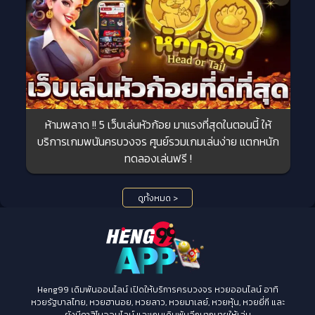
ห้ามพลาด !! 5 เว็บเล่นหัวก้อย มาแรงที่สุดในตอนนี้ ให้
บริการเกมพนันครบวงจร ศูนย์รวมเกมเล่นง่าย แตกหนัก
ทดลองเล่นฟรี !
ดูทั้งหมด >
Heng99 เดิมพันออนไลน์ เปิดให้บริการครบวงจร หวยออนไลน์ อาทิ
หวยรัฐบาลไทย, หวยฮานอย, หวยลาว, หวยมาเลย์, หวยหุ้น, หวยยี่กี และ