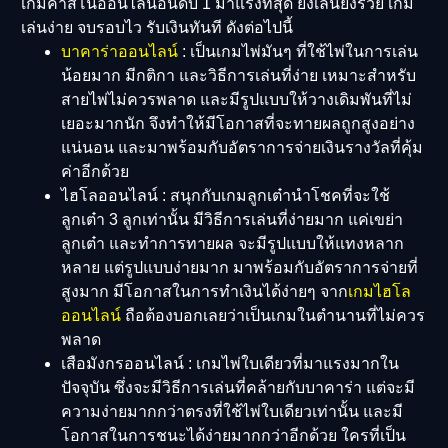
เกมคาสิโนออนไลน์อันดับ 1 มาแรงที่สุด ยิ่งเล่นยิ่งรวย เกม
เล่นง่าย จบรอบไว รับเงินทันที ดังต่อไปนี้
บาคาร่าออนไลน์
:
เป็นเกมไพ่มันๆ ที่ใช้ไพ่ในการเล่น
น้อยมาก มีกติกา และวิธีการเล่นที่ง่าย เหมาะสำหรับ
สายไพ่ไม่ควรพลาด และมีรูปแบบให้วางเดิมพันที่ไม่
เยอะมากนัก จึงทำให้มีโอกาสที่จะทายผลถูกสูงอย่าง
แน่นอน และมาพร้อมกับอัตราการจ่ายเงินรางวัลที่คุ้ม
ค่าอีกด้วย
ไฮโลออนไลน์ :
สนุกกับเกมลูกเต๋านำโชคที่จะใช้
ลูกเต๋า 3 ลูกเท่านั้น มีวิธีการเล่นที่ง่ายมาก แค่เขย่า
ลูกเต๋า และทำการทายผล จะมีรูปแบบให้แทงหลาก
หลาย แต่รูปแบบง่ายมาก มาพร้อมกับอัตราการจ่ายที่
สูงมาก มีโอกาสในการทำเงินได้ง่ายๆ จาก
เกมไฮโล
ออนไลน์
ถือต้องบอกเลยว่าเป็นเกมในตำนานที่ไม่ควร
พลาด
เสือมังกรออนไลน์ :
เกมไพ่ใบเดียวที่มาแรงมากใน
ปัจจุบัน ซึ่งจะมีวิธีการเล่นที่คล้ายกับบาคาร่า แต่จะมี
ความง่ายมากกว่าตรงที่ใช้ไพ่ใบเดียวเท่านั้น และมี
โอกาสในการชนะได้ง่ายมากกว่าอีกด้วย ใครที่เป็น