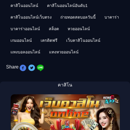
คาสิโนออนไลน์
คาสิโนออนไลน์อันดับ1
คาสิโนออนไลน์เว็บตรง
ถ่ายทอดสดบอลวันนี้
บาคาร่า
บาคาร่าออนไลน์
สล็อต
หวยออนไลน์
เกมออนไลน์
เครดิตฟรี
เว็บคาสิโนออนไลน์
แทงบอลออนไลน์
แทงหวยออนไลน์
Share
คาสิโน