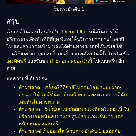
เว็บตรงอันดับ 1
สรุป
เว็บคาสิโนออนไลน์อันดับ 1
heng99bet
หนึ่งในการให้
บริการเกมเดิมพันที่ดีที่สุด มีเกมให้บริการมากมายในคาสิ
โน และสามารถเข้ามาเล่นได้ผ่านทางระบบที่ทันสมัย ใช้
งานได้สะดวก บอกเลยยิ่งเล่นยิ่งรวย สมัครวันนี้รับโปรโมชั่น
เครดิตฟรี
เเละรับชม
ถ่ายทอดสดบอลวันนี้
ไปแบบฟรีๆ อีก
ด้วย
บทความที่เกี่ยวข้อง
ห้ามพลาด !! สล็อต777คาสิโนออนไลน์ ระบบฝาก-
ถอนออโต้ ไม่มีขั้นต่ำ อีกหนึ่งความสะดวกสบายที่นัก
เดิมพันไม่ควรพลาด
ห้ามพลาด !! 5 เว็บเล่นหัวก้อย มาแรงที่สุดในตอนนี้ ให้
บริการเกมพนันครบวงจร ศูนย์รวมเกมเล่นง่าย แตก
หนัก ทดลองเล่นฟรี !
ห้ามพลาด! เว็บออนไลน์เว็บตรง อันดับ 1 ปลอดภัย