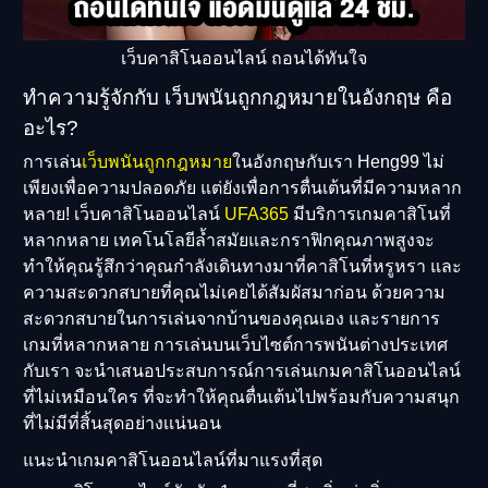
เว็บคาสิโนออนไลน์ ถอนได้ทันใจ
ทำความรู้จักกับ เว็บพนันถูกกฎหมายในอังกฤษ คือ
อะไร?
การเล่น
เว็บพนันถูกกฎหมาย
ในอังกฤษกับเรา Heng99 ไม่
เพียงเพื่อความปลอดภัย แต่ยังเพื่อการตื่นเต้นที่มีความหลาก
หลาย! เว็บคาสิโนออนไลน์
UFA365
มีบริการเกมคาสิโนที่
หลากหลาย เทคโนโลยีล้ำสมัยและกราฟิกคุณภาพสูงจะ
ทำให้คุณรู้สึกว่าคุณกำลังเดินทางมาที่คาสิโนที่หรูหรา และ
ความสะดวกสบายที่คุณไม่เคยได้สัมผัสมาก่อน ด้วยความ
สะดวกสบายในการเล่นจากบ้านของคุณเอง และรายการ
เกมที่หลากหลาย การเล่นบนเว็บไซต์การพนันต่างประเทศ
กับเรา จะนำเสนอประสบการณ์การเล่นเกมคาสิโนออนไลน์
ที่ไม่เหมือนใคร ที่จะทำให้คุณตื่นเต้นไปพร้อมกับความสนุก
ที่ไม่มีที่สิ้นสุดอย่างเเน่นอน
แนะนำเกมคาสิโนออนไลน์ที่มาแรงที่สุด