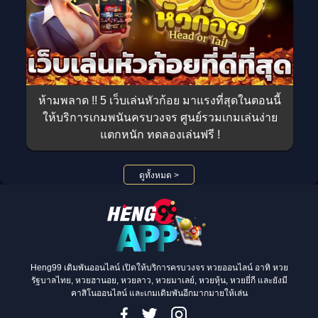
ห้ามพลาด !! 5 เว็บเล่นหัวก้อย มาแรงที่สุดในตอนนี้
ให้บริการเกมพนันครบวงจร ศูนย์รวมเกมเล่นง่าย
แตกหนัก ทดลองเล่นฟรี !
ดูทั้งหมด >
Heng99 เดิมพันออนไลน์ เปิดให้บริการครบวงจร หวยออนไลน์ อาทิ หวย
รัฐบาลไทย, หวยฮานอย, หวยลาว, หวยมาเลย์, หวยหุ้น, หวยยี่กี และยังมี
คาสิโนออนไลน์ และเกมเดิมพันอีกมากมายให้เล่น