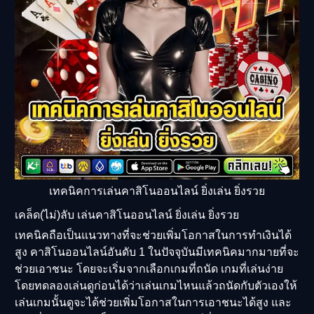
เทคนิคการเล่นคาสิโนออนไลน์ ยิ่งเล่น ยิ่งรวย
เคล็ด(ไม่)ลับ เล่นคาสิโนออนไลน์ ยิ่งเล่น ยิ่งรวย
เทคนิคถือเป็นแนวทางที่จะช่วยเพิ่มโอกาสในการทำเงินได้
สูง คาสิโนออนไลน์อันดับ 1 ในปัจจุบันมีเทคนิคมากมายที่จะ
ช่วยเอาชนะ โดยจะเริ่มจากเลือกเกมที่ถนัด เกมที่เล่นง่าย
โดยทดลองเล่นดูก่อนได้ว่าเล่นเกมไหนแล้วถนัดกับตัวเองให้
เล่นเกมนั้นดูจะได้ช่วยเพิ่มโอกาสในการเอาชนะได้สูง และ