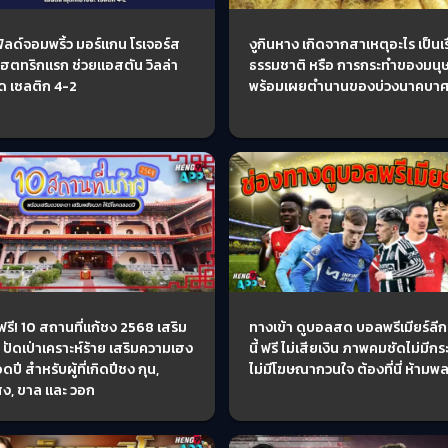
ิลด์จอมพริ้ว มอร์แกน โรเจอร์ส
งูกินหาง เกิดจากสาเหตุอะไร เป็นเร
แฮตทริกแรก ช่วยแอสตัน วิลล่า
ธรรมชาติ หรือ การกระทำของมนุษ
อด เซลติก 4-2
พร้อมเผยตำนานของบ่วงนาคบา
ฟรี! 10 สถานที่แก้ชง 2568 เสริม
ทางเข้า ดูบอลสด บอลพรีเมียร์ลีก
ปัดเป่าเคราะห์ร้าย เสริมความเฮง
นี้ ฟรี ไม่เสียเงิน ภาพคมชัดไม่มีกร
ปี สำหรับผู้ที่เกิดปีชง กุน,
ไม่มีโฆษณากวนใจ ต้องที่นี่ ห้ามพ
ส็ง, ขาล และ วอก