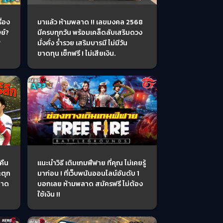
ื่อง
มาแล้ว ห้ามพลาด !! เลขมงคล 2568
ย์?
มีครบทุกวัน พร้อมเคล็ดลับเสริมดวง
ศ
มั่งคั่ง ร่ำรวย เสริมบารมี ไม่มีวัน
ขาดทุน เช็กฟรี ! ไม่เสียเงิน.
คืน
เเนะนำวิธี เติมเกมฟีฟาย ที่คุณ ไม่เคยรู้
ะตุก
มาก่อน ! ที่เว็บพนันออนไลน์อันดับ 1
ลาด
บอกเลย ห้ามพลาด สมัครฟรี ไม่ต้อง
ใช้เงิน !!