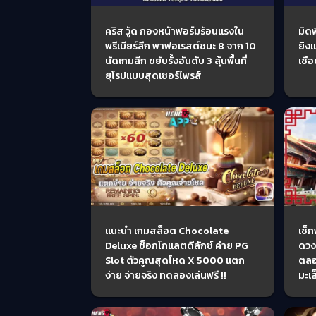
คริส วู้ด กองหน้าฟอร์มร้อนแรงใน
มิดฟ
พรีเมียร์ลีก พาฟอเรสต์ชนะ 8 จาก 10
ยิง
นัดเกมลีก ขยับรั้งอันดับ 3 ลุ้นพื้นที่
เชื
ยุโรปแบบสุดเซอร์ไพรส์
แนะนำ เกมสล็อต Chocolate
เช็ก
Deluxe ช็อกโกแลตดีลักซ์ ค่าย PG
ดวง 
Slot ตัวคูณสุดโหด X 5000 แตก
ตลอด
ง่าย จ่ายจริง ทดลองเล่นฟรี !!
มะเ