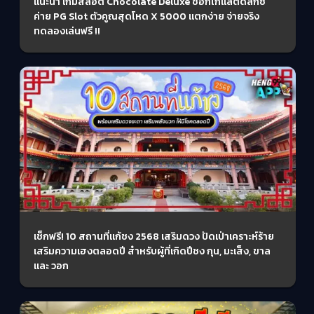
แนะนำ เกมสล็อต Chocolate Deluxe ช็อกโกแลตดีลักซ์
ค่าย PG Slot ตัวคูณสุดโหด X 5000 แตกง่าย จ่ายจริง
ทดลองเล่นฟรี !!
เช็กฟรี! 10 สถานที่แก้ชง 2568 เสริมดวง ปัดเป่าเคราะห์ร้าย
เสริมความเฮงตลอดปี สำหรับผู้ที่เกิดปีชง กุน, มะเส็ง, ขาล
และ วอก