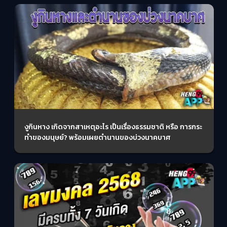
งูกินหาง เกิดจากสาเหตุอะไร เป็นเรื่องธรรมชาติ หรือ การกระ
ทำของมนุษย์? พร้อมเผยตำนานของบ่วงนาคบาศ