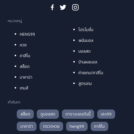
หมวดหมู่
โปรโมชั่น
HENG99
พนันบอล
หวย
บอลสด
คาสิโน
บ้านผลบอล
สล็อต
ค่ายเกม/คาสิโน
บาคาร่า
สูตรเกม
เกมส์
คำค้นหา
สล็อต
ดูบอลสด
ตารางบอลวันนี้
เฮง99
บาคาร่า
ตรวจหวย
heng99
คาสิโน