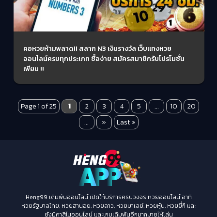
คอหวยห้ามพลาด!! สลาก N3 เงินรางวัล เว็บเเทงหวย
ออนไลน์ครบทุกประเภท ซื้อง่าย สมัครสมาชิกรับโปรโมชั่น
เพียบ !!
Page 1 of 25
1
2
3
4
5
...
10
20
...
»
Last »
Heng99 เดิมพันออนไลน์ เปิดให้บริการครบวงจร หวยออนไลน์ อาทิ
หวยรัฐบาลไทย, หวยฮานอย, หวยลาว, หวยมาเลย์, หวยหุ้น, หวยยี่กี และ
ยังมีคาสิโนออนไลน์ และเกมเดิมพันอีกมากมายให้เล่น