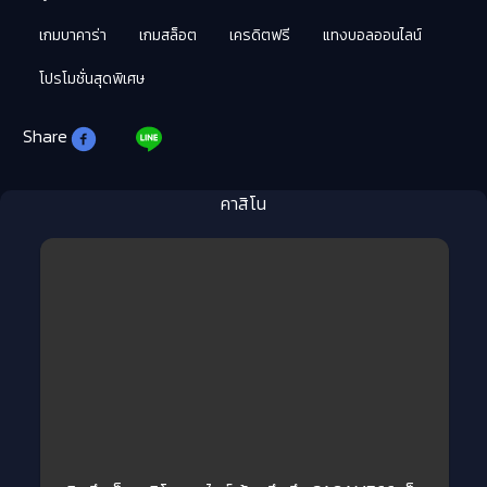
เกมบาคาร่า
เกมสล็อต
เครดิตฟรี
แทงบอลออนไลน์
โปรโมชั่นสุดพิเศษ
Share
คาสิโน