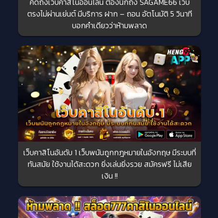
คิดถึงเว็บคาสิโนออนไลน์ ต้องนึกถึง SAGAME66 เว็บ
ตรงไม่ผ่านเย่นต์ มีบริการ ฝาก – ถอน อัตโนมัติ 5 วินาที
บอกคำเดียวว่าห้ามพลาด
เว็บคาสิโนอันดับ 1 เว็บพนันถูกกฎหมายในอังกฤษ มีระบบที่
ทันสมัย ใช้งานได้สะดวก ยิ่งเล่นยิ่งรวย สมัครฟรี ไม่เสีย
เงิน !!