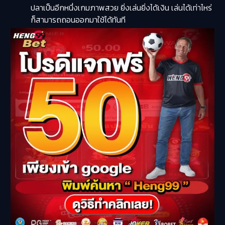
ปลาเป็นอีกหนึ่งเกมภาพสวย ยิ่งเล่นยิ่งได้เงิน เล่นได้เท่าไหร่
ก็สามารถถอนออกมาใช้ได้ทันที