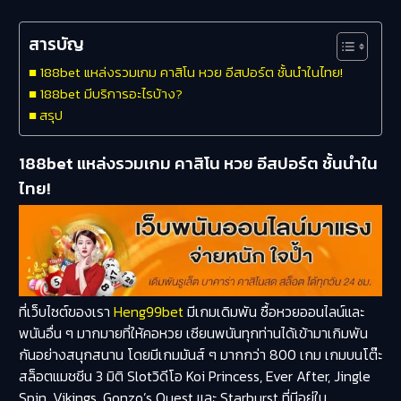
สารบัญ
188bet แหล่งรวมเกม คาสิโน หวย อีสปอร์ต ชั้นนำในไทย!
188bet มีบริการอะไรบ้าง?
สรุป
188bet แหล่งรวมเกม คาสิโน หวย อีสปอร์ต ชั้นนำใน
ไทย!
ที่เว็บไซต์ของเรา
Heng99bet
มีเกมเดิมพัน ซื้อหวยออนไลน์และ
พนันอื่น ๆ มากมายที่ให้คอหวย เซียนพนันทุกท่านได้เข้ามาเกิมพัน
กันอย่างสนุกสนาน โดยมีเกมมันส์ ๆ มากกว่า 800 เกม เกมบนโต๊ะ
สล็อตแมชชีน 3 มิติ Slotวิดีโอ Koi Princess, Ever After, Jingle
Spin, Vikings, Gonzo’s Quest และ Starburst ที่มีอยู่ใน