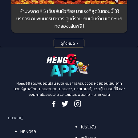
ห้ามพลาด !! 5 เว็บเล่นหัวก้อย มาแรงที่สุดในตอนนี้ ให้
บริการเกมพนันครบวงจร ศูนย์รวมเกมเล่นง่าย แตกหนัก
ทดลองเล่นฟรี !
ดูทั้งหมด >
Heng99 เดิมพันออนไลน์ เปิดให้บริการครบวงจร หวยออนไลน์ อาทิ
หวยรัฐบาลไทย, หวยฮานอย, หวยลาว, หวยมาเลย์, หวยหุ้น, หวยยี่กี และ
ยังมีคาสิโนออนไลน์ และเกมเดิมพันอีกมากมายให้เล่น
หมวดหมู่
โปรโมชั่น
HENG99