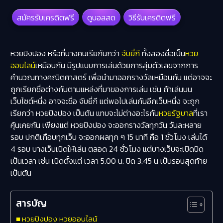
สมัครรับเครดิตฟรี
ดูบอลสด
วิธีรับเครดิตฟรี
หวยปิงปอง
หรือที่บางคนเรียกันกว่า
จับยี่กี
ทั้งสองชื่อเป็น
หวย
ออนไลน์
เหมือนกัน มีรูปแบบการเล่นด้วยการสุ่มตัวเลขจากการ
คำนวณทางคณิตศาสตร์ เพื่อนำมาออกรางวัลเหมือนกัน แต่อาจจะ
ถูกเรียกชื่อต่างกันตามแหล่งที่มาของการเล่น เช่น ถ้าเล่นบน
เว็บไซต์หนึ่ง อาจจะชื่อ จับยี่กี แต่พอไปเล่นกับอีกเว็บหนึ่ง จะถูก
เรียกว่า หวยปิงปอง เป็นต้น แทบจะไม่ต่างอะไรกับ
หวยรัฐบาล
ที่เรา
คุ้นเคยกัน เพียงแต่ หวยปิงปอง จะออกรางวัลทุกวัน วันละหลาย
รอบ ปกติเกือบทุกเว็บ จะออกผลทุก ๆ 15 นาที คือ 1 ชั่วโมง เล่นได้
4 รอบ บางเว็บเปิดให้เล่น ตลอด 24 ชั่วโมง แต่บางเว็บจะเปิดปิด
เป็นเวลา เช่น เปิดตั้งแต่ เวลา 5.00 น. ปิด 3.45 น เป็นรอบสุดท้าย
เป็นต้น
สารบัญ
หวยปิงปอง หวยออนไลน์