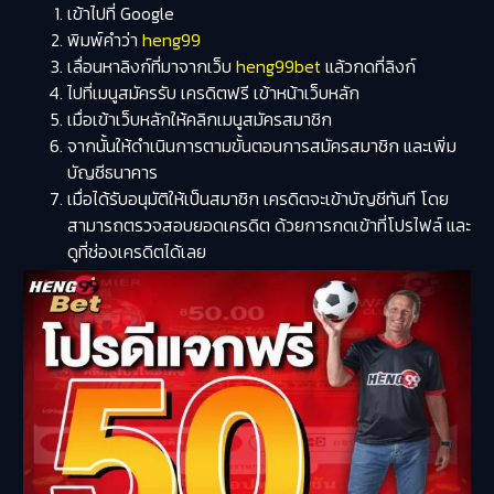
เข้าไปที่ Google
พิมพ์คำว่า
heng99
เลื่อนหาลิงก์ที่มาจากเว็บ
heng99bet
แล้วกดที่ลิงก์
ไปที่เมนูสมัครรับ เครดิตฟรี เข้าหน้าเว็บหลัก
เมื่อเข้าเว็บหลักให้คลิกเมนูสมัครสมาชิก
จากนั้นให้ดำเนินการตามขั้นตอนการสมัครสมาชิก และเพิ่ม
บัญชีธนาคาร
เมื่อได้รับอนุมัติให้เป็นสมาชิก เครดิตจะเข้าบัญชีทันที โดย
สามารถตรวจสอบยอดเครดิต ด้วยการกดเข้าที่โปรไฟล์ และ
ดูที่ช่องเครดิตได้เลย