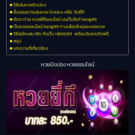
วิธีเล่นหวยปิงปอง
ขั้นตอนการเล่นหวย ปิงปอง หรือ จับยี่กี
อัตราจ่าย หวยยี่กีออนไลน์ บนเว็บไซต์ heng99
เว็บหวยออนไลน์ heng99 ทางเลือกใหม่ของคอหวย
วิธีสมัครสมาชิก กับเว็บ HENG99 พร้อมรับเครดิตฟรี
สรุป
บทความที่เกี่ยวข้อง
หวยปิงปอง หวยออนไลน์