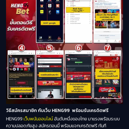
วิธีสมัครสมาชิก กับเว็บ HENG99 พร้อมรับเครดิตฟรี
HENG99
เว็บพนันออนไลน์
อันดับหนึ่งของไทย มาแรงพร้อมระบบ
ความปลอดภัยสูง สมัครตอนนี้ พร้อมแจกเครดิตฟรี ทันที