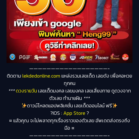
——————————————————-
ติดตาม
lekdedonline.com
แหล่งรวมเลขเด็ด เลขดัง เพื่อคอหวย
ทุกคน
***
ดวงรายวัน
เลขเด็ดมงคล เลขมงคล เลขเสี่ยงทาย ดูดวงจาก
ตัวเลข ทำนายฝัน
***
ดาวน์โหลดแอปพลิเคชั่น
เลขเด็ดออนไลน์ ฟรี
?IOS
:
App Store
?
¤ แล้วคุณ จะไม่พลาดทุกเรื่องราวของตัวเลข อัพเดตส่งตรงถึง
มือ ¤
——————————————————-