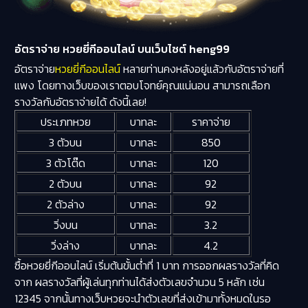
อัตราจ่าย หวยยี่กีออนไลน์ บนเว็บไซต์ heng99
อัตราจ่าย
หวยยี่กีออนไลน์
หลายท่านคงหลังอยู่แล้วกับอัตราจ่ายที่
แพง โดยทางเว็บของเราตอบโจทย์คุณแน่นอน สามารถเลือก
รางวัลกับอัตราจ่ายได้ ดังนี้เลย!
ประเภทหวย
บาทละ
ราคาจ่าย
3 ตัวบน
บาทละ
850
3 ตัวโต๊ด
บาทละ
120
2 ตัวบน
บาทละ
92
2 ตัวล่าง
บาทละ
92
วิ่งบน
บาทละ
3.2
วิ่งล่าง
บาทละ
4.2
ซื้อหวยยี่กีออนไลน์ เริ่มต้นขั้นต่ำที่ 1 บาท การออกผลรางวัลที่คิด
จาก ผลรางวัลที่ผู้เล่นทุกท่านได้ส่งตัวเลขจำนวน 5 หลัก เช่น
12345 จากนั้นทางเว็บหวยจะนำตัวเลขที่ส่งเข้ามาทั้งหมดในรอ