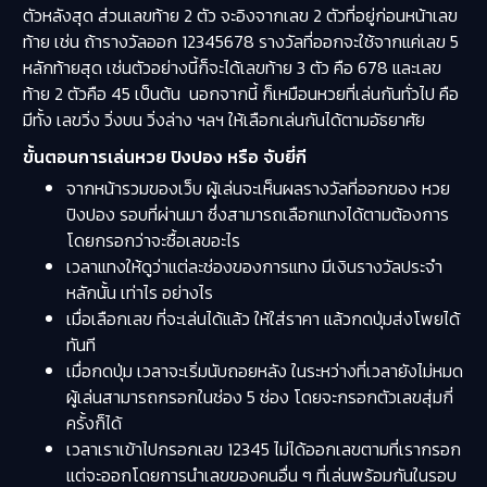
ตัวหลังสุด ส่วนเลขท้าย 2 ตัว จะอิงจากเลข 2 ตัวที่อยู่ก่อนหน้าเลข
ท้าย เช่น ถ้ารางวัลออก 12345678 รางวัลที่ออกจะใช้จากแค่เลข 5
หลักท้ายสุด เช่นตัวอย่างนี้ก็จะได้เลขท้าย 3 ตัว คือ 678 และเลข
ท้าย 2 ตัวคือ 45 เป็นต้น นอกจากนี้ ก็เหมือนหวยที่เล่นกันทั่วไป คือ
มีทั้ง เลขวิ่ง วิ่งบน วิ่งล่าง ฯลฯ ให้เลือกเล่นกันได้ตามอัธยาศัย
ขั้นตอนการเล่นหวย ปิงปอง หรือ จับยี่กี
จากหน้ารวมของเว็บ ผู้เล่นจะเห็นผลรางวัลที่ออกของ หวย
ปิงปอง รอบที่ผ่านมา ซึ่งสามารถเลือกแทงได้ตามต้องการ
โดยกรอกว่าจะซื้อเลขอะไร
เวลาแทงให้ดูว่าแต่ละช่องของการแทง มีเงินรางวัลประจำ
หลักนั้น เท่าไร อย่างไร
เมื่อเลือกเลข ที่จะเล่นได้แล้ว ให้ใส่ราคา แล้วกดปุ่มส่งโพยได้
ทันที
เมื่อกดปุ่ม เวลาจะเริ่มนับถอยหลัง ในระหว่างที่เวลายังไม่หมด
ผู้เล่นสามารถกรอกในช่อง 5 ช่อง โดยจะกรอกตัวเลขสุ่มกี่
ครั้งก็ได้
เวลาเราเข้าไปกรอกเลข 12345 ไม่ได้ออกเลขตามที่เรากรอก
แต่จะออกโดยการนำเลขของคนอื่น ๆ ที่เล่นพร้อมกันในรอบ