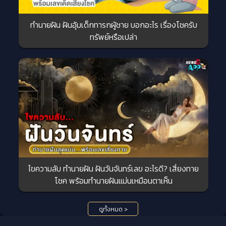
ทำนายฝัน ฝันอุ้มเด็กทารกผู้ชาย บอกอะไร เรื่องโชครับ
ทรัพย์หรือเปล่า
ไขความลับ ทำนายฝัน ฝันวันจันทร์เลข อะไรดี? เสี่ยงทาย
โชค พร้อมทำนายฝันแม่นเหมือนตาเห็น
ดูทั้งหมด >