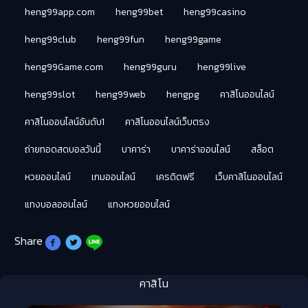
heng99app.com
heng99bet
heng99casino
heng99club
heng99fun
heng99game
heng99Game.com
heng99guru
heng99live
heng99slot
heng99web
hengpg
คาสิโนออนไลน์
คาสิโนออนไลน์อันดับ1
คาสิโนออนไลน์เว็บตรง
ถ่ายทอดสดบอลวันนี้
บาคาร่า
บาคาร่าออนไลน์
สล็อต
หวยออนไลน์
เกมออนไลน์
เครดิตฟรี
เว็บคาสิโนออนไลน์
แทงบอลออนไลน์
แทงหวยออนไลน์
Share
คาสิโน