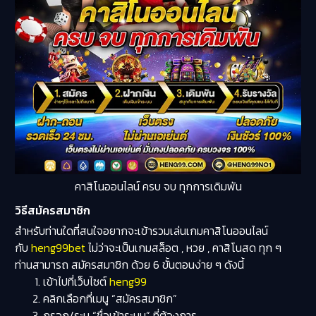
คาสิโนออนไลน์ ครบ จบ ทุกการเดิมพัน
วิธีสมัครสมาชิก
สำหรับท่านใดที่สนใจอยากจะเข้ารวมเล่นเกมคาสิโนออนไลน์
กับ
heng99bet
ไม่ว่าจะเป็นเกมสล็อต , หวย , คาสิโนสด ทุก ๆ
ท่านสามารถ สมัครสมาชิก ด้วย 6 ขั้นตอนง่าย ๆ ดังนี้
เข้าไปที่เว็บไซต์
heng99
คลิกเลือกที่เมนู “สมัครสมาชิก”
กรอก/ระบุ “ชื่อเข้าระบบ” ที่ต้องการ