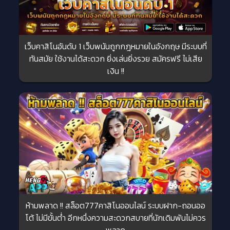
เว็บคาสิโนอันดับ 1 เว็บพนันถูกกฎหมายในอังกฤษ มีระบบที่
ทันสมัย ใช้งานได้สะดวก ยิ่งเล่นยิ่งรวย สมัครฟรี ไม่เสีย
เงิน !!
ห้ามพลาด !! สล็อต777คาสิโนออนไลน์ ระบบฝาก-ถอนออ
โต้ ไม่มีขั้นต่ำ อีกหนึ่งความสะดวกสบายที่นักเดิมพันไม่ควร
พลาด