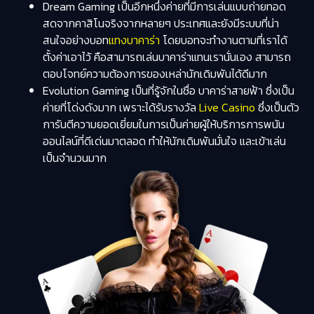
Dream Gaming เป็นอีกหนึ่งค่ายที่มีการเล่นแบบถ่ายทอด
สดจากคาสิโนจริงจากหลายๆ ประเทศและยังมีระบบที่น่า
สนใจอย่างบอท
แทงบาคาร่า
โดยบอทจะทำงานตามที่เราได้
ตั้งค่าเอาไว้ คือสามารถเล่นบาคาร่าแทนเรานั่นเอง สามารถ
ตอบโจทย์ความต้องการของเหล่านักเดิมพันได้ดีมาก
Evolution Gaming เป็นที่รู้จักในชื่อ บาคาร่าสายฟ้า ซึ่งเป็น
ค่ายที่โด่งดังมาก เพราะได้รับรางวัล
Live Casino
ซึ่งเป็นตัว
การันตีความยอดเยี่ยมในการเป็นค่ายผู้ให้บริการการพนัน
ออนไลน์ที่ดีเด่นมาตลอด ทำให้นักเดิมพันมั่นใจ และเข้าเล่น
เป็นจำนวนมาก