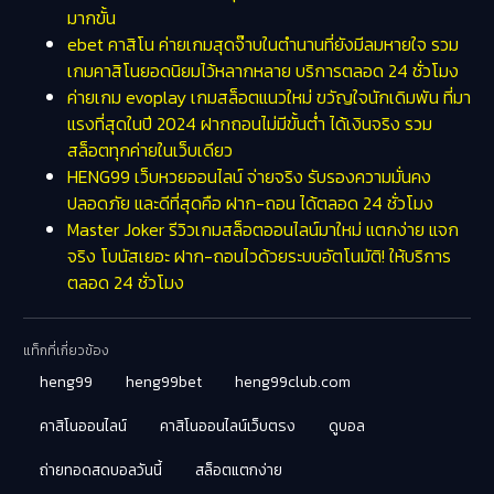
มากขั้น
ebet คาสิโน ค่ายเกมสุดจ๊าบในตำนานที่ยังมีลมหายใจ รวม
เกมคาสิโนยอดนิยมไว้หลากหลาย บริการตลอด 24 ชั่วโมง
ค่ายเกม evoplay เกมสล็อตแนวใหม่ ขวัญใจนักเดิมพัน ที่มา
แรงที่สุดในปี 2024 ฝากถอนไม่มีขั้นต่ำ ได้เงินจริง รวม
สล็อตทุกค่ายในเว็บเดียว
HENG99 เว็บหวยออนไลน์ จ่ายจริง รับรองความมั่นคง
ปลอดภัย และดีที่สุดคือ ฝาก-ถอน ได้ตลอด 24 ชั่วโมง
Master Joker รีวิวเกมสล็อตออนไลน์มาใหม่ แตกง่าย แจก
จริง โบนัสเยอะ ฝาก-ถอนไวด้วยระบบอัตโนมัติ! ให้บริการ
ตลอด 24 ชั่วโมง
แท็กที่เกี่ยวข้อง
heng99
heng99bet
heng99club.com
คาสิโนออนไลน์
คาสิโนออนไลน์เว็บตรง
ดูบอล
ถ่ายทอดสดบอลวันนี้
สล็อตแตกง่าย