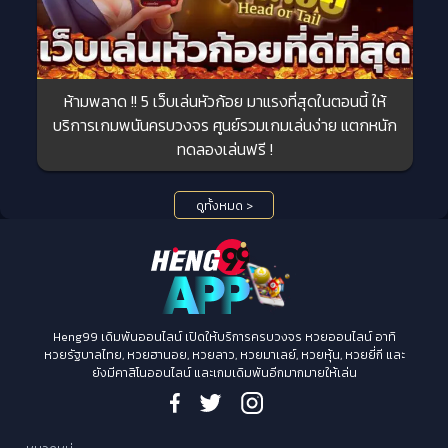
ห้ามพลาด !! 5 เว็บเล่นหัวก้อย มาแรงที่สุดในตอนนี้ ให้
บริการเกมพนันครบวงจร ศูนย์รวมเกมเล่นง่าย แตกหนัก
ทดลองเล่นฟรี !
ดูทั้งหมด >
Heng99 เดิมพันออนไลน์ เปิดให้บริการครบวงจร หวยออนไลน์ อาทิ
หวยรัฐบาลไทย, หวยฮานอย, หวยลาว, หวยมาเลย์, หวยหุ้น, หวยยี่กี และ
ยังมีคาสิโนออนไลน์ และเกมเดิมพันอีกมากมายให้เล่น