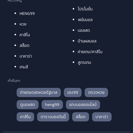
หมวดหมู่
โปรโมชั่น
HENG99
พนันบอล
หวย
บอลสด
คาสิโน
บ้านผลบอล
สล็อต
ค่ายเกม/คาสิโน
บาคาร่า
สูตรเกม
เกมส์
คำค้นหา
ถ่ายทอดสดหวยรัฐบาล
เฮง99
ตรวจหวย
ดูบอลสด
heng99
แทงบอลออนไลน์
คาสิโน
ตารางบอลวันนี้
สล็อต
บาคาร่า