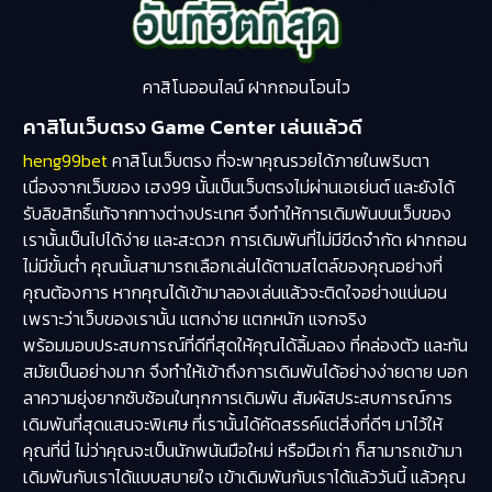
คาสิโนออนไลน์ ฝากถอนโอนไว
คาสิโนเว็บตรง Game Center เล่นแล้วดี
heng99bet
คาสิโนเว็บตรง ที่จะพาคุณรวยได้ภายในพริบตา
เนื่องจากเว็บของ เฮง99 นั้นเป็นเว็บตรงไม่ผ่านเอเย่นต์ และยังได้
รับลิขสิทธิ์แท้จากทางต่างประเทศ จึงทำให้การเดิมพันบนเว็บของ
เรานั้นเป็นไปได้ง่าย และสะดวก การเดิมพันที่ไม่มีขีดจำกัด ฝากถอน
ไม่มีขั้นต่ำ คุณนั้นสามารถเลือกเล่นได้ตามสไตล์ของคุณอย่างที่
คุณต้องการ หากคุณได้เข้ามาลองเล่นแล้วจะติดใจอย่างแน่นอน
เพราะว่าเว็บของเรานั้น แตกง่าย แตกหนัก แจกจริง
พร้อมมอบประสบการณ์ที่ดีที่สุดให้คุณได้ลิ้มลอง ที่คล่องตัว และทัน
สมัยเป็นอย่างมาก จึงทำให้เข้าถึงการเดิมพันได้อย่างง่ายดาย บอก
ลาความยุ่งยากซับซ้อนในทุกการเดิมพัน สัมผัสประสบการณ์การ
เดิมพันที่สุดแสนจะพิเศษ ที่เรานั้นได้คัดสรรค์แต่สิ่งที่ดีๆ มาไว้ให้
คุณที่นี่ ไม่ว่าคุณจะเป็นนักพนันมือใหม่ หรือมือเก่า ก็สามารถเข้ามา
เดิมพันกับเราได้แบบสบายใจ เข้าเดิมพันกับเราได้แล้ววันนี้ แล้วคุณ