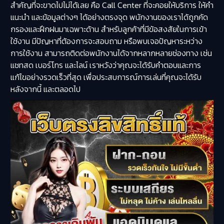
สำคัญที่จะขาดไปไม่ได้เลย คือ Call Center ที่จะคอยให้บริการ ให้คำ
แนะนำ และข้อมูลต่างๆ ได้อย่างตรงจุด พนักงานของเราได้ถูกคัด
กรองและฝึกฝนมาเฉพาะด้าน สำหรับลูกค้าที่มีข้อสงสัยในการเข้า
ใช้งาน มีปัญหาที่ต้องการจะสอบถาม หรือพบเจอปัญหาระหว่าง
การใช้งาน สามารถติดต่อพนักงานได้จากหลากหลายช่องทาง เช่น
แชทสด เบอร์โทร และไลน์ เราหวังว่าคุณจะได้รับคำตอบและการ
แก้ไขอย่างรวดเร็วที่สุด เพื่อประสบการณ์การเล่นที่คุณจะได้รับ
หลังจากนี้ และตลอดไป