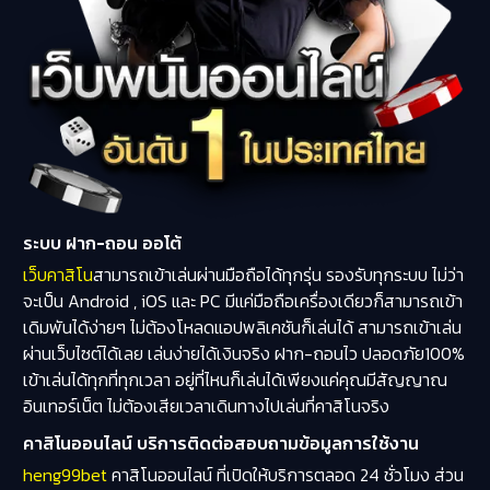
ระบบ ฝาก-ถอน ออโต้
เว็บคาสิโน
สามารถเข้าเล่นผ่านมือถือได้ทุกรุ่น รองรับทุกระบบ ไม่ว่า
จะเป็น Android , iOS และ PC มีแค่มือถือเครื่องเดียวก็สามารถเข้า
เดิมพันได้ง่ายๆ ไม่ต้องโหลดแอปพลิเคชันก็เล่นได้ สามารถเข้าเล่น
ผ่านเว็บไซต์ได้เลย เล่นง่ายได้เงินจริง ฝาก-ถอนไว ปลอดภัย100%
เข้าเล่นได้ทุกที่ทุกเวลา อยู่ที่ไหนก็เล่นได้เพียงแค่คุณมีสัญญาณ
อินเทอร์เน็ต ไม่ต้องเสียเวลาเดินทางไปเล่นที่คาสิโนจริง
คาสิโนออนไลน์ บริการติดต่อสอบถามข้อมูลการใช้งาน
heng99bet
คาสิโนออนไลน์ ที่เปิดให้บริการตลอด 24 ชั่วโมง ส่วน