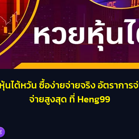
หุ้นไต้หวัน ซื้อง่ายจ่ายจริง อัตราการ
จ่ายสูงสุด ที่ Heng99
รี