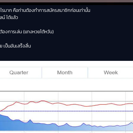
นอะไรมาก คือท่านต้องทำการสมัครสมาชิกก่อนเท่านั้น
ลน์
ได้แล้ว
้องการเล่น (
แทงหวยไต้หวัน
)
เป็นอันเสร็จสิ้น