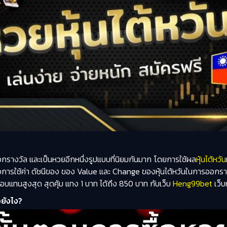
มาออกรางวัล และเป็นหวยอีกหนึ่งรูปแบบที่นิยมกันมาก โดยการใช้ผล
หุ้นไต้หวัน
อการใช้ค่า ดัชนีของ ของ Value และ Change ของหุ้นไต้หวันในการออกรางวั
ตอบแทนสูงสุด สุดคุ้ม แทง 1 บาท ได้ถึง 850 บาท กับเว็บ
Heng99bet
เว็
อยังไง?