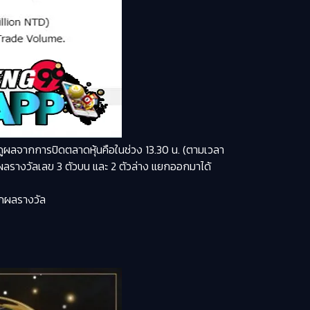
ูผลจากการปิดตลาดหุ้นคือในช่วง 13.30 น. (ตามเวลา
อกผลรางวัลเลข 3 ตัวบน และ 2 ตัวล่าง แยกออกมาได้
อกผลรางวัล