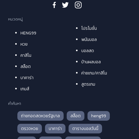
หมวดหมู่
โปรโมชั่น
HENG99
พนันบอล
หวย
บอลสด
คาสิโน
บ้านผลบอล
สล็อต
ค่ายเกม/คาสิโน
บาคาร่า
สูตรเกม
เกมส์
คำค้นหา
ถ่ายทอดสดหวยรัฐบาล
สล็อต
heng99
ตรวจหวย
บาคาร่า
ตารางบอลวันนี้