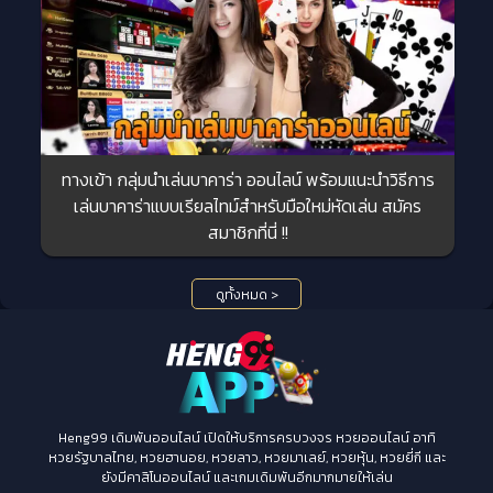
ทางเข้า กลุ่มนำเล่นบาคาร่า ออนไลน์ พร้อมแนะนำวิธีการ
เล่นบาคาร่าแบบเรียลไทม์สำหรับมือใหม่หัดเล่น สมัคร
สมาชิกที่นี่ !!
ดูทั้งหมด >
Heng99 เดิมพันออนไลน์ เปิดให้บริการครบวงจร หวยออนไลน์ อาทิ
หวยรัฐบาลไทย, หวยฮานอย, หวยลาว, หวยมาเลย์, หวยหุ้น, หวยยี่กี และ
ยังมีคาสิโนออนไลน์ และเกมเดิมพันอีกมากมายให้เล่น