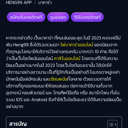
HENG99 APP
บาคาร่า
สมัครรับเครดิตฟรี
ดูบอลสด
วิธีรับเครดิตฟรี
หากจะกล่าวถึง เว็บบาคาร่า ที่คนเล่นเยอะสุด ในปี 2023 คงจะหนีไม่
พ้น Heng99 ซึ่งได้รวบรวมเอา
ไพ่บาคาร่าออนไลน์
ยอดนิยมจาก
ทั่วทุกมุมโลกมาให้บริการไว้อย่างครบครัน มากกว่า 10 ค่าย ถือได้
ว่าเป็นเว็บไซต์พนันออนไลน์
คาสิโนออนไลน์
โดยตรงที่ได้รับความ
นิยมเป็นอย่างมากในปี 2023 โดยเว็บไซต์ของเรานั้น ได้เปิดให้
บริการมาอย่างยาวนาน เป็นที่รู้จักกันเป็นอย่างดี ในบรรดาหมู่เหล่า
นักพนันมือสมัครเล่น และ
เซียนพนัน
ทั้งหลาย ด้วยระบบการให้
บริการที่ถูกออกแบบมาให้ตอบสนอง ต่อการเข้าใช้งานทั้งจาก
อุปกรณ์ คอมพิวเตอร์ และ โทรศัพท์มือถือ หรือ สมาร์ทโฟน ทั้งใน
ระบบ IOS และ Android จึงทำให้เว็บไซต์ของเราได้รับความนิยมเป็น
อย่างมาก
สารบัญ