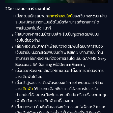
วิธีการเล่นบาคาร่าออนไลน์
เมื่อคุณสมัครสมาชิก
บาคาร่าออนไลน์
ของเว็บ heng99 ผ่าน
ระบบสมัครสมาชิกแบบอัตโนมัติที่สามารถทำรายการได้
ภายในเวลาไม่ถึง 1 นาที
ให้สมาชิกฝากเงินเข้าระบบสำหรับเป็นทุนวางเดิมพันบน
เว็บไซต์ของท่าน
เลือกห้องเกมบาคาร่าเพื่อเข้าวางเดิมพันโดยบาคาร่าของ
เว็บเรานั้น นั้นวางเดิมพันขั้นต่ำเพียงแค่ 5 บาทเท่านั้น ท่าน
สามารถเลือกห้องเกมที่ต้องการเล่นได้ เช่น GAMING, Sexy
Baccarat, SA Gaming หรือDream Gaming
เมื่อเลือกห้องเกมได้แล้วให้ท่านเลือกโต๊ะบาคาร่าที่ต้องการ
วางเดิมพันได้เลย
เมื่อเข้าสู่รอบวางเดิมพันระบบจะทำการกำหนดเวลาให้ท่าน
วาง
เดิมพัน
ให้ท่านกดเลือกชิปราคาที่ต้องการไปวางใน
ตำแหน่งที่ต้องการเดิมพัน และกดยืนยัน หรือเครื่องหมายถูก
เพื่อยืนยันการวางเดิมพันตานี้ของท่าน
เมื่อหมดรอบเดิมพันดีลเลอร์จะทำการแจกไพ่ฝั่งละ 2 ใบและ
เปิดเพื่อให้คุณเห็นแต้มไพ่ทั้ง 2 ฝั่งโดยฝั่งที่ใกล้เคียงเก้า