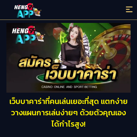
เว็บบาคาร่าที่คนเล่นเยอะที่สุด แตกง่าย
วางแผนการเล่นง่ายๆ ด้วยตัวคุณเอง
ได้กำไรสูง!