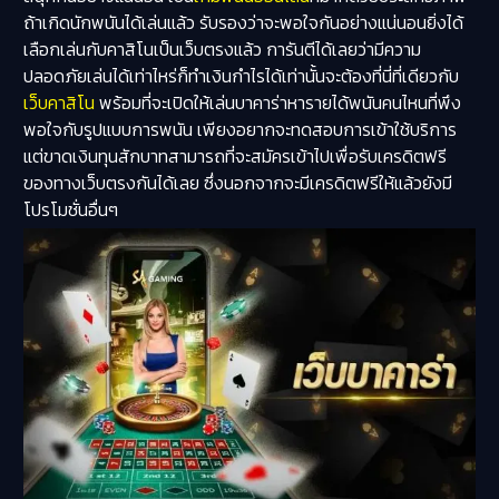
ถ้าเกิดนักพนันได้เล่นแล้ว รับรองว่าจะพอใจกันอย่างแน่นอนยิ่งได้
เลือกเล่นกับคาสิโนเป็นเว็บตรงแล้ว การันตีได้เลยว่ามีความ
ปลอดภัยเล่นได้เท่าไหร่ก็ทำเงินกำไรได้เท่านั้นจะต้องที่นี่ที่เดียวกับ
เว็บคาสิโน
พร้อมที่จะเปิดให้เล่นบาคาร่าหารายได้พนันคนไหนที่พึง
พอใจกับรูปแบบการพนัน เพียงอยากจะทดสอบการเข้าใช้บริการ
แต่ขาดเงินทุนสักบาทสามารถที่จะสมัครเข้าไปเพื่อรับเครดิตฟรี
ของทางเว็บตรงกันได้เลย ซึ่งนอกจากจะมีเครดิตฟรีให้แล้วยังมี
โปรโมชั่นอื่นๆ