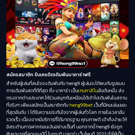
สมัครสมาชิก รับเครดิตเดิมพันบาคาร่าฟรี
สำหรับผู้เล่นที่สนใจจะเดิมพันกับ heng9 ผู้เล่นจะได้พบกับรูปแบบ
การเดิมพันสดที่ดีที่สุด ซึ่ง บาคาร่า เป็น
เกมคาสิโน
อันดับหนึ่ง ส่ง
ตรงจากต่างประเทศ ให้ร่วมสนุกกันเหมือนได้เข้าไปเดิมพันในสถาน
ที่จริงๆ เพียงสมัครเป็นสมาชิกกับ
heng99bet
เว็บที่มีคนเล่นเยอะ
ที่สุดอันดับ 1 ได้รับความประทับใจจากผู้เล่นทั่วโลก ภายในเวลาอัน
รวดเร็ว เนื่องจากมีบริการที่ได้มาตรฐาน คุณภาพดี เข้าถึงง่าย ให้
อิสระด้านการฝากถอนเงินอย่างเต็มที่ นอกจากนี้ heng9 ยังถูก
ค้นหามากที่สุดของปีนี้ ในกระทู้ บาคาร่า เว็บไหนดี 2023 ทำให้เป็น