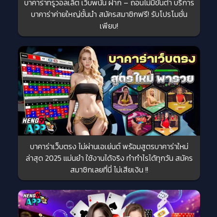
บาคาร่าทรูวอลเล็ต เว็บพนัน ฝาก – ถอนไม่มีขั้นต่ำ บริการ
บาคาร่าค่ายใหญ่ชั้นนำ สมัครสมาชิกฟรี! รับโปรโมชั่น
เพียบ!
บาคาร่าเว็บตรง ไม่ผ่านเอเย่นต์ พร้อมสูตรบาคาร่าใหม่
ล่าสุด 2025 แม่นยำ ใช้งานได้จริง ทำกำไรได้ทุกวัน สมัคร
สมาชิกเลยที่นี่ ไม่เสียเงิน !!