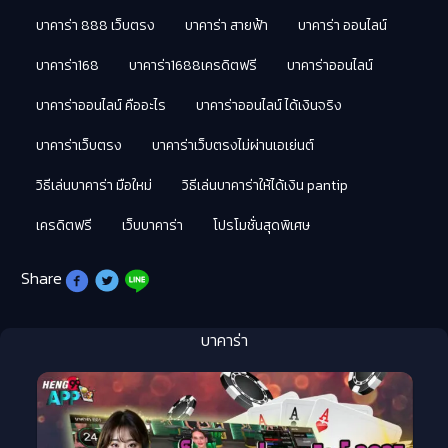
บาคาร่า 888 เว็บตรง
บาคาร่า สายฟ้า
บาคาร่า ออนไลน์
บาคาร่า168
บาคาร่า1688เครดิตฟรี
บาคาร่าออนไลน์
บาคาร่าออนไลน์ คืออะไร
บาคาร่าออนไลน์ ได้เงินจริง
บาคาร่าเว็บตรง
บาคาร่าเว็บตรงไม่ผ่านเอเย่นต์
วิธีเล่นบาคาร่า มือใหม่
วิธีเล่นบาคาร่าให้ได้เงิน pantip
เครดิตฟรี
เว็บบาคาร่า
โปรโมชั่นสุดพิเศษ
Share
บาคาร่า