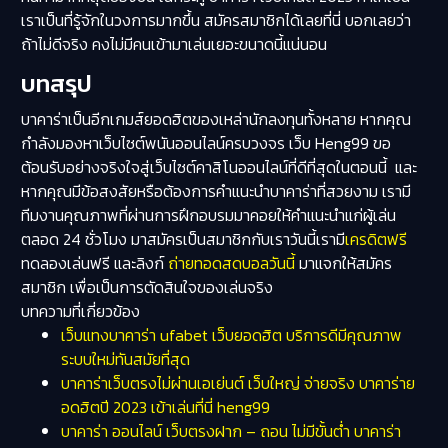
เราเป็นที่รู้จักในวงการมากขึ้น สมัครสมาชิกได้เลยที่นี่ บอกเลยว่า
ถ้าไม่ดีจริง คงไม่มีคนเข้ามาเล่นเยอะขนาดนี้แน่นอน
บทสรุป
บาคาร่าเป็นอีกเกมส์ยอดฮิตของเหล่านักลงทุนทั้งหลาย หากคุณ
กำลังมองหาเว็บไซต์พนันออนไลน์ครบวงจร เว็บ Heng99 ขอ
ต้อนรับอย่างจริงใจสู่เว็บไซต์คาสิโนออนไลน์ที่ดีที่สุดในตอนนี้ และ
หากคุณมีข้อสงสัยหรือต้องการคำแนะนำบาคาร่าที่สวยงาม เรามี
ทีมงานคุณภาพที่ผ่านการฝึกอบรมมาคอยให้คำแนะนำแก่ผู้เล่น
ตลอด 24 ชั่วโมง มาสมัครเป็นสมาชิกกับเราวันนี้เรามี
เครดิตฟรี
ทดลองเล่นฟรี และลิงก์
ถ่ายทอดสดบอลวันนี้
มาแจกให้สมัคร
สมาชิก เพื่อเป็นการตัดสินใจของเล่นจริง
บทความที่เกี่ยวข้อง
เว็บแทงบาคาร่า ufabet เว็บยอดฮิต บริการดีมีคุณภาพ
ระบบใหม่ทันสมัยที่สุด
บาคาร่าเว็บตรงไม่ผ่านเอเย่นต์ เว็บใหญ่ จ่ายจริง บาคาร่าย
อดฮิตปี 2023 เข้าเล่นที่นี่ heng99
บาคาร่า ออนไลน์ เว็บตรงฝาก – ถอน ไม่มีขั้นต่ำ บาคาร่า