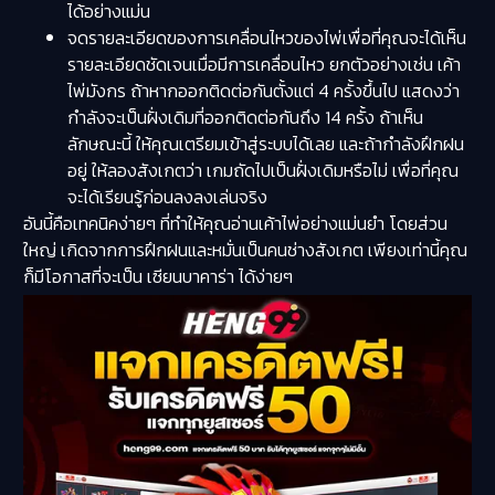
ได้อย่างแม่น
จดรายละเอียดของการเคลื่อนไหวของไพ่เพื่อที่คุณจะได้เห็น
รายละเอียดชัดเจนเมื่อมีการเคลื่อนไหว ยกตัวอย่างเช่น เค้า
ไพ่มังกร ถ้าหากออกติดต่อกันตั้งแต่ 4 ครั้งขึ้นไป แสดงว่า
กำลังจะเป็นฝั่งเดิมที่ออกติดต่อกันถึง 14 ครั้ง ถ้าเห็น
ลักษณะนี้ ให้คุณเตรียมเข้าสู่ระบบได้เลย และถ้ากำลังฝึกฝน
อยู่ ให้ลองสังเกตว่า เกมถัดไปเป็นฝั่งเดิมหรือไม่ เพื่อที่คุณ
จะได้เรียนรู้ก่อนลงลงเล่นจริง
อันนี้คือเทคนิคง่ายๆ ที่ทำให้คุณอ่านเค้าไพ่อย่างแม่นยำ โดยส่วน
ใหญ่ เกิดจากการฝึกฝนและหมั่นเป็นคนช่างสังเกต เพียงเท่านี้คุณ
ก็มีโอกาสที่จะเป็น เซียนบาคาร่า ได้ง่ายๆ