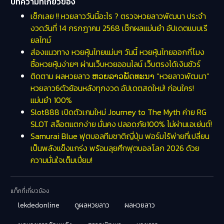
บทความที่เกี่ยวข้อง
เช็กเลย !! หวยลาววันนี้อะไร ? ตรวจหวยลาวพัฒนา ประจำ
งวดวันที่ 14 กรกฎาคม 2568 เช็กผลแม่นยำ อัปเดตแบบเรี
ยลไทม์
ส่องแนวทาง หวยหุ้นไทยแม่นๆ วันนี้ หวยหุ้นไทยออกกี่โมง
ซื้อหวยหุ้นง่ายๆ ผ่านเว็บหวยออนไลน์ เว็บตรงได้เงินชัวร์
ติดตาม ผลหวยลาว ຫວຍລາວພັດທະນາ “หวยลาวพัฒนา”
หวยลาว6ตัวย้อนหลังทุกงวด อัปเดตสดใหม่! ก่อนใคร!
แม่นยำ 100%
Slot888 เปิดตัวเกมใหม่ Journey to The Myth ค่าย RG
SLOT สล็อตแตกง่าย มั่นคง ปลอดภัย100% ไม่ผ่านเอเย่นต์!
Samurai Blue ฟุตบอลทีมชาติญี่ปุ่น ฟอร์มไร้พ่ายที่เปลี่ยน
เป็นพลังแข็งแกร่ง พร้อมลุยศึกฟุตบอลโลก 2026 ด้วย
ความมั่นใจเต็มเปี่ยม!
แท็กที่เกี่ยวข้อง
lekdedonline
ดูผลหวยลาว
ผลหวยลาว