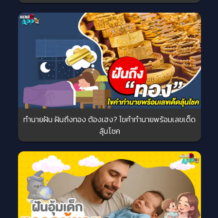
ทำนายฝัน ฝันถึงทอง ต้องเฮง? ไขคำทำนายพร้อมเลขเด็ด
ลุ้นโชค