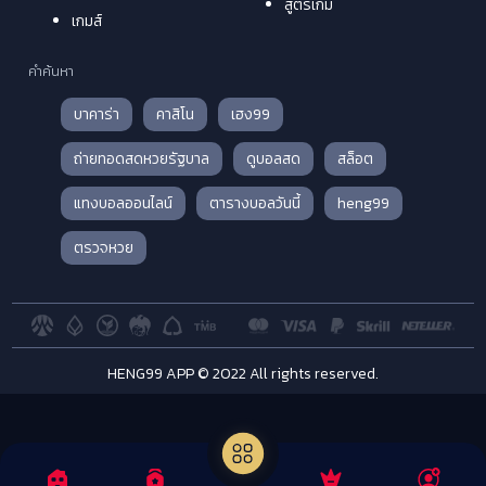
สูตรเกม
เกมส์
คำค้นหา
บาคาร่า
คาสิโน
เฮง99
ถ่ายทอดสดหวยรัฐบาล
ดูบอลสด
สล็อต
แทงบอลออนไลน์
ตารางบอลวันนี้
heng99
ตรวจหวย
HENG99 APP © 2022 All rights reserved.