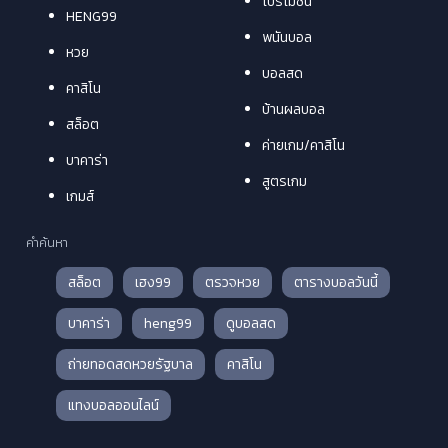
โปรโมชั่น
HENG99
พนันบอล
หวย
บอลสด
คาสิโน
บ้านผลบอล
สล็อต
ค่ายเกม/คาสิโน
บาคาร่า
สูตรเกม
เกมส์
คำค้นหา
สล็อต
เฮง99
ตรวจหวย
ตารางบอลวันนี้
บาคาร่า
heng99
ดูบอลสด
ถ่ายทอดสดหวยรัฐบาล
คาสิโน
แทงบอลออนไลน์