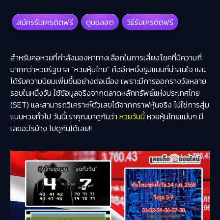
สมัครรับเครดิตฟรี
ดูบอลสด
วิธีรับเครดิตฟรี
สำหรับคอหวยที่กำลังมองหาทางเลือกในการเสี่ยงโชคที่มีความถี่
มากกว่าหวยรัฐบาล “
หวยหุ้นไทย
” คืออีกหนึ่งรูปแบบที่น่าสนใจ และ
ได้รับความนิยมเพิ่มขึ้นอย่างต่อเนื่อง เพราะมีการออกรางวัลหลาย
รอบในหนึ่งวัน ใช้ข้อมูลจริงจากตลาดหลักทรัพย์แห่งประเทศไทย
(SET) และสามารถวิเคราะห์ตัวเลขได้จากกราฟหุ้นจริง ไม่ใช่การสุ่ม
แบบหวยทั่วไป วันนี้เราคุณมาดูกันว่า
หวยวันนี้
หวยหุ้นไทยแม่นๆ มี
เลขอะไรบ้าง ไปดูกันได้เลย!!