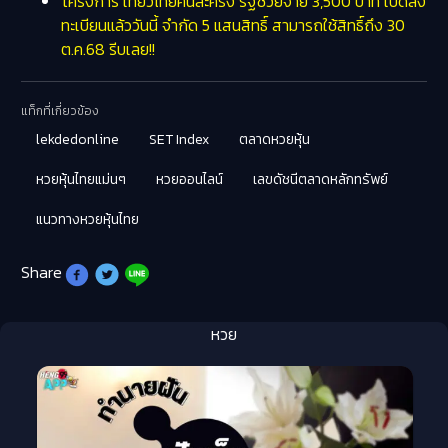
โครงการ เที่ยวไทยคนละครึ่ง รัฐช่วยจ่าย 3,500 บาท เปิดลง
ทะเบียนแล้ววันนี้ จำกัด 5 แสนสิทธิ์ สามารถใช้สิทธิ์ถึง 30
ต.ค.68 รีบเลย!!
แท็กที่เกี่ยวข้อง
lekdedonline
SET Index
ตลาดหวยหุ้น
หวยหุ้นไทยแม่นๆ
หวยออนไลน์
เลขดัชนีตลาดหลักทรัพย์
แนวทางหวยหุ้นไทย
Share
หวย