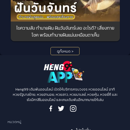
ไขความลับ ทำนายฝัน ฝันวันจันทร์เลข อะไรดี? เสี่ยงทาย
โชค พร้อมทำนายฝันแม่นเหมือนตาเห็น
ดูทั้งหมด >
Heng99 เดิมพันออนไลน์ เปิดให้บริการครบวงจร หวยออนไลน์ อาทิ
หวยรัฐบาลไทย, หวยฮานอย, หวยลาว, หวยมาเลย์, หวยหุ้น, หวยยี่กี และ
ยังมีคาสิโนออนไลน์ และเกมเดิมพันอีกมากมายให้เล่น
หมวดหมู่