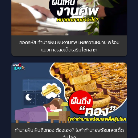
ถอดรหัส ทำนายฝัน ฝันงานศพ เผยความหมาย พร้อม
แนวทางเลขเด็ดเสริมโชคลาภ
ทำนายฝัน ฝันถึงทอง ต้องเฮง? ไขคำทำนายพร้อมเลขเด็ด
ลุ้นโชค