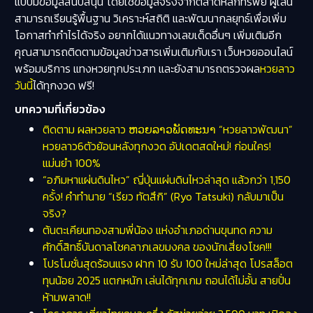
แบบมีข้อมูลสนับสนุน โดยใช้ข้อมูลจริงจากตลาดหลักทรัพย์ ผู้เล่น
สามารถเรียนรู้พื้นฐาน วิเคราะห์สถิติ และพัฒนากลยุทธ์เพื่อเพิ่ม
โอกาสทำกำไรได้จริง อยากได้แนวทางเลขเด็ดอื่นๆ เพิ่มเติมอีก
คุณสามารถติดตามข้อมูลข่าวสารเพิ่มเติมกับเรา เว็บหวยออนไลน์
พร้อมบริการ แทงหวยทุกประเภท และยังสามารถตรวจผล
หวยลาว
วันนี้
ได้ทุกงวด ฟรี!
บทความที่เกี่ยวข้อง
ติดตาม ผลหวยลาว ຫວຍລາວພັດທະນາ “หวยลาวพัฒนา”
หวยลาว6ตัวย้อนหลังทุกงวด อัปเดตสดใหม่! ก่อนใคร!
แม่นยำ 100%
“อภิมหาแผ่นดินไหว” ญี่ปุ่นแผ่นดินไหวล่าสุด แล้วกว่า 1,150
ครั้ง! คำทำนาย “เรียว ทัตสึกิ” (Ryo Tatsuki) กลับมาเป็น
จริง?
ต้นตะเคียนทองสามพี่น้อง แห่งอำเภอด่านขุนทด ความ
ศักดิ์สิทธิ์บันดาลโชคลาภเลขมงคล ของนักเสี่ยงโชค!!!
โปรโมชั่นสุดร้อนแรง ฝาก 10 รับ 100 ใหม่ล่าสุด โปรสล็อต
ทุนน้อย 2025 แตกหนัก เล่นได้ทุกเกม ถอนได้ไม่อั้น สายปั่น
ห้ามพลาด!!