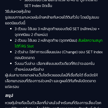
SET Index ปิดเย็น
วิธีเล่นหวยหุ้นไทย
รูปแบบการ
แทงหวยหุ้นไทย
คล้ายกับหวยใต้ดินทั่วไป โดยมีรูปแบบ
ยอดนิยมดังนี้:
3 ตัวบน: ใช้เลข 3 หลักสุดท้ายของดัชนี SET (หลักหน่วย +
จุดทศนิยม 2 ตำแหน่ง)
2 ตัวบน: ใช้เลข 2 หลักสุดท้าย (จุดทศนิยม)
สัมผัสความสนุก
ได้ที่ RG Slot
2 ตัวล่าง: ใช้ค่าการเปลี่ยนแปลง (Change) ของ SET Index
ตอนปิดตลาด
วิ่งบน/วิ่งล่าง: เลือกเพียงเลขตัวเดียวที่คิดว่าจะออกใน
ตำแหน่งบนหรือล่าง
ผู้เล่นสามารถแทงผ่านเว็บไซต์หวยออนไลน์ที่เชื่อถือได้ ซึ่งเปิดให้
เลือกแทงรอบที่ต้องการล่วงหน้า และดูผลได้ทันทีหลังปิดตลาด
แต่ละรอบ
สรุป
หวยหุ้นไทยถือเป็นตัวเลือกที่น่าสนใจสำหรับคนที่ต้องการเสี่ยงโชค