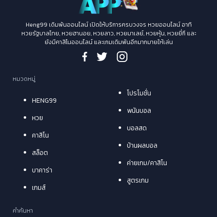
Heng99 เดิมพันออนไลน์ เปิดให้บริการครบวงจร หวยออนไลน์ อาทิ
หวยรัฐบาลไทย, หวยฮานอย, หวยลาว, หวยมาเลย์, หวยหุ้น, หวยยี่กี และ
ยังมีคาสิโนออนไลน์ และเกมเดิมพันอีกมากมายให้เล่น
หมวดหมู่
โปรโมชั่น
HENG99
พนันบอล
หวย
บอลสด
คาสิโน
บ้านผลบอล
สล็อต
ค่ายเกม/คาสิโน
บาคาร่า
สูตรเกม
เกมส์
คำค้นหา