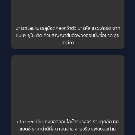
บาร์เซโลน่าบรรลุข้อตกลงคว้าตัว มาร์คัส แรชฟอร์ด จาก
แมนฯ ยูไนเต็ด ด้วยสัญญายืมตัวพ่วงออปชั่นซื้อขาด ลุย
ลาลีกา
ufazeed เว็บแทงบอลออนไลน์ครบวงจร รวมทุกลีก ทุก
แมตช์ ราคาน้ำดีที่สุด เล่นง่าย จ่ายจริง แฟนบอลห้าม