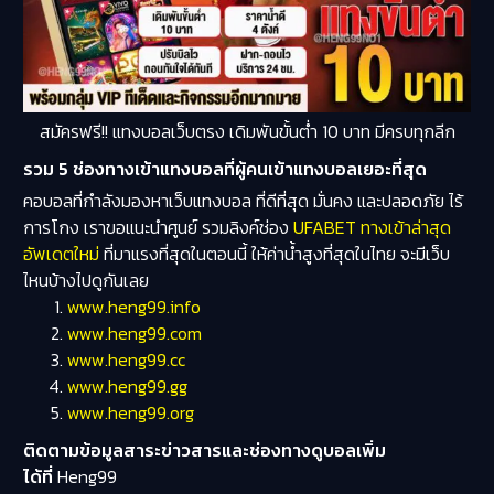
สมัครฟรี!! แทงบอลเว็บตรง เดิมพันขั้นต่ำ 10 บาท มีครบทุกลีก
รวม 5 ช่องทางเข้าแทงบอลที่ผู้คนเข้าแทงบอลเยอะที่สุด
คอบอลที่กำลังมองหาเว็บแทงบอล ที่ดีที่สุด มั่นคง และปลอดภัย ไร้
การโกง เราขอแนะนำศูนย์ รวมลิงค์ช่อง
UFABET ทางเข้าล่าสุด
อัพเดตใหม่
ที่มาแรงที่สุดในตอนนี้ ให้ค่าน้ำสูงที่สุดในไทย จะมีเว็บ
ไหนบ้างไปดูกันเลย
www.heng99.info
www.heng99.com
www.heng99.cc
www.heng99.gg
www.heng99.org
ติดตามข้อมูลสาระข่าวสารและช่องทางดูบอลเพิ่ม
ได้ที่
Heng99