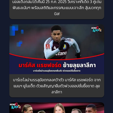
บอลเต็งถล่มโต๊ะคืนนี้ 25 ก.ค. 2025 วิเคราะห์ทีเด็ด 3 คู่เด่น
ฟันธงเน้นๆ พร้อมสถิติและทรรศนะแบบเจาะลึก ลุ้นบวกทุก
บิล!
บาร์เซโลน่าบรรลุข้อตกลงคว้าตัว มาร์คัส แรชฟอร์ด จาก
แมนฯ ยูไนเต็ด ด้วยสัญญายืมตัวพ่วงออปชั่นซื้อขาด ลุย
ลาลีกา