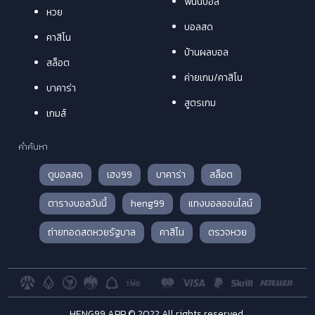
พนันบอล
หวย
บอลสด
คาสิโน
บ้านผลบอล
สล็อต
ค่ายเกม/คาสิโน
บาคาร่า
สูตรเกม
เกมส์
คำค้นหา
ดูบอลสด
เฮง99
บาคาร่า
สล็อต
ตารางบอลวันนี้
heng99
แทงบอลออนไลน์
ถ่ายทอดสดหวยรัฐบาล
คาสิโน
ตรวจหวย
HENG99 APP © 2022 All rights reserved.