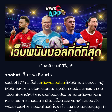
เว็บพนันบอลที่ดีที่สุด!!
sbobet เว็บตรง คืออะไร
sbobet777 คือเว็บไซต์
เดิมพันออนไลน์
ที่ให้บริการโดยตรงจากผู้
ให้บริการหลัก โดยไม่ผ่านเอเย่นต์ มุ่งเน้นความปลอดภัยและความ
โปร่งใสในการให้บริการ รวมถึงมอบประสบการณ์เดิมพันที่หลาก
หลาย เช่น การแทงบอล คาสิโน สล็อต และเกมกีฬาเสมือนจริง
พร้อมระบบฝาก-ถอนอัตโนมัติที่รวดเร็ว และทีมงานสนับสนุนลูกค้า