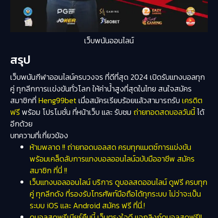
เว็บพนันออนไลน์
สรุป
เว็บพนันกีฬาออนไลน์ครบวงจร ที่ดีที่สุด 2024 เปิดรับแทงบอลทุก
คู่ ทุกลีกการเเข่งขันทั่วโลก ให้ค่าน้ำสูงที่สุดในไทย สนใจสมัคร
สมาชิกที่
Heng99bet
เมื่อสมัครเรียบร้อยแล้วสามารถรับ
เครดิต
ฟรี
พร้อม โปรโมชั่น ที่หน้าเว็บ และ รับชม
ถ่ายทอดสดบอลวันนี้
ได้
อีกด้วย
บทความที่เกี่ยวข้อง
ห้ามพลาด !! ถ่ายทอดบอลสด ครบทุกแมตซ์การแข่งขัน
พร้อมเคล็ดลับการแทงบอลออนไลน์ฉบับมืออาชีพ สมัคร
สมาชิก ที่นี่ !!
เว็บแทงบอลออนไลน์ บริการ ดูบอลสดออนไลน์ ดูฟรี ครบทุก
คู่ ทุกลีกดัง ที่รองรับโทรศัพท์มือถือได้ทุกระบบ ไม่ว่าจะเป็น
ระบบ iOS และ Android สมัคร ฟรี ที่นี่.!
ดูบอลสดพรีเมียร์คืนนี้ เว็บตรงใจดี แจกลิงก์ดูบอลสดฟรี!!