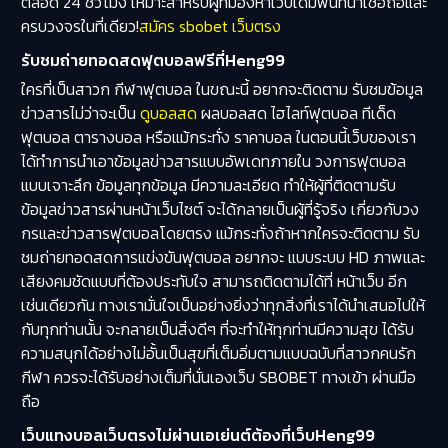
ตลอด 24 ชั่วโมง เหมาะสำหรับผู้ที่มองหาเว็บเดิมพันที่น่าเชื่อถือและ
ครบวงจรในที่เดียว!
สมัคร sbobet เว็บตรง
รับชมถ่ายทอดสดฟุตบอลฟรีที่Heng99
ใครที่เป็นสาวก กีฬาฟุตบอล ในขณะนี้ อยากจะติดตาม รับชมข้อมูล
ข่าวสารไม่ว่าจะเป็น
ดูบอลสด
ผลบอลสด ไฮไลท์ฟุตบอล ทีเด็ด
ฟุตบอล ตารางบอล หรือแม้กระทั่ง ราคาบอล ในตอนนี้เว็บของเรา
ได้ทำการนำเอาข้อมูลข่าวสารแบบอัพเดทภายใน วงการฟุตบอล
แบบเจาะลึก ข้อมูลทุกข้อมูล มีความละเอียด ทำให้ผู้ที่ติดตามรับ
ข้อมูลข่าวสารผ่านหน้าเว็บไซต์ จะได้กลายเป็นผู้ที่รู้จริง เกี่ยวกับวง
กรและข่าวสารฟุตบอลโดยตรง แม้กระทั่งถ้าหากใครจะติดตาม รับ
ชมถ่ายทอดสดการแข่งขันฟุตบอล อยากจะ แบบระบบ HD ภาพและ
เสียงคมชัดแบบที่ต้องประทับใจ สามารถติดตามได้ที่ หน้าเว็บ อีก
เช่นเดียวกัน ทางเรามั่นใจเป็นอย่างยิ่งว่าทุกสิ่งที่เราได้นำเสนอไปให้
กับทุกท่านนั้น จะกลายเป็นสิ่งดีๆ ที่จะทำให้ทุกท่านมีความสุข ได้รับ
ความสนุกได้อย่างไม่อั้นเป็นสุขที่เต็มอิ่มตามแบบฉบับที่สาวกคนรัก
กีฬา ควรจะได้รับอย่างเต็มที่นั่นเองเว็บ SBOBET ทางเข้า ผ่านมือ
ถือ
เว็บแทงบอลเว็บตรงไม่ผ่านเอเย่นต์ต้องที่เว็บHeng99