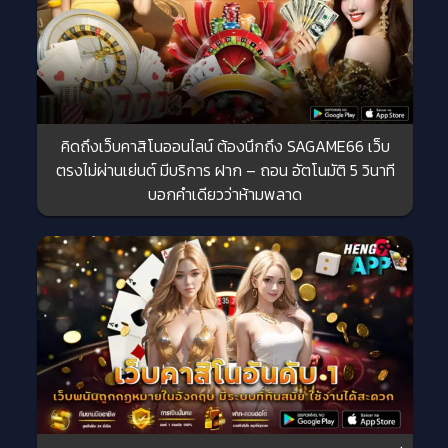
คิดถึงเว็บคาสิโนออนไลน์ ต้องนึกถึง SAGAME66 เว็บ
ตรงไม่ผ่านเย่นต์ มีบริการ ฝาก – ถอน อัตโนมัติ 5 วินาที
บอกคำเดียวว่าห้ามพลาด