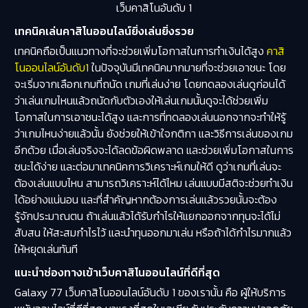
เว็บคาสิโนอันดับ 1
เทคนิคเล่นคาสิโนออนไลน์ยิ่งเล่นยิ่งรวย
เทคนิคถือเป็นแนวทางที่จะช่วยเพิ่มโอกาสในการทำเงินได้สูง
คาสิ
โนออนไลน์อันดับ1
ในปัจจุบันมีเทคนิคมากมายที่จะช่วยเอาชนะ โดย
จะเริ่มจากเลือกเกมที่ถนัด เกมที่เล่นง่าย โดยทดลองเล่นดูก่อนได้
ว่าเล่นเกมไหนแล้วถนัดกับตัวเองให้เล่นเกมนั้นดูจะได้ช่วยเพิ่ม
โอกาสในการเอาชนะได้สูง และการที่ทดลองเล่นนอกจากจะทำให้รู้
ว่าเกมไหนง่ายแล้วนั้น ยังช่วยให้เข้าใจกติกา และวิธีการเล่นของเกม
อีกด้วย เมื่อเล่นจริงจะได้ลดข้อผิดพลาด และช่วยเพิ่มโอกาสในการ
ชนะได้ง่าย และต่อมาเทคนิคการวิเคราะห์เกมให้ดี ดูว่าเกมที่เล่นจะ
ต้องเล่นแบบไหน สามารถวิเคราะห์ได้ไหม เล่นแบบมีสติจะช่วยทำเงิน
ได้อย่างแน่นอน และที่สำคัญหากต้องการเล่นแล้วรวยนั้นจะต้อง
รู้จักประมาณตน ถ้าเล่นแล้วได้รับกำไรให้แยกออกจากทุนจะได้ไม่
สับสน ให้สะสมกำไรไว้ และนำทุนออกมาเล่น หรือถ้าได้กำไรมากแล้ว
ให้หยุดเล่นทันที
แนะนำช่องทางเข้าเว็บคาสิโนออนไลน์ที่ดีที่สุด
Galaxy 77 เว็บคาสิโนออนไลน์อันดับ 1 ของเรานั้น คือ ผู้ให้บริการ