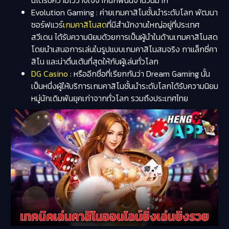
Evolution Gaming :
ค่ายเกมคาสิโนชั้นนำระดับโลก พัฒนา
ซอร์ฟแวร์
เกมคาสิโนสด
ที่มีสำนักงานใหญ่อยู่ที่ประเทศ
สวีเดน ได้รับความนิยมด้วยการเป็นผู้นำในด้านเกมคาสิโนสด
โดยนำเสนอการเล่นในรูปแบบเกมคาสิโนสมจริง กาแล็กซี่คา
สิโน และน่าตื่นเต้นที่สุดให้กับผู้เล่นทั่วโลก
DG Casino
:
หรืออีกชื่อที่เรียกกันว่า Dream Gaming นั้น
เป็นหนึ่งผู้ให้บริการเกมคาสิโนชั้นนำระดับโลกได้รับความนิยม
หมู่นักเดิมพันยุคเก่าจากทั่วโลก รวมถึงประเทศไทย