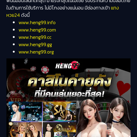
พนันออนไลน์ที่ดีที่สุด มาแรงที่สุดในเอเชีย รับประกันความปลอดภัย
ในด้านการใช้บริการ ไม่มีโกงอย่างแน่นอน มีช่องทางเข้า
แทง
หวย24
ดังนี้
www.heng99.info
www.heng99.com
www.heng99.cc
www.heng99.gg
www.heng99.org