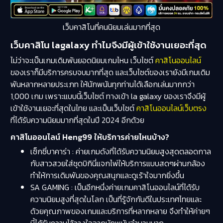
เว็บคาสิโนที่คนนิยมเล่นมากที่สุด
เว็บคาสิโน lagalaxy ทำไมจึงมีผู้เข้าใช้งานเยอะที่สุด
ไม่ว่าจะเป็นเกมเดิมพันยอดนิยมเกมไหน เว็บไซต์
คาสิโนออนไลน์
ของเราก็มีบริการครบจบมากที่สุด และเว็บไซต์ของเรายังมีเกมเดิม
พันหลากหลายประเภท ให้นักพนันทุกท่านได้เลือกเล่นมากกว่า
1,000 เกม เพราะแบบนี้เว็บไซต์ ทางเข้า la galaxy ของเราจึงมีผู้
เข้าใช้งานเยอะที่สุดในไทย และเป็นเว็บไซต์
คาสิโนออนไลน์เว็บตรง
ที่ได้รับความนิยมมากที่สุดในปี 2024 อีกด้วย
คาสิโนออนไลน์ Heng99 ให้บริการค่ายไหนบ้าง?
เซ็กซี่บาคาร่า :
ค่ายเกมดังที่ได้รับความนิยมสูงสุดตลอดกาล
กับสาวสวยใส่ชุดบิกินี่แจกไพ่ให้บริการแบบสดๆผ่านกล้อง
ทำให้การเดิมพันของคุณสนุกและดูเร้าใจมากยิ่งขึ้น
SA GAMING :
เป็นอีกหนึ่งค่ายเกมคาสิโนออนไลน์ที่ได้รับ
ความนิยมสูงที่สุดในโลก เป็นที่รู้จักกันดีในประเทศไทยและ
ด้วยคุณภาพของเกมและบริการที่หลากหลาย จึงทำให้ค่ายๆ
นี้ได้รับความไว้วางใจจากนักพนันจำนวนมาก