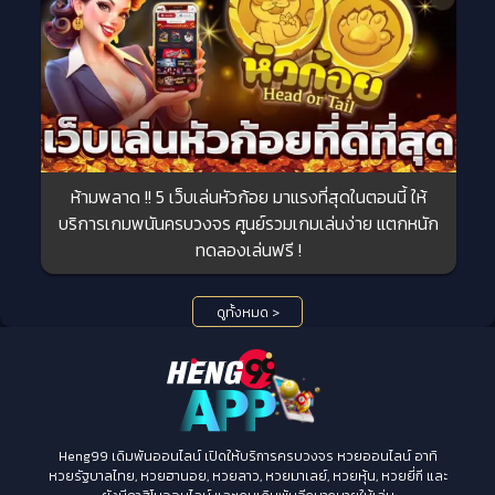
ห้ามพลาด !! 5 เว็บเล่นหัวก้อย มาแรงที่สุดในตอนนี้ ให้
บริการเกมพนันครบวงจร ศูนย์รวมเกมเล่นง่าย แตกหนัก
ทดลองเล่นฟรี !
ดูทั้งหมด >
Heng99 เดิมพันออนไลน์ เปิดให้บริการครบวงจร หวยออนไลน์ อาทิ
หวยรัฐบาลไทย, หวยฮานอย, หวยลาว, หวยมาเลย์, หวยหุ้น, หวยยี่กี และ