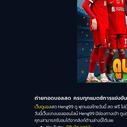
ถ่ายทอดบอลสด ครบทุกแมตซ์การแข่งขันฟร
เว็บดูบอล
สด Heng99 ดู ฟุตบอลไทยวันนี้ สด ฟรี ไม่มี
วันนี้เว็บเเทงบอลออนไลน์ Heng99 มีช่องทางเข้า ดู
คุณสามารถรับชมได้จากลิงก์ด้านล่างนี้ได้เลย