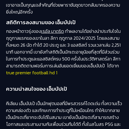
เขาอาจเป็นกุญแจสำคัญที่ช่วยพาราชันชุดขาวกลับมาครองความ
ยิ่งใหญ่อีกครั้ง
สถิติการลงสนามของ เอ็มบัปเป้
กองหน้าดาวรุ่งของ
เรอัล มาดริด
ทำผลงานได้อย่างน่าประทับใจใน
ฤดูกาลแรกของเขาในลา ลีกา ฤดูกาล 2024/2025 โดยลงสนาม
ทั้งหมด 26 นัด ทำได้ 20 ประตู และ 3 แอสซิสต์ รวมเวลาเล่น 2,251
นาที นอกจากนี้ เขายังทำสถิติเป็นนักเตะอายุน้อยที่สุดที่มีส่วนร่วม
ในการทำประตูและแอสซิสต์ครบ 500 ครั้งในประวัติศาสตร์ลา ลีกา
สามารถติดตามฟอร์มการเล่นอันยอดเยี่ยมของเอ็มบัปเป้ ได้จาก
true premier football hd 1
ความน่าสนใจของ เอ็มบัปเป้
คีเลียน เอ็มบัปเป้ เป็นนักฟุตบอลที่มีพรสวรรค์โดดเด่น ทั้งความเร็ว
ความคล่องตัว และทักษะการทำประตูที่ไม่เหมือนใคร ทำให้เขากลาย
เป็นนักเตะที่ยากจะจับได้ในสนาม เขายังเป็นนักเตะที่สามารถสร้าง
โอกาสและประสานงานกับเพื่อนร่วมทีมได้ดี ทั้งในสโมสร PSG และ