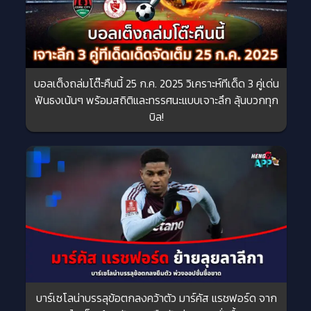
บอลเต็งถล่มโต๊ะคืนนี้ 25 ก.ค. 2025 วิเคราะห์ทีเด็ด 3 คู่เด่น
ฟันธงเน้นๆ พร้อมสถิติและทรรศนะแบบเจาะลึก ลุ้นบวกทุก
บิล!
บาร์เซโลน่าบรรลุข้อตกลงคว้าตัว มาร์คัส แรชฟอร์ด จาก