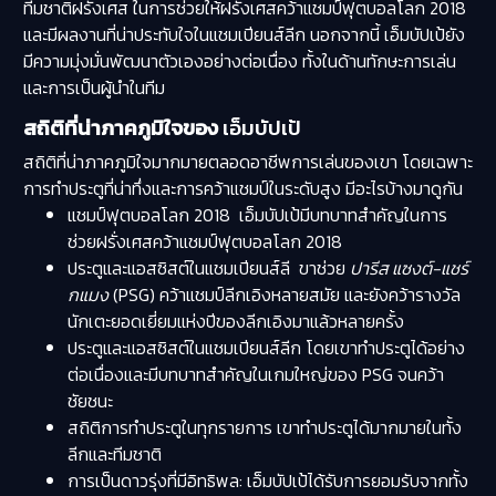
ทีมชาติฝรั่งเศส ในการช่วยให้ฝรั่งเศสคว้าแชมป์ฟุตบอลโลก 2018
และมีผลงานที่น่าประทับใจในแชมเปียนส์ลีก นอกจากนี้ เอ็มบัปเป้ยัง
มีความมุ่งมั่นพัฒนาตัวเองอย่างต่อเนื่อง ทั้งในด้านทักษะการเล่น
และการเป็นผู้นำในทีม
สถิติที่น่าภาคภูมิใจของ
เอ็มบัปเป้
สถิติที่น่าภาคภูมิใจมากมายตลอดอาชีพการเล่นของเขา โดยเฉพาะ
การทำประตูที่น่าทึ่งและการคว้าแชมป์ในระดับสูง มีอะไรบ้างมาดูกัน
แชมป์ฟุตบอลโลก 2018 เอ็มบัปเป้มีบทบาทสำคัญในการ
ช่วยฝรั่งเศสคว้าแชมป์ฟุตบอลโลก 2018
ประตูและแอสซิสต์ในแชมเปียนส์ลี ขาช่วย
ปารีส แซงต์-แชร์
กแมง
(PSG) คว้าแชมป์ลีกเอิงหลายสมัย และยังคว้ารางวัล
นักเตะยอดเยี่ยมแห่งปีของลีกเอิงมาแล้วหลายครั้ง
ประตูและแอสซิสต์ในแชมเปียนส์ลีก โดยเขาทำประตูได้อย่าง
ต่อเนื่องและมีบทบาทสำคัญในเกมใหญ่ของ PSG จนคว้า
ชัยชนะ
สถิติการทำประตูในทุกรายการ เขาทำประตูได้มากมายในทั้ง
ลีกและทีมชาติ
การเป็นดาวรุ่งที่มีอิทธิพล: เอ็มบัปเป้ได้รับการยอมรับจากทั้ง