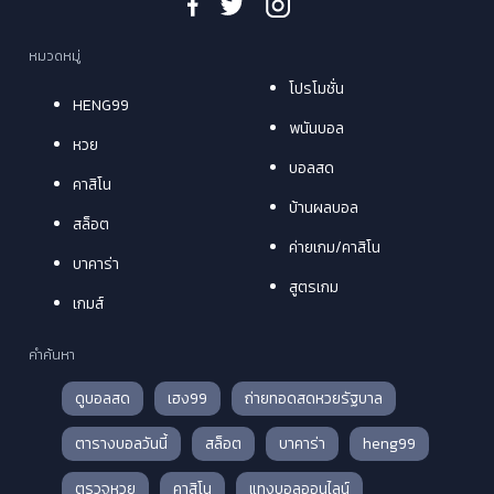
หมวดหมู่
โปรโมชั่น
HENG99
พนันบอล
หวย
บอลสด
คาสิโน
บ้านผลบอล
สล็อต
ค่ายเกม/คาสิโน
บาคาร่า
สูตรเกม
เกมส์
คำค้นหา
ดูบอลสด
เฮง99
ถ่ายทอดสดหวยรัฐบาล
ตารางบอลวันนี้
สล็อต
บาคาร่า
heng99
ตรวจหวย
คาสิโน
แทงบอลออนไลน์