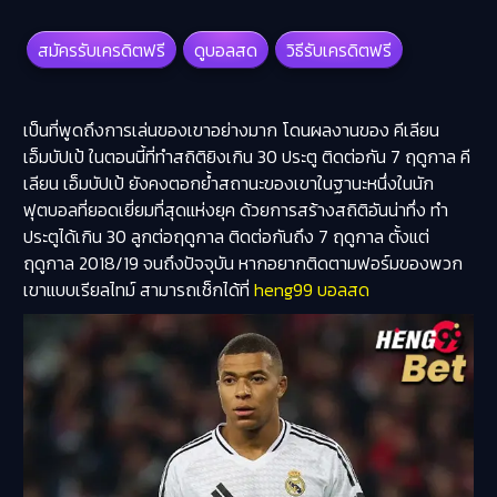
สมัครรับเครดิตฟรี
ดูบอลสด
วิธีรับเครดิตฟรี
เป็นที่พูดถึงการเล่นของเขาอย่างมาก โดนผลงานของ
คีเลียน
เอ็มบัปเป้
ในตอนนี้ที่ทำสถิติยิงเกิน 30 ประตู ติดต่อกัน 7 ฤดูกาล คี
เลียน เอ็มบัปเป้ ยังคงตอกย้ำสถานะของเขาในฐานะหนึ่งในนัก
ฟุตบอลที่ยอดเยี่ยมที่สุดแห่งยุค ด้วยการสร้างสถิติอันน่าทึ่ง ทำ
ประตูได้เกิน 30 ลูกต่อฤดูกาล ติดต่อกันถึง 7 ฤดูกาล ตั้งแต่
ฤดูกาล 2018/19 จนถึงปัจจุบัน หากอยากติดตามฟอร์มของพวก
เขาแบบเรียลไทม์ สามารถเช็กได้ที่
heng99 บอลสด