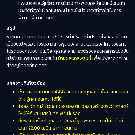
แฟนบอลและผู้เชี่ยวชาญในวงการฟุตบอลว่าเป็นหนึ่งในนัก
เตะที่ดีที่สุดในโลกในขณะนี้ และยังมีอนาคตที่สดใสในการ
พัฒนาฝีเท้าของเขา
สรุป
หากคุณต้องการติดตามสถิติการทำประตูที่น่าประทับใจของคีเลียน
เอ็มบัปเป้ พร้อมทั้งรับข่าวสารฟุตบอลล่าสุดแบบเรียลไทม์ เชียร์ทีม
โปรดของคุณอย่างไม่มีสะดุด และสามารถตรวจสอบผลการแข่งขัน
หรือโปรแกรมการแข่งขันใน
บ้านผลบอลพรุ่งนี้
เพื่อไม่พลาดทุกเกม
สำคัญได้ทุกที่ทุกเวลา!
บทความที่เกี่ยวข้อง
เช็ก ผลบาสเกตบอล888 อัปเดตสดทุกลีกทั่วโลก แบบเรียล
ไทม์ รู้ผลก่อนใคร! ได้ที่นี่
โอลลี วัตกินส์ หัวหอกของแอสตัน วิลล่า สร้างประวัติศาสตร์
ใหม่ให้กับสโมสรในศึก พรีเมียร์ลีก
ศึกพรีเมียร์ลีก! ดูบอลสดลิเวอร์พูล พบ เซาแธมป์ตัน คืนนี้
เวลา 22.00 น. วิเคราะห์ก่อนเกม
เปิดประสบการณ์แทงหวยกับ lottovipหน้าแรก เว็บหวย