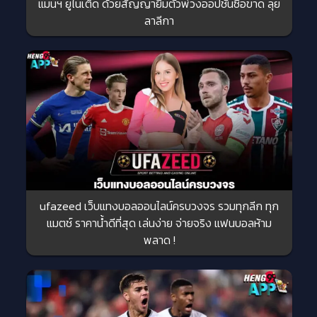
แมนฯ ยูไนเต็ด ด้วยสัญญายืมตัวพ่วงออปชั่นซื้อขาด ลุย
ลาลีกา
ufazeed เว็บแทงบอลออนไลน์ครบวงจร รวมทุกลีก ทุก
แมตช์ ราคาน้ำดีที่สุด เล่นง่าย จ่ายจริง แฟนบอลห้าม
พลาด !