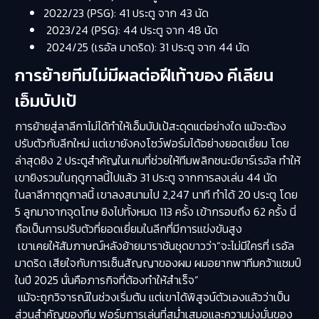
2022/23 (PSG): 41 ประตู จาก 43 นัด
2023/24 (PSG): 44 ประตู จาก 48 นัด
2024/25 (เรอัล มาดริด): 31 ประตู จาก 44 นัด
การย้ายทีมไม่มีผลต่อฝีเท้าของ คีเลียน
เอ็มบัปเป้
การย้ายสู่ลาลีกาไม่ได้ทำให้เอ็มบัปเป้สะดุดแต่อย่างใด แม้จะต้อง
ปรับตัวกับลีกใหม่ แต่เขายังคงโชว์ฟอร์มได้อย่างยอดเยี่ยม โดย
ล่าสุดยิง 2 ประตูสำคัญในเกมที่ช่วยให้ทีมพลิกชนะบียาร์เรอัล ทำให้
เขายิงรวมในฤดูกาลนี้ไปแล้ว 31 ประตู จากการลงเล่น 44 นัด
ในลาลีกาฤดูกาลนี้ เขาลงสนามไป 2,247 นาที ทำได้ 20 ประตู โดย
5 ลูกมาจากจุดโทษ ยิงไปทั้งหมด 113 ครั้ง เข้ากรอบถึง 62 ครั้ง นี่
ถือเป็นการปรับตัวที่ยอดเยี่ยมในลีกที่มีการแข่งขันสูง
เขาเคยให้สัมภาษณ์หลังย้ายมาราชันชุดขาวว่า”จะไม่มีใครที่ เรอัล
มาดริด เสียใจกับการเซ็นสัญญาของผม ผมอยากพาทีมคว้าแชมป์
ในปี 2025 นั่นคือภารกิจที่ต้องทำให้สำเร็จ”
แม้จะถูกวิจารณ์ในช่วงเริ่มต้น แต่เขาได้พิสูจน์ตัวเองแล้วว่าเป็น
ส่วนสำคัญของทีม ฟอร์มการเล่นที่สม่ำเสมอและความมุ่งมั่นของ