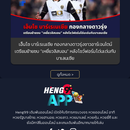
เอ็นโซ บาร์เรเนเชีย กองกลางดาวรุ่งชาวอาร์เจนไตน์
เตรียมย้ายซบ “เหยี่ยวลิสบอน” หลังโชว์ฟอร์มโด่นเด่นกับ
บาเลนเซีย
ดูทั้งหมด >
Heng99 เดิมพันออนไลน์ เปิดให้บริการครบวงจร หวยออนไลน์ อาทิ
หวยรัฐบาลไทย, หวยฮานอย, หวยลาว, หวยมาเลย์, หวยหุ้น, หวยยี่กี และ
ยังมีคาสิโนออนไลน์ และเกมเดิมพันอีกมากมายให้เล่น