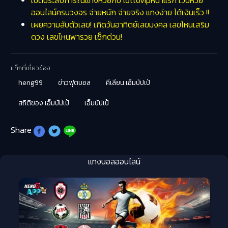
ออนไลน์ครบวงจร จ่ายหนัก จ่ายจริง แทงง่าย ได้เงินเร็ว !!
เผยความลับตัวเลข! เกิดวันอาทิตย์เลขมงคล เลขไหนเสริม
ดวง เลขไหนพารวย เช็กด่วน!
แท็กที่เกี่ยวข้อง
heng99
ข่าวฟุตบอล
คีเลียน เอ็มบัปเป้
สถิติของ เอ็มบัปเป้
เอ็มบัปเป้
Share
แทงบอลออนไลน์