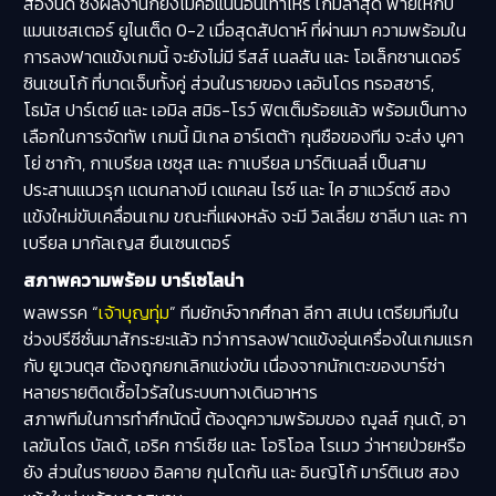
สองนัด ซึ่งผลงานก็ยังไม่ค่อแน่นอนเท่าไหร่ เกมล่าสุด พ่ายให้กับ
แมนเชสเตอร์ ยูไนเต็ด 0-2 เมื่อสุดสัปดาห์ ที่ผ่านมา ความพร้อมใน
การลงฟาดแข้งเกมนี้ จะยังไม่มี รีสส์ เนลสัน และ โอเล็กซานเดอร์
ซินเชนโก้ ที่บาดเจ็บทั้งคู่ ส่วนในรายของ เลอันโดร ทรอสซาร์,
โธมัส ปาร์เตย์ และ เอมิล สมิธ-โรว์ ฟิตเต็มร้อยแล้ว พร้อมเป็นทาง
เลือกในการจัดทัพ เกมนี้ มิเกล อาร์เตต้า กุนซือของทีม จะส่ง บูคา
โย่ ซาก้า, กาเบรียล เชซุส และ กาเบรียล มาร์ติเนลลี่ เป็นสาม
ประสานแนวรุก แดนกลางมี เดแคลน ไรซ์ และ ไค ฮาแวร์ตซ์ สอง
แข้งใหม่ขับเคลื่อนเกม ขณะที่แผงหลัง จะมี วิลเลี่ยม ซาลีบา และ กา
เบรียล มากัลเญส ยืนเซนเตอร์
สภาพความพร้อม บาร์เซโลน่า
พลพรรค “
เจ้าบุญทุ่ม
” ทีมยักษ์จากศึกลา ลีกา สเปน เตรียมทีมใน
ช่วงปรีซีซั่นมาสักระยะแล้ว ทว่าการลงฟาดแข้งอุ่นเครื่องในเกมแรก
กับ ยูเวนตุส ต้องถูกยกเลิกแข่งขัน เนื่องจากนักเตะของบาร์ซ่า
หลายรายติดเชื้อไวรัสในระบบทางเดินอาหาร
สภาพทีมในการทำศึกนัดนี้ ต้องดูความพร้อมของ ฌูลส์ กุนเด้, อา
เลฆันโดร บัลเด้, เอริค การ์เซีย และ โอริโอล โรเมว ว่าหายป่วยหรือ
ยัง ส่วนในรายของ อิลคาย กุนโดกัน และ อินญิโก้ มาร์ติเนซ สอง