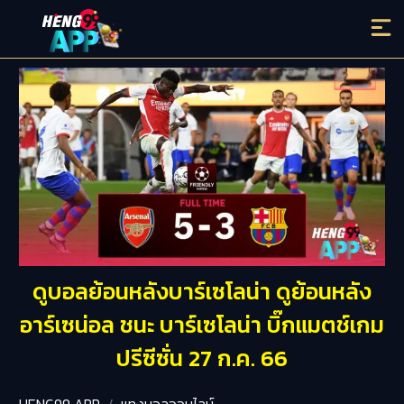
ดูบอลย้อนหลังบาร์เซโลน่า ดูย้อนหลัง
อาร์เซน่อล ชนะ บาร์เซโลน่า บิ๊กแมตช์เกม
ปรีซีซั่น 27 ก.ค. 66