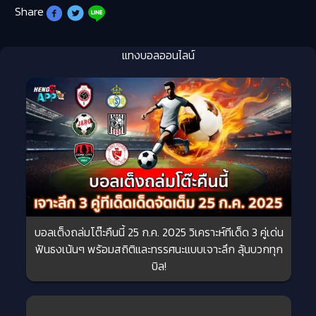
Share
แทงบอลออนไลน์
บอลเต็งถล่มโต๊ะคืนนี้ 25 ก.ค. 2025 วิเคราะห์ทีเด็ด 3 คู่เด่น
ฟันธงเน้นๆ พร้อมสถิติและทรรศนะแบบเจาะลึก ลุ้นบวกทุก
บิล!