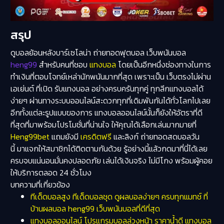
สรุป
ดูบอลย้อนหลังบาร์เซโลน่า ถ่ายทอดฟุตบอล เว็บพนันบอล
heng99
สำหรับคนที่ชอบ
แทงบอล
โดยเป็นอีกหนึ่งช่องทางในการ
ทำเงินที่ตอบโจทย์เหล่านักพนันมากที่สุด เพราะเป็น เว็บตรงไม่ผ่าน
เอเย่นต์ ที่เปิด รับแทงบอล อย่างครบครันทุกคู่ ทุกลีกแทงบอลได้
ง่ายๆ ผ่านทางระบบออนไลน์สะดวกทุกที่เดิมพันกันได้ทั่วโลกไปเลย
อีกทั้งแต่ละรูปแบบของการ แทงบอลออนไลน์นั้นก็ยังให้อัตราที่ดี
ที่สุดที่มาพร้อมโปรโมชั่นที่น่านใจ ให้คุณได้เลือกเล่นมากมายที่
Heng99bet
แถมยังมี
เครดิตฟรี
และลิงก์ ถ่ายทอดสดบอลวัน
นี้ มาแจกให้สมาชิกได้ติดตามกันด้วย รู้อย่างนี้แล้วกดมาที่นี่ได้เลย
ครบจบแน่นอนมั่นคงปลอดภัย เล่นได้เงินจริง ไม่มีโกง พร้อมผู้คอย
ให้บริการตลอด 24 ชั่วโมง
บทความที่เกี่ยวข้อง
ทีเด็ดบอลสูง ทีเด็ดบอลชุด ดูผลบอลง่ายๆ ครบทุกแมทช์ ที่
บ้านผลบอล heng99 เว็บพนันบอลที่ดีที่สุด
แทงบอลออนไลน์ โปรแกรมบอลล่วงหน้า ราคาน้ำดี แทงบอล