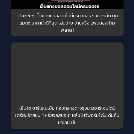
ufazeed เว็บแทงบอลออนไลน์ครบวงจร รวมทุกลีก ทุก
แมตช์ ราคาน้ำดีที่สุด เล่นง่าย จ่ายจริง แฟนบอลห้าม
พลาด !
เอ็นโซ บาร์เรเนเชีย กองกลางดาวรุ่งชาวอาร์เจนไตน์
เตรียมย้ายซบ “เหยี่ยวลิสบอน” หลังโชว์ฟอร์มโด่นเด่นกับ
บาเลนเซีย