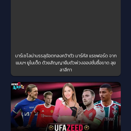
บาร์เซโลน่าบรรลุข้อตกลงคว้าตัว มาร์คัส แรชฟอร์ด จาก
แมนฯ ยูไนเต็ด ด้วยสัญญายืมตัวพ่วงออปชั่นซื้อขาด ลุย
ลาลีกา