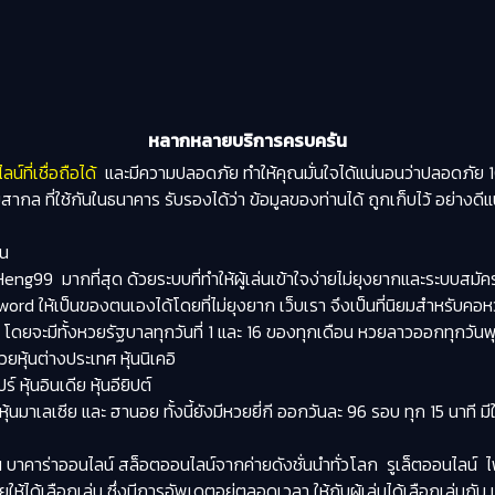
หลากหลายบริการครบครัน
ที่เชื่อถือได้
และมีความปลอดภัย ทำให้คุณมั่นใจได้แน่นอนว่าปลอดภัย 
สากล ที่ใช้กันในธนาคาร รับรองได้ว่า ข้อมูลของท่านได้ ถูกเก็บไว้ อย่างดี
าน
eng99 มากที่สุด ด้วยระบบที่ทำให้ผู้เล่นเข้าใจง่ายไม่ยุงยากและระบบสมัค
ห้เป็นของตนเองได้โดยที่ไม่ยุงยาก เว็บเรา จึงเป็นที่นิยมสำหรับคอหวยท
โดยจะมีทั้งหวยรัฐบาลทุกวันที่ 1 และ 16 ของทุกเดือน หวยลาวออกทุกวันพ
หวยหุ้นต่างประเทศ หุ้นนิเคอิ
ร์ หุ้นอินเดีย หุ้นอียิปต์
 หุ้นมาเลเซีย และ ฮานอย ทั้งนี้ยังมีหวยยี่กี ออกวันละ 96 รอบ ทุก 15 นาที มี
เป็น บาคาร่าออนไลน์ สล็อตออนไลน์จากค่ายดังชั่นนำทั่วโลก รูเล็ตออนไลน์
ห้ได้เลือกเล่น ซึ่งมีการอัพเดตอยู่ตลอดเวลา ให้กับผู้เล่นได้เลือกเล่นกัน