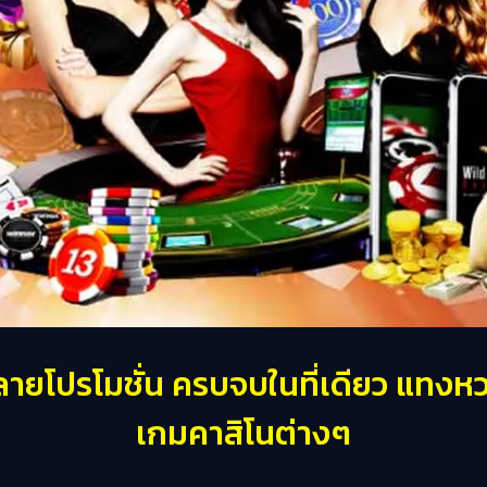
ายโปรโมชั่น ครบจบในที่เดียว แทงห
เกมคาสิโนต่างๆ