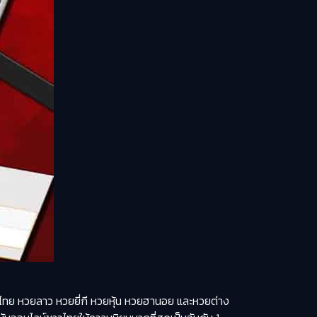
ยไทย หวยลาว หวยยี่กี หวยหุ้น หวยฮานอย และหวยต่าง