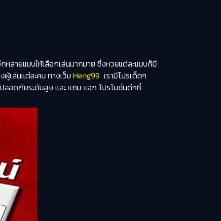
หลายแบบให้เลือกเล่นมากมาย ซึ่งหวยแต่ละแบบก็มี
งผู้เล่นแต่ละคน ทางเว็บ
Heng99
เรามีโปรเด็ดๆ
์ปลอดภัยระดับสูง และ แถม แจก โปรโมชั่นดีๆที่