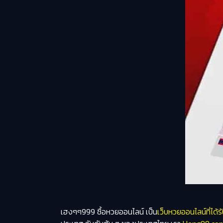
เฮงๆๆ999
ซื้อหวยออนไลน์
เป็น
เว็บหวยออนไลน์ที่ได้