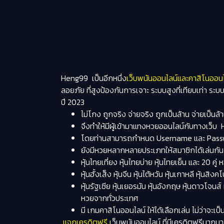
Heng99 เป็นอีกหนึ่ง
เว็บพนันออนไลน์และคาสิโนออนไลน์
ลอยภัย ที่สูงป้องกันการเจาะ ระบบสูงที่เทียบเท่า ระบบ
ปี 2023
ไม่โกง ถูกจริง จ่ายจริง ถูกเป็นล้าน จ่ายเป็นล้
จึงทำให้มีผู้เข้ามาแทงหวยออนไลน์กับทางเว็บ H
โดยท่านสามารถกำหนด Username และ Password ใ
ยังมีหวยหลากหลายประเภทให้สมาชิกได้เล่นกัน 
หุ้นไทยเที่ยง หุ้นไทยบ่าย หุ้นไทยเย็น และ 20 คู่ 
หุ้นฮั้งเส็ง หุ้นจีน หุ้นไต้หวัน หุ้นเกาหลี หุ้นสิงคโป
หุ้นรัฐเซีย หุ้นเยอรมัน หุ้นอังกฤษ หุ้นดาวโจนส์
หวยจากทั่วประเทศ
มี เกมคาสิโนออนไลน์ ให้ได้เลือกเล่น ไม่ว่าจะ
แจกเครดิตฟรี
เว็บพนันออนไลน์ ที่มีเครดิตฟรีมากมายใ