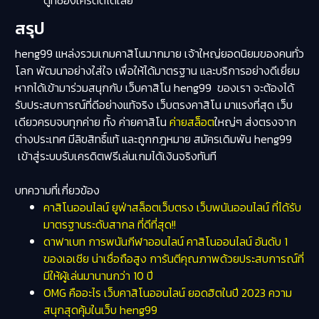
สรุป
heng99 แหล่งรวมเกมคาสิโนมากมาย เจ้าใหญ่ยอดนิยมของคนทั่ว
โลก พัฒนาอย่างใส่ใจ เพื่อให้ได้มาตรฐาน และบริการอย่างดีเยี่ยม
หากได้เข้ามาร่วมสนุกกับ
เว็บคาสิโน
heng99
ของ
เรา จะต้องได้
รับประสบการณ์ที่ดีอย่างแท้จริง เว็บตรงคาสิโน มาแรงที่สุด เว็บ
เดียวครบจบทุกค่าย ทั้ง ค่ายคาสิโน
ค่ายสล็อต
ใหญ่ๆ ส่งตรงจาก
ต่างประเทศ มีลิขสิทธิ์แท้ และถูกกฎหมาย สมัครเดิมพัน heng99
เข้าสู่ระบบรับเครดิตฟรีเล่นเกมได้เงินจริงทันที
บทความที่เกี่ยวข้อง
คาสิโนออนไลน์ ยูฟ่าสล็อตเว็บตรง เว็บพนันออนไลน์ ที่ได้รับ
มาตรฐานระดับสากล ที่ดีที่สุด!!
ดาฟาเบท การพนันกีฬาออนไลน์ คาสิโนออนไลน์ อันดับ 1
ของเอเชีย น่าเชื่อถือสูง การันตีคุณภาพด้วยประสบการณ์ที่
มีให้ผู้เล่นมานานกว่า 10 ปี
OMG คืออะไร เว็บคาสิโนออนไลน์ ยอดฮิตในปี 2023 ความ
สนุกสุดคุ้มในเว็บ heng99