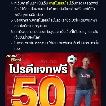
ที่เว็บคาสิโนเรา เป็นเว็บ
คาสิโนออนไลน์
เว็บตรง เครดิตฟรี
คือ ไม่ต้องเล่นผ่านเอเย่นต์ แถมยังมีเครดิตฟรีแจกให้นัก
พนันทุกท่านอีกด้วย
นอกจากเกมคาสิโนออนไลน์แล้ว เรายังเปิดให้เดิมพันกีฬา
ออนไลน์ครบทุกรูปแบบ
เรามีระบบความปลอดภัยสูงสุด เป็นเว็บที่ได้มาตรฐานระดับ
เว็บชั้นน้ำของโลก
ในการเดิมพัน heng99 ใช่เงินเดิมพันเริ่มต้นที่ 1 บาท เท่านั้น
เอง