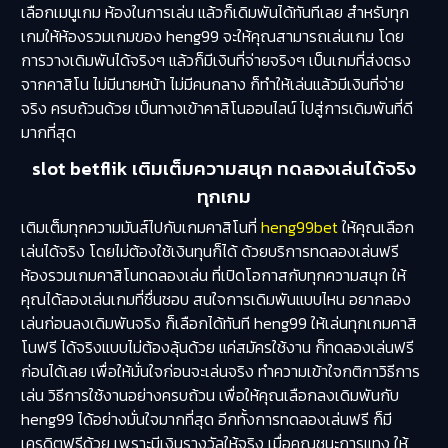
เลือกเมนูเกม ห้องในการเล่น แล้วก็เดิมพันได้ทันทีเลย สำหรับทุก
เกมให้ห้องรวมเกมของ heng99 จะให้คุณสามารถเล่นเกม โดย
การวางเดิมพันได้จริงๆ แล้วก็มีเงินที่จ่ายจริงๆ เป็นเกมที่ส่งตรง
จากคาสิโน ไม่มีนายหน้า ไม่มีคนกลาง ก็ทำให้เล่นแล้วมีเงินที่จ่าย
จริง ครบถ้วนด้วย เป็นทางเข้าคาสิโนออนไลน์ ไปสู่การเดิมพันที่ดี
มากที่สุด
slot betflik เติมเต็มความสนุก ทดลองเล่นได้จริง
ทุกเกม
เติมเต็มทุกความมันส์ไปกับเกมคาสิโนที่
heng99bet
ให้คุณเลือก
เล่นได้จริง โดยไม่ต้องใช้เงินทุนก็ได้ ด้วยบริการทดลองเล่นฟรี
ห้องรวมเกมคาสิโนทดลองเล่น ที่เปิดโอกาสกับทุกความสนุก ให้
คุณได้ลองเล่นเกมที่ชื่นชอบ สนใจการเดิมพันแบบไหน อยากลอง
เล่นก่อนลงเดิมพันจริง ก็เลือกได้ทันที heng99 ให้เล่นทุกเกมคาสิ
โนฟรี ได้จริงแบบไม่ต้องลุ้นด้วย แค่สมัครใช้งาน ก็ทดลองเล่นฟรี
ก่อนได้เลย เพื่อให้มั่นใจก่อนจะเล่นจริง ทำความเข้าใจกติกาวิธีการ
เล่น วิธีการใช้งานอย่างครบถ้วน เพื่อให้คุณเลือกลงเดิมพันกับ
heng99 ได้อย่างมั่นใจมากที่สุด อีกทั้งการทดลองเล่นฟรี ก็มี
เครดิตฟรีด้วย เพราะมีเงินรางวัลให้จริง เมื่อคุณชนะการแทง ให้