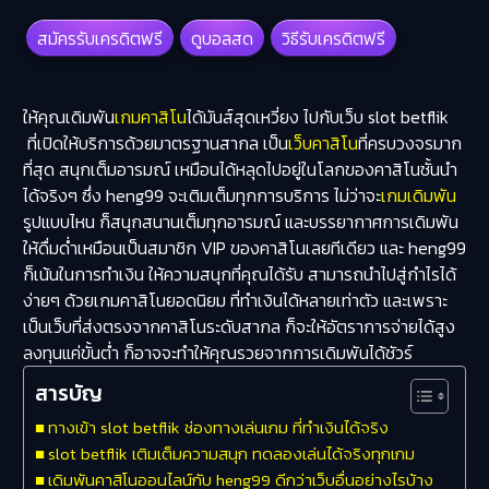
สมัครรับเครดิตฟรี
ดูบอลสด
วิธีรับเครดิตฟรี
ให้คุณเดิมพัน
เกมคาสิโน
ได้มันส์สุดเหวี่ยง ไปกับเว็บ slot betflik
ที่เปิดให้บริการด้วยมาตรฐานสากล เป็น
เว็บคาสิโน
ที่ครบวงจรมาก
ที่สุด สนุกเต็มอารมณ์ เหมือนได้หลุดไปอยู่ในโลกของคาสิโนชั้นนำ
ได้จริงๆ ซึ่ง heng99 จะเติมเต็มทุกการบริการ ไม่ว่าจะ
เกมเดิมพัน
รูปแบบไหน ก็สนุกสนานเต็มทุกอารมณ์ และบรรยากาศการเดิมพัน
ให้ดื่มด่ำเหมือนเป็นสมาชิก VIP ของคาสิโนเลยทีเดียว และ heng99
ก็เน้นในการทำเงิน ให้ความสนุกที่คุณได้รับ สามารถนำไปสู่กำไรได้
ง่ายๆ ด้วยเกมคาสิโนยอดนิยม ที่ทำเงินได้หลายเท่าตัว และเพราะ
เป็นเว็บที่ส่งตรงจากคาสิโนระดับสากล ก็จะให้อัตราการจ่ายได้สูง
ลงทุนแค่ขั้นต่ำ ก็อาจจะทำให้คุณรวยจากการเดิมพันได้ชัวร์
สารบัญ
ทางเข้า slot betflik ช่องทางเล่นเกม ที่ทำเงินได้จริง
slot betflik เติมเต็มความสนุก ทดลองเล่นได้จริงทุกเกม
เดิมพันคาสิโนออนไลน์กับ heng99 ดีกว่าเว็บอื่นอย่างไรบ้าง