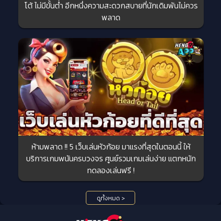
โต้ ไม่มีขั้นต่ำ อีกหนึ่งความสะดวกสบายที่นักเดิมพันไม่ควร
พลาด
ห้ามพลาด !! 5 เว็บเล่นหัวก้อย มาแรงที่สุดในตอนนี้ ให้
บริการเกมพนันครบวงจร ศูนย์รวมเกมเล่นง่าย แตกหนัก
ทดลองเล่นฟรี !
ดูทั้งหมด >