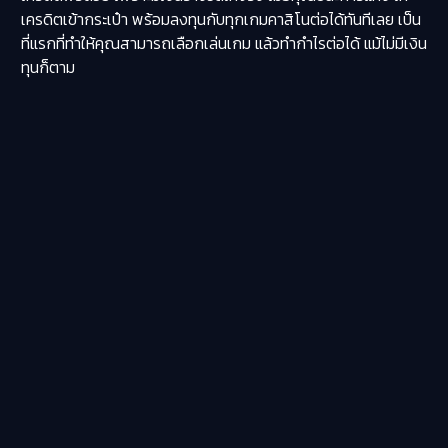
เครดิตเข้ากระเป๋า พร้อมลงทุนกับทุกเกมคาสิโนต่อได้ทันทีเลย เป็น
ที่แรกที่ทำให้คุณสามารถเลือกเล่นเกม แล้วทำกำไรต่อได้ แม้ไม่มีเงิน
ทุนก็ตาม