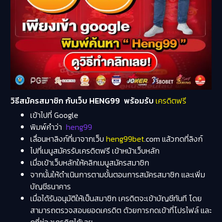
วิธีสมัครสมาชิก กับเว็บ HENG99 พร้อมรับ
เครดิตฟรี
เข้าไปที่
Google
พิมพ์คำว่า
heng99
เลื่อนหาลิงก์ที่มาจากเว็บ
heng99bet
.com
แล้วกดที่ลิงก์
ไปที่เมนูสมัครรับเครดิตฟรี เข้าหน้าเว็บหลัก
เมื่อเข้าเว็บหลักให้คลิกเมนูสมัครสมาชิก
จากนั้นให้ดำเนินการตามขั้นตอนการสมัครสมาชิก และเพิ่ม
บัญชีธนาคาร
เมื่อได้รับอนุมัติให้เป็นสมาชิก เครดิตจะเข้าบัญชีทันที โดย
สามารถตรวจสอบยอดเครดิต ด้วยการกดเข้าที่โปรไฟล์ และ
ดูที่ช่องเครดิตได้เลย