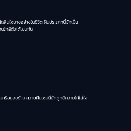
ดสินใจบางอย่างในชีวิต ฝันประเภทนี้มักเป็น
ใกล้ตัวได้เช่นกัน
ืมหรือมองข้าม ความฝันเช่นนี้มักถูกตีความให้ใส่ใจ