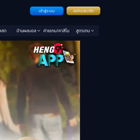
เข้าสู่ระบบ
สมัครสมาชิก
ลสด
บ้านผลบอล
ค่ายเกม/คาสิโน
สูตรเกม