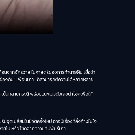
ย
าณเตือนจากจักรวาล ในศาสตร์ของการทำนายฝัน เชื่อว่า
วข้องกับ “เพื่อนเก่า” ก็สามารถตีความได้หลากหลาย
าออกเป็นหลายกรณี พร้อมแนะแนวตัวเลขนำโชคเพื่อให้
ปลี่ยนในชีวิตครั้งใหม่ อาจมีเรื่องที่คั่งค้างในใจ
างหายไป หรือโชคจากความสัมพันธ์เก่า