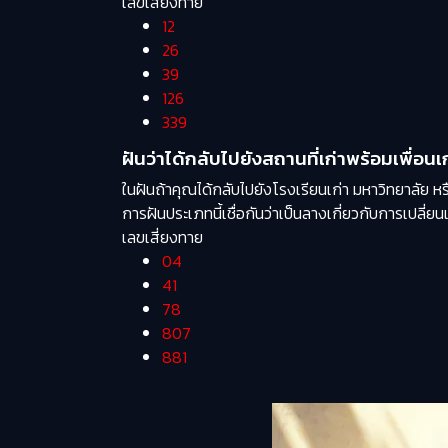
เลขเสี่ยงทาย
12
26
39
126
339
ฝันว่าได้กลับไปยังสถานที่เก่าพร้อมเพื่อนเก
ในฝันถ้าคุณได้กลับไปยังโรงเรียนเก่า มหาวิทยาลัย
การฝันประเภทนี้เชื่อกันว่าเป็นลางเกี่ยวกับการเปลี่ย
เลขเสี่ยงทาย
04
41
78
807
881