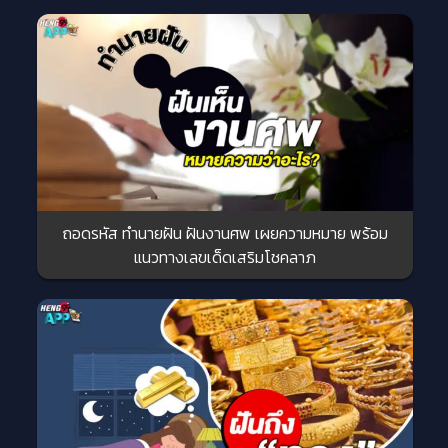
ถอดรหัส ทำนายฝัน ฝันงานศพ เผยความหมาย พร้อม
แนวทางเลขเด็ดเสริมโชคลาภ