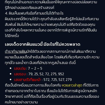
ที่คุณไม่กล้าบอกเขา ความฝันนี้บอกให้คุณหาทางปลดปล่อยความ
รู้สึกอย่างปลอดภัยและสร้างสรรค์
4. ฝันเห็นแฟนกับมือที่สามแต่ไม่ได้ทำอะไร
ฝันประเภทนี้ตีความได้ว่า คุณกำลังสงสัยหรือรู้สึกไม่แน่ใจกับความ
สัมพันธ์ ฝันไม่ได้หมายความว่าแฟนคุณไม่ดี แต่คือจิตใจของคุณ
เองที่กำลังโหยหาความมั่นคง อยากได้การพิสูจน์ความรักที่ยืนยัน
ได้อีกครั้ง
เลขเด็ดจากฝันแนวนี้ มีอะไรที่ไม่ควรพลาด
ตำราทำนายฝัน
มักใช้ตัวเลขจากสถานการณ์ภายในฝันมาตีความ
หมายเป็นเลขเด็ดสำหรับเสี่ยงโชค โดยฝันที่เกี่ยวกับความรัก ความ
ทุกข์ใจ และน้ำตา มีเลขที่มักปรากฏสม่ำเสมอ ดังนี้:
เลขเด่น
: 7 – 2 – 5
เลขรอง
: 79, 25, 52, 72, 275, 952
เลขสามตัวที่แนะนำ
: 572, 725, 527, 279
ถือเป็นอีกหนึ่งแนวทางการเสี่ยงโชคกับ
หวยลาวล่าสุด
ที่ได้รับการ
ถ่ายทอดมาจากตำราโบราณ ซึ่งแม้จะไม่ได้รับการพิสูจน์ตามหลัก
วิทยาศาสตร์ แต่ก็ถือเป็นเรื่องที่อยู่ร่วมกับวัฒนธรรมความเชื่อของ
คนไทยมาอย่างยาวนาน