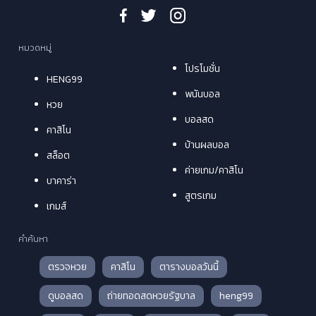
หมวดหมู่
โปรโมชั่น
HENG99
พนันบอล
หวย
บอลสด
คาสิโน
บ้านผลบอล
สล็อต
ค่ายเกม/คาสิโน
บาคาร่า
สูตรเกม
เกมส์
คำค้นหา
ตรวจหวย
คาสิโน
ตารางบอลวันนี้
ดูบอลสด
ถ่ายทอดสดหวยรัฐบาล
heng99