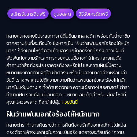
สมัครรับเครดิตฟรี
ดูบอลสด
วิธีรับเครดิตฟรี
หลายคนคงเคยมีประสบการณ์ตื่นขึ้นมากลางดึก พร้อมกับน้ำตาซึม
จากความฝันที่สะเทือนใจ ยิ่งหากเป็น
“ฝันว่าแฟนนอกใจร้องไห้หนัก
มาก”
ก็ยิ่งชวนให้รู้สึกสะเทือนอารมณ์ทุกครั้งที่นึกถึง ความฝันที่
พัวพันกับความรักและการทรยศแบบนี้อาจทำให้ใครหลายคนตั้ง
คำถามว่าสื่อถึงอะไร เราควรกังวลหรือไม่ และความฝันนี้มีความ
หมายแฝงทางด้านจิตใจ ชีวิตจริง หรือเป็นลางบางอย่างหรือเปล่า
วันนี้ เราจะพาคุณไปตีความความฝันว่าแฟนนอกใจและร้องไห้หนัก
มากในแง่มุมต่าง ๆ ทั้งด้านจิตวิทยา ความเชื่อทางไสยศาสตร์ ตำรา
ทำนายฝัน รวมถึงแน่นอนที่สุด – หมายเลขเด็ดสำหรับเสี่ยงโชคที่
คุณไม่ควรพลาด ที่จะนำไปลุ้น
หวยวันนี้
ฝันว่าแฟนนอกใจร้องไห้หนักมาก
หลายตำราทำนายฝันระบุว่า การฝันถึงคนรักที่นอกใจมักไม่ได้แปล
ตรงตัวว่าเค้าจะนอกใจในความเป็นจริง แต่อาจสะท้อนถึง “ความ