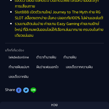
เปิดตัว เลขนำโชคประจำวันเกิด2568 เสริมความมั่นใจทุก
การเสี่ยงทาย
Slot888 เปิดตัวเกมใหม่ Journey to The Myth ค่าย RG
SLOT สล็อตแตกง่าย มั่นคง ปลอดภัย100% ไม่ผ่านเอเย่นต์!
รวมเกมฮิตเล่นง่าย ค่ายเกม Eazy Gaming ค่ายเกมยักษ์
ใหญ่ ที่มีเกมพนันออนไลน์ให้เลือกเล่นมากมาย ครบจบในค่าย
เดียวแน่นอน
แท็กที่เกี่ยวข้อง
lekdedonline
ตำราทำนายฝัน
ทำนายฝัน
ทำนายฝันแม่นๆ
ฝันว่าแฟนนอกใจ
เลขเด็ดจากความฝัน
เลขเด็ดจากฝัน
Share
หวย