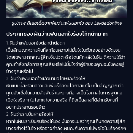
รูปภาพ ตีเลขเด็ดจากฝันว่าแฟนนอกใจ ของ Lekdedonline
ประเภทของ ฝันว่าแฟนนอกใจร้องไห้หนักมาก
1. ฝันว่าแฟนนอกใจต่อหน้าต่อตา
เป็นลักษณะความฝันที่สะท้อนความไม่มั่นใจในตัวเองอย่างชัดเจน
โดยเฉพาะหากคุณรู้สึกเจ็บปวดหรือโดนหักหลังในฝัน ตีความได้ว่า
คุณกำลังกลัวการสูญเสียหรือไม่มั่นใจว่าคู่รักของคุณจะยังคงอยู่
ข้างคุณหรือไม่
2. ฝันว่าแฟนนอกใจแล้วมาขอโทษและร้องไห้
ฝันแบบนี้สะท้อนความสัมพันธ์ที่ยังมีโอกาสแก้ไข เป็นสัญญาณว่า
คุณยังเชื่อในความสัมพันธ์ และบางทีอาจเป็นโอกาสในการพูดคุย
เปิดใจจริง ๆ ในโลกแห่งความจริง ก็ถือเป็นลางที่ดีสำหรับคนที่
อยากประสานรอยร้าว
3. ฝันว่าเราเป็นฝ่ายร้องไห้
หากในฝันเราเป็นคนร้องไห้เอง นั่นอาจแปลว่าคุณเก็บกดความรู้สึก
บางอย่างไว้ในใจ หรืออาจกำลังเผชิญกับความไม่พอใจในเรื่องรักๆ