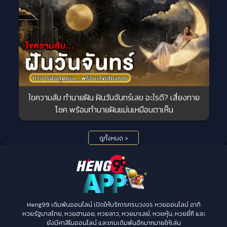
ไขความลับ ทำนายฝัน ฝันวันจันทร์เลข อะไรดี? เสี่ยงทาย
โชค พร้อมทำนายฝันแม่นเหมือนตาเห็น
ดูทั้งหมด >
Heng99 เดิมพันออนไลน์ เปิดให้บริการครบวงจร หวยออนไลน์ อาทิ
หวยรัฐบาลไทย, หวยฮานอย, หวยลาว, หวยมาเลย์, หวยหุ้น, หวยยี่กี และ
ยังมีคาสิโนออนไลน์ และเกมเดิมพันอีกมากมายให้เล่น