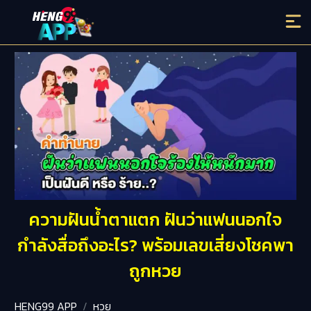
ความฝันน้ำตาแตก ฝันว่าแฟนนอกใจ
กำลังสื่อถึงอะไร? พร้อมเลขเสี่ยงโชคพา
ถูกหวย
HENG99 APP
หวย