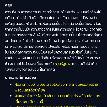
สรุป
ความฝันกับการตีความที่มากกว่าอารมณ์ “ฝันว่าแฟนนอกใจร้องไห้
หนักมาก” ไม่จำเป็นต้องตีความไปในทางร้ายเสมอไป ไม่ใช่ลางว่า
แฟนคุณจะนอกใจในโลกแห่งความเป็นจริง แต่อาจเป็นเสียงสะท้อน
จากความไม่มั่นใจ ความต้องการยืนยันความรัก หรือความหวาดกลัว
ในอนาคตของความสัมพันธ์ การฝันในลักษณะนี้เป็นโอกาสที่ดีที่คุณ
จะได้ทบทวนจิตใจตัวเอง ถามตัวเองว่าคุณต้องการอะไรจากความ
รัก หรือคุณได้ทำอะไรตกหล่นไปหรือไม่ พร้อมกันนี้คุณยังสามารถ
ใช้เลขเด็ดจากความฝันนี้ไปเสี่ยงโชคติดปลายนวมไว้ก็ไม่เสียหาย
หากใครเพิ่งฝันแบบนี้มาเมื่อคืน หรือพออ่านแล้วให้นึกขึ้นได้ อย่ารอ
ช้า จดเลขไว้แล้วลองเสี่ยงโชคกับ
หวยรัฐบาล
ในงวดถัดไป เผื่อ
โชคจะเข้าข้างคุณในวันที่ไม่คาดคิด
บทความที่เกี่ยวข้อง
ฝันว่าน้ำท่วมบ้าน ขอตัวเลขไว้เสี่ยงทาย ลางดีหรือลางร้าย
พร้อมเลขเด็ดนำโชค
ฝันแปลกไหม?? ฝันเห็นจับหอยหมายถึงอะไร พร้อมส่องเลข
เสี่ยงโชคเด็ดงวดนี้