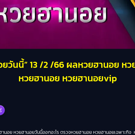
วันนี้” 13 /2 /66 ผลหวยฮานอย หวย
หวยฮานอย หวยฮานอยvip
รี
ลหวยฮานอย หวยฮานอยวันนี้ออกอะไร ตรวจหวยฮานอย หวยฮานอยเฉพาะกิ