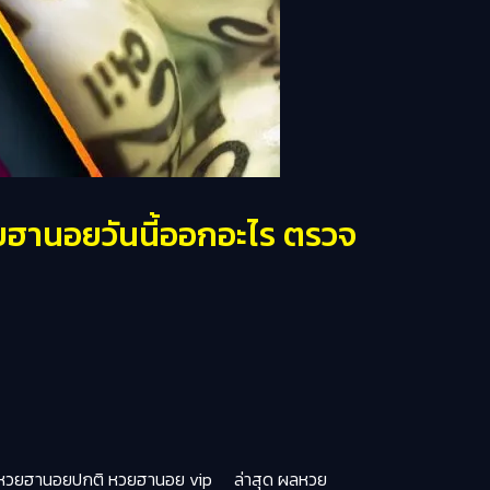
ฮานอยวันนี้ออกอะไร ตรวจ
จ หวยฮานอยปกติ หวยฮานอย vip ล่าสุด ผลหวย