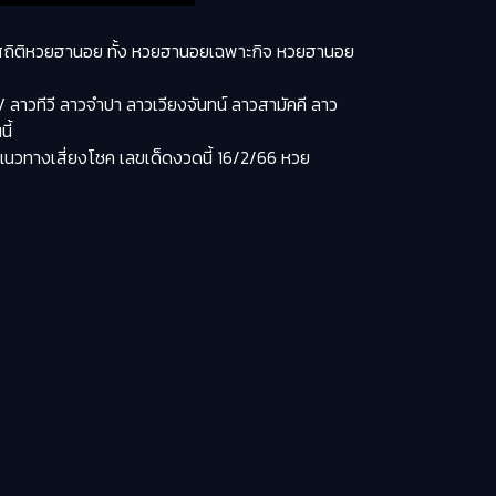
 สถิติหวยฮานอย ทั้ง หวยฮานอยเฉพาะกิจ หวยฮานอย
าวทีวี ลาวจำปา ลาวเวียงจันทน์ ลาวสามัคคี ลาว
ี้
นวทางเสี่ยงโชค เลขเด็ดงวดนี้ 16/2/66 หวย