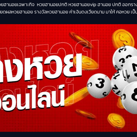
วยฮานอยเฉพาะกิจ หวยฮานอยปกติ หวยฮานอยvip ฮานอย ปกติ ออกราง
ะเอียดผลหวยฮานอย รางวัลหวยฮานอย ค่าเงินดงเวียดนาม มาให้ คอหวย เป็