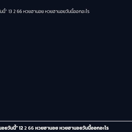
นี้” 13
2 66
หวยฮานอย หวยฮานอยวันนี้ออกอะไร
ยวันนี้” 12
2 66
หวยฮานอย หวยฮานอยวันนี้ออกอะไร