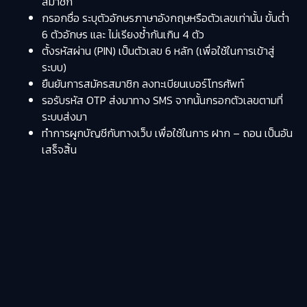
สมาชิก
กรอกชื่อ ระบุตัวอักษรภาษาอังกฤษหรือตัวเลขเท่านั้น ขั้นต่ำ
6 ตัวอักษร และ ไม่เรียงซ้ำกันเกิน 4 ตัว
ตั้งรหัสผ่าน (PIN) เป็นตัวเลข 6 หลัก (เพื่อใช้ในการเข้าสู่
ระบบ)
ยืนยันการสมัครสมาชิก ลงทะเบียนเบอร์โทรศัพท์
รอรับรหัส OTP ส่งมาทาง SMS จากนั้นกรอกตัวเลขตามที่
ระบบส่งมา
ทำการผูกบัญชีกับทางเว็บ เพื่อใช้ในการ ฝาก – ถอน เป็นอัน
เสร็จสิ้น