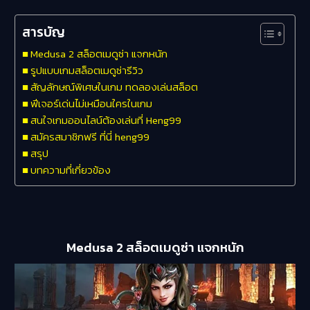
สารบัญ
Medusa 2 สล็อตเมดูซ่า แจกหนัก
รูปแบบเกมสล็อตเมดูซ่ารีวิว
สัญลักษณ์พิเศษในเกม ทดลองเล่นสล็อต
ฟีเจอร์เด่นไม่เหมือนใครในเกม
สนใจเกมออนไลน์ต้องเล่นที่ Heng99
สมัครสมาชิกฟรี ที่นี่ heng99
สรุป
บทความที่เกี่ยวข้อง
Medusa 2 สล็อตเมดูซ่า แจกหนัก