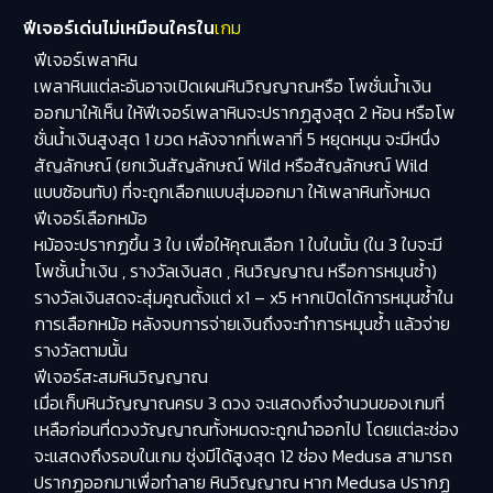
ฟีเจอร์เด่นไม่เหมือนใครใน
เกม
ฟีเจอร์เพลาหิน
เพลาหินแต่ละอันอาจเปิดเผนหินวิญญาณหรือ โพชั่นน้ำเงิน
ออกมาให้เห็น ให้ฟีเจอร์เพลาหินจะปรากฏสูงสุด 2 ห้อน หรือโพ
ชั่นน้ำเงินสูงสุด 1 ขวด หลังจากที่เพลาที่ 5 หยุดหมุน จะมีหนึ่ง
สัญลักษณ์ (ยกเว้นสัญลักษณ์ Wild หรือสัญลักษณ์ Wild
แบบซ้อนทับ) ที่จะถูกเลือกแบบสุ่มออกมา ให้เพลาหินทั้งหมด
ฟีเจอร์เลือกหม้อ
หม้อจะปรากฏขึ้น 3 ใบ เพื่อให้คุณเลือก 1 ใบในนั้น (ใน 3 ใบจะมี
โพชั้นน้ำเงิน , รางวัลเงินสด , หินวิญญาณ หรือการหมุนซ้ำ)
รางวัลเงินสดจะสุ่มคูณตั้งแต่ x1 – x5 หากเปิดได้การหมุนซ้ำใน
การเลือกหม้อ หลังจบการจ่ายเงินถึงจะทำการหมุนซ้ำ แล้วจ่าย
รางวัลตามนั้น
ฟีเจอร์สะสมหินวิญญาณ
เมื่อเก็บหินวัญญาณครบ 3 ดวง จะแสดงถึงจำนวนของเกมที่
เหลือก่อนที่ดวงวัญญาณทั้งหมดจะถูกนำออกไป โดยแต่ละช่อง
จะแสดงถึงรอบในเกม ซุ่งมีได้สูงสุด 12 ช่อง Medusa สามารถ
ปรากฏออกมาเพื่อทำลาย หินวิญญาณ หาก Medusa ปรากฏ