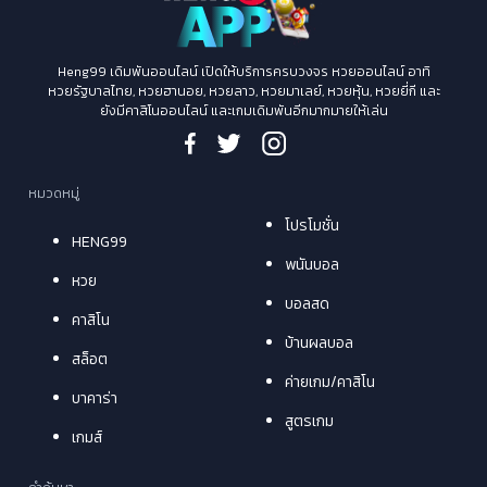
Heng99 เดิมพันออนไลน์ เปิดให้บริการครบวงจร หวยออนไลน์ อาทิ
หวยรัฐบาลไทย, หวยฮานอย, หวยลาว, หวยมาเลย์, หวยหุ้น, หวยยี่กี และ
ยังมีคาสิโนออนไลน์ และเกมเดิมพันอีกมากมายให้เล่น
หมวดหมู่
โปรโมชั่น
HENG99
พนันบอล
หวย
บอลสด
คาสิโน
บ้านผลบอล
สล็อต
ค่ายเกม/คาสิโน
บาคาร่า
สูตรเกม
เกมส์