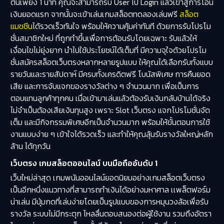
ต้นเพียง 1 นาที คุณจะสามารถรับ User ไป Login แล้วเข้าสู่การโอน
เงินยอดแรก จากนั้นจะเข้าเล่นเกมสล็อตทดลองเล่นฟรี
สล็อต
แมชชีน
ได้รวดเร็วทันใจ พร้อมให้ความคุ้มค่าทันที ด้วยการรับโปรโม
ชั่นสมาชิกใหม่ ที่ถูกทำขึ้นเพื่อการต้อนรับโดยเฉพาะ รับแล้วให้
เงื่อนไขไม่ยุ่งยาก นำไปใช้ประโยชน์ได้เต็มที่ มีความจุใจด้วยโปรโม
ชั่นสมัครสล็อตเว็บตรงหลากหลายรูปแบบ ให้คุณได้เลือกรับทั้งแบบ
รายวันและรายสัปดาห์ มีครบทั้งเครดิตฟรี โบนัสพิเศษ การคืนยอด
เสีย และการจับแจกของรางวัลต่าง ๆ จำนวนมาก เพื่อเป็นการ
ตอบแทนลูกค้าทุกคน เมื่อเข้ามาเล่นแล้วต้องรับเงินกลับบ้านได้จริง
ไม่จำเป็นต้องเสียเงินทุนสูง เพราะ Slot เว็บตรง แจกโปรโมชั่นจัด
เต็ม และมีกิจกรรมพิเศษอีกเป็นจำนวนมาก พร้อมให้ขั้นตอนการใช้
งานแบบง่าย ๆ เข้าใจได้รวดเร็ว และทำให้คุณลุ้นรับรางวัลใหญ่หลัก
ล้าน ได้ทุกวัน
เว็บตรง เกมสล็อตออนไลน์ บนมือถืออันดับ 1
เว็บใหม่ล่าสุด เกมพนันออนไลน์ยอดนิยมอย่างเกมสล็อตเว็บตรง
เป็นอีกหนึ่งแนวทางที่สามารถทำเงินได้อย่างมหาศาล เเพล็ตฟอร์ม
น่าเล่น มีปุ่มกดที่เล่นง่ายโดยเป็นรูปแบบของการหมุนวงล้อเพื่อรับ
รางวัล ระบบไม่มีกระตุก ไหลลื่นตอบสนองต่อผู้ใช้งาน รวมถึงอัตรา