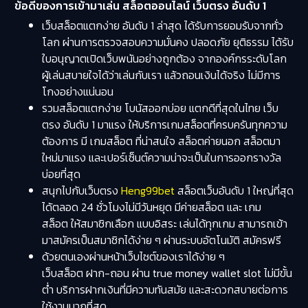
ข้อดีของการเข้ามาเล่น สล็อตออนไลน์ เว็บตรง อันดับ 1
เว็บสล็อตแตกง่าย อันดับ 1 ล่าสุด ได้รับการยอมรับจากทั่ว
โลก ผ่านการตรวจสอบความมั่นคง ปลอดภัย ยุติธรรม ได้รับ
ใบอนุญาตเปิดเว็บพนันอย่างถูกต้อง จากองค์กรระดับโลก
ผู้เล่นสบายใจได้ว่าเล่นกับเรา แล้วถอนเงินได้จริง ไม่มีการ
โกงอย่างแน่นอน
รวมสล็อตแตกง่าย โบนัสออกบ่อย แตกดีที่สุดในไทย เว็บ
ตรง อันดับ 1 มาแรง ให้บริการเกมสล็อตที่ครบครันทุกความ
ต้องการ มี เกมสล็อต ที่น่าสนใจ สล็อตค่ายนอก สล็อตมา
ใหม่มาแรง และเปอร์เซ็นต์ความน่าจะเป็นในการออกรางวัล
บ่อยที่สุด
สนุกไปกับเว็บตรง
Heng99bet
สล็อตเว็บอันดับ 1 ใหญ่ที่สุด
ได้ตลอด 24 ชั่วโมงไม่มีวันหยุด มีค่ายสล็อต และ เกม
สล็อต ให้สมาชิกเลือก แบบอิสระ เล่นได้ทุกเกม สามารถเข้า
มาสมัครเป็นสมาชิกได้ง่าย ๆ ผ่านระบบอัตโนมัติ สมัครฟรี
ด้วยตนเองผ่านหน้าเว็บไซต์ของเราได้ง่าย ๆ
เว็บสล็อต ฝาก-ถอน ผ่าน true money wallet slot ไม่มีขั้น
ต่ำ บริการฝากเงินที่มีความทันสมัย และสะดวกสบายต่อการ
ใช้งานมากที่สุด