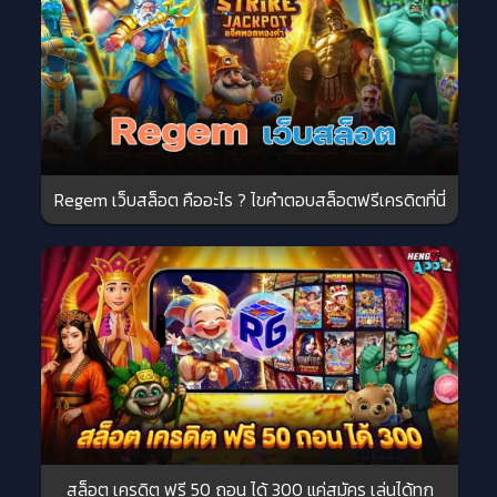
Regem เว็บสล็อต คืออะไร ? ไขคำตอบสล็อตฟรีเครดิตที่นี่
สล็อต เครดิต ฟรี 50 ถอน ได้ 300 แค่สมัคร เล่นได้ทุก