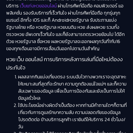
บริการ
เว็บแท่งหวยออนไลน์
ผ่านโทรศัพท์มือถือ คอมพิวเตอร์ แอ
พลิเคชั่น รองรับบริการที่เร็วทันใจ ผ่านโทรศัพท์มือถือ ทุกรุ่นทุก
แบรนด์ อีกทั้ง iOS และก็ Androidหวยรัฐบาล รับประทานแบ่ง
รัฐบาลไทย หรือ หวยรัฐบาล หวยบนดิน หวย ส่งผลหวย รวมทั้ง
ตรวจหวย อัพเดทเร็วทันใจ และก็ยังสามารถตรวหวยย้อนไป ได้อีก
ด้วย หวยรัฐบาล ซื้อหวย ผลหวยรัฐบาลจะออกผลทุกวันที่1กับ16
ของทุกเดือนอาจมีการเลื่อนวันออกไปตามวันสำคัญ
หวย เว็บ ออนไลน์ การบริการหลังการเล่นที่มือใหม่ต้องง
ประทับใจ
ผลสลากกินแบ่งเที่ยงตรง ระบบฉับไวทางพวกเราจะอุตสาหะ
ให้เหมาะสมที่สุดที่จะรักษา ความถูกต้องแน่ใจแน่ๆ และก็ความ
ลับเฉพาะของข้อมูล เพื่อเป็นการป้องกันและยังเป็นการไม่ให้
ข้อมูลรั่วไหล
ใช้ประโยชน์อย่างผิดจำเป็นต้อง หากท่านมีคำถามใดๆก็ตามที่
เกี่ยวกับการดูแลรักษาความลับ ความปลอดภัยของข้อมูล
โปรดติดต่อ ข้างบริการลูกค้า เรายินดีให้บริการ 24 ชั่วโมง/
วัน