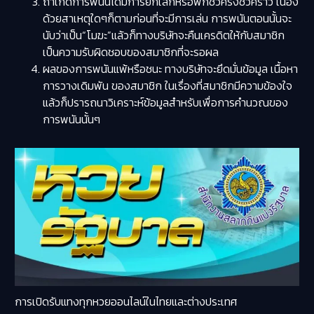
ถ้าเกิดการพนันได้มีการยกเลิกหรือพักชั่วครั้งชั่วคราว เนื่อง
ด้วยสาเหตุใดๆก็ตามก่อนที่จะมีการเล่น การพนันตอนนั้นจะ
นับว่าเป็น“โมฆะ”แล้วก็ทางบริษัทจะคืนเครดิตให้กับสมาชิก
เป็นความรับผิดชอบของสมาชิกที่จะรอผล
ผลของการพนันแพ้หรือชนะ ทางบริษัทจะยึดมั่นข้อมูล เนื้อหา
การวางเดิมพัน ของสมาชิก ในเรื่องที่สมาชิกมีความข้องใจ
แล้วก็ปรารถนาวิเคราะห์ข้อมูลสำหรับเพื่อการคำนวณของ
การพนันนั้นๆ
การเปิดรับแทงทุกหวยออนไลน์ในไทยและต่างประเทศ