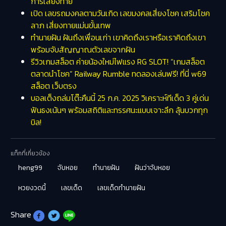
การเสี่ยงทาย
เปิด เลขรถมงคลตามวันเกิด เลขมงคลเสี่ยงโชค เสริมโชค
ลาภ เสี่ยงทายแม่นขั้นเทพ
ทำนายฝัน ฝันถึงเพื่อนเก่า เขาคิดถึงเราหรือเราคิดถึงเขา
พร้อมจับสัญญาณตัวเลขจากฝัน
รีวิวเกมสล็อต ค่ายน้องใหม่ไฟแรง RG SLOT! “เกมสล็อต
ตลาดนำโชค” Railway Rumble ทดลองเล่นฟรี! ที่นี่ w69
สล็อต เว็บตรง
บอลเต็งถล่มโต๊ะคืนนี้ 25 ก.ค. 2025 วิเคราะห์ทีเด็ด 3 คู่เด่น
ฟันธงเน้นๆ พร้อมสถิติและทรรศนะแบบเจาะลึก ลุ้นบวกทุก
บิล!
แท็กที่เกี่ยวข้อง
heng99
จับหอย
ทำนายฝัน
ฝันว่าจับหอย
หวยงวดนี้
เลขเด็ด
เลขเด็ดทำนายฝัน
Share