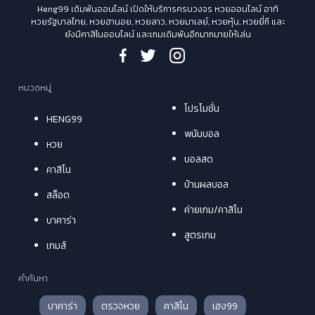
Heng99 เดิมพันออนไลน์ เปิดให้บริการครบวงจร หวยออนไลน์ อาทิ
หวยรัฐบาลไทย, หวยฮานอย, หวยลาว, หวยมาเลย์, หวยหุ้น, หวยยี่กี และ
ยังมีคาสิโนออนไลน์ และเกมเดิมพันอีกมากมายให้เล่น
หมวดหมู่
โปรโมชั่น
HENG99
พนันบอล
หวย
บอลสด
คาสิโน
บ้านผลบอล
สล็อต
ค่ายเกม/คาสิโน
บาคาร่า
สูตรเกม
เกมส์
คำค้นหา
บาคาร่า
ตรวจหวย
คาสิโน
เฮง99