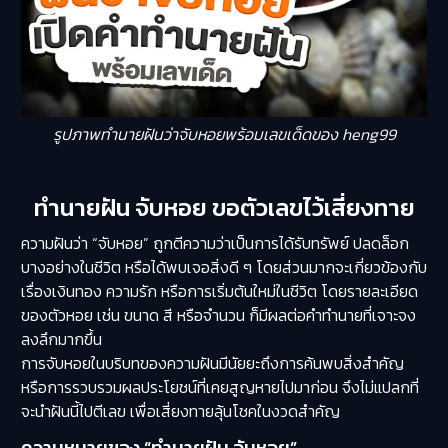
รูปภาพทำนายฝันว่าจับหอยพร้อมเลขเด็ดของ heng99
ทำนายฝัน จับหอย ขอตัวเลขไว้เสี่ยงทาย
ความฝันว่า “จับหอย” ถูกตีความว่าเป็นการได้รับทรัพย์ ปลดล็อก
บางอย่างในชีวิต หรือได้พบเจอสิ่งดี ๆ โดยส่วนมากจะเกี่ยวข้องกับ
เรื่องเงินทอง ความรัก หรือการเริ่มต้นใหม่ในชีวิต โดยรายละเอียด
ของตัวหอย เช่น ขนาด สี หรือจำนวน ก็มีผลต่อคำทำนายที่เจาะจง
ลงลึกมากขึ้น
การจับหอยในบริบทของความฝันมีนัยยะถึงการค้นพบสิ่งสำคัญ
หรือการรวบรวมผลประโยชน์ที่เคยสูญหายไปมาก่อน จึงไม่แปลกที่
จะนำฝันนี้ไปตีเลข เพื่อเสี่ยงทายลุ้นโชคในงวดสำคัญ
ความหมายของ “ทำนายฝัน จับหอย”