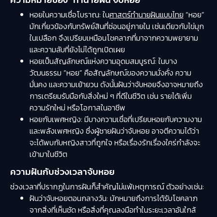
หอยในความเชื่อโบราณ: ใน
ศาสตร์ทำนายฝันแบบไทย
“หอย”
มักเกี่ยวข้องกับทรัพย์สินที่ซ่อนอยู่ภายใน เช่นเดียวกับไข่มุก
ในเปลือก จึงเปรียบเหมือนโชคลาภที่มาจากความพยายาม
และความลับที่ยังไม่ได้ถูกเปิดเผย
หอยเป็นสัญลักษณ์แห่งความอุดมสมบูรณ์: ในบาง
วัฒนธรรม “หอย” คือสัญลักษณ์ของความมั่งคั่ง ความ
มั่นคง และความเย้ายวน ดังนั้นฝันว่าจับหอยจึงอาจหมายถึง
การเตรียมรับมือกับสิ่งใหม่ ๆ ที่ดีในชีวิต เช่น รายได้เพิ่ม
ความรักใหม่ หรือโอกาสในอาชีพ
หอยกับเพศหญิง: มีบางความเชื่อที่เปรียบหอยกับความงาม
และพลังเพศหญิง ซึ่งผู้ชายฝันว่าจับหอย อาจตีความได้ว่า
จะได้พบกับหญิงสาวที่ถูกใจ หรือเรื่องรักเรื่องใคร่กำลังจะ
เข้ามาในชีวิต
ความฝันกับช่วงเวลาจับหอย
ช่วงเวลาที่ปรากฏในการฝันก็สำคัญไม่แพ้เหตุการณ์ ตัวอย่างเช่น:
ฝันว่าจับหอยตอนกลางวัน: มักหมายถึงการได้รับโชคลาภ
จากสิ่งที่เห็นชัด หรือสิ่งที่คุณลงมือทำในระยะเวลาอันใกล้