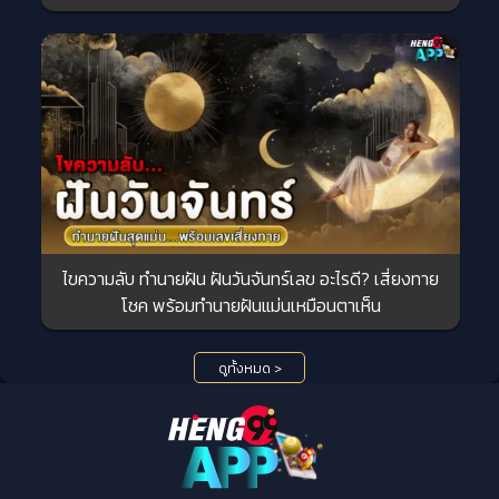
ไขความลับ ทำนายฝัน ฝันวันจันทร์เลข อะไรดี? เสี่ยงทาย
โชค พร้อมทำนายฝันแม่นเหมือนตาเห็น
ดูทั้งหมด >