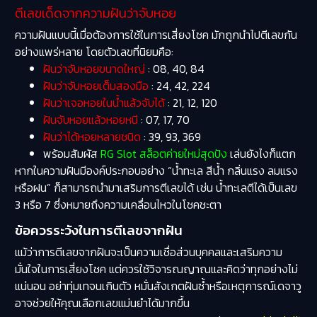
ตีเลขเด็ดจากความฝันว่าจับหอย
ความฝันแบบนี้เมื่อต้องการใช้ในการเสี่ยงโชค มักถูกนำไปตีเลขกัน
อย่างแพร่หลาย โดยตัวเลขที่นิยมคือ:
ฝันว่าจับหอยขนาดใหญ่
: 08, 40, 84
ฝันว่าจับหอยเต็มสองมือ
: 24, 42, 224
ฝันว่าเจอหอยในน้ำแล้วจับได้
: 21, 12, 120
ฝันจับหอยแล้วหอยหนี
: 07, 17, 70
ฝันว่าได้หอยหลายชนิด
: 39, 93, 369
พร้อมสัมผัส
RG Slot สล็อตค่ายใหม่สุดปัง
เล่นยังไงก็แตก
หากในความฝันมีองค์ประกอบอย่าง “น้ำทะเล สีน้ำ กลิ่นแรง ลมแรง
หรือฝน” ก็สามารถนำมาเสริมการตีเลขได้ เช่น น้ำทะเลตีได้เป็นเลข
3 หรือ 7 ซึ่งหมายถึงความเคลื่อนไหวในโชคชะตา
ข้อควรระวังในการตีเลขจากฝัน
แม้ว่าการตีเลขจากฝันจะเป็นความเชื่อส่วนบุคคลและเสริมความ
มั่นใจในการเสี่ยงโชค แต่ควรใช้วิจารณญาณและคิดว่าทุกอย่างไม่
แน่นอน อย่าทุ่มเทจนเกินตัว หมั่นสังเกตฝันซ้ำหรือเหตุการณ์เดจาวู
อาจช่วยให้คุณเลือกเลขแม่นยำได้มากขึ้น