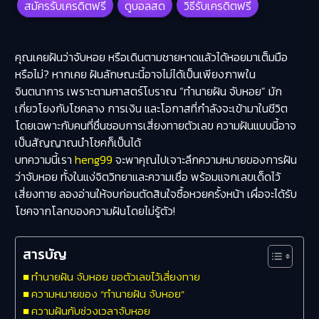
สมัครรับเครดิตฟรี
ดูบอลสด
วิธีรับเครดิตฟรี
คุณเคยฝันว่าจับหอย หรือเดินตามชายหาดแล้วได้หอยมาเต็มมือ
หรือไม่? หากเคย ฝันลักษณะนี้อาจไม่ได้เป็นเพียงภาพใน
จินตนาการ เพราะตามศาสตร์โบราณ
“ทำนายฝัน จับหอย”
มัก
เกี่ยวโยงกับโชคลาง การเงิน และโอกาสที่กำลังจะเข้ามาในชีวิต
โดยเฉพาะกับคนที่ชื่นชอบการเสี่ยงทายตัวเลข ความฝันแบบนี้อาจ
เป็นสัญญาณนำโชคก็เป็นได้
บทความนี้เรา
heng99
จะพาคุณไปเจาะลึกความหมายของการฝัน
ว่าจับหอย ทั้งในแง่จิตวิทยาและความเชื่อ พร้อมแจกเลขเด็ดไว้
เสี่ยงทาย ลองอ่านให้จบก่อนตัดสินใจซื้อหวยครั้งหน้า เผื่อจะได้รับ
โชคจากโลกของความฝันโดยไม่รู้ตัว!
สารบัญ
ทำนายฝัน จับหอย ขอตัวเลขไว้เสี่ยงทาย
ความหมายของ “ทำนายฝัน จับหอย”
ความฝันกับช่วงเวลาจับหอย