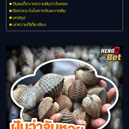
ตีเลขเด็ดจากความฝันว่าจับหอย
ข้อควรระวังในการตีเลขจากฝัน
บทสรุป
บทความที่เกี่ยวข้อง