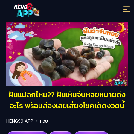
ฝันแปลกไหม?? ฝันเห็นจับหอยหมายถึง
อะไร พร้อมส่องเลขเสี่ยงโชคเด็ดงวดนี้
HENG99 APP
หวย