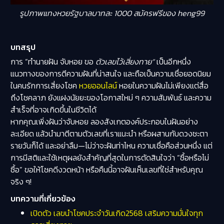
รูปภาพแทงหวยรัฐบาลบาทละ 1000 สมัครฟรีของ heng99
บทสรุป
การ “ทำนายฝัน จับหอย ขอ
ตัวเลขไว้เสี่ยงทาย”
เป็นอีกหนึ่ง
แนวทางของการตีความฝันที่น่าสนใจ และถือเป็นความเชื่อยอดนิยม
ในคนรักการเสี่ยงโชค
หวยออนไลน์
หอยในความฝันไม่เพียงแต่สื่อ
ถึงโชคลาภ ยังแฝงนัยยะของโอกาสใหม่ ๆ ความสัมพันธ์ และความ
สำเร็จที่อาจเกิดขึ้นในชีวิตได้
หากคุณเพิ่งฝันว่าจับหอย ลองสังเกตองค์ประกอบในฝันอย่าง
ละเอียด แล้วนำมาตีตามตัวเลขที่เราแนะนำ หรือผสานกับดวงชะตา
รายวันก็ได้ และอย่าลืม—ไม่ว่าจะฝันท่าไหน ความเชื่อคือส่วนหนึ่ง แต่
การมีสติและใช้เหตุผลยังสำคัญที่สุดในการตัดสินใจว่า “ซื้อหรือไม่
ซื้อ” ขอให้โชคดีงวดหน้า หรือคืนนี้อาจฝันเห็นเลขที่ใช่สำหรับคุณ
จริง ๆ!
บทความที่เกี่ยวข้อง
เปิดตัว เลขนำโชคประจำวันเกิด2568 เสริมความมั่นใจทุก