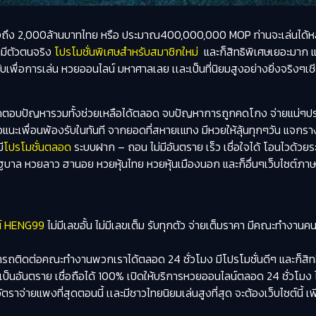
สูงถึง 2,000ล้านบาทไทย หรือ ประมาณ400,000,000 MOP ท่านจะเล่นได้หลั
รามีตัวตนจริง
โปรโมชั่นพิเศษสำหรับสมาชิกใหม่
และก็สิทธิพิเศษเยอะมาก แจ
รับเพื่อการเล่น หวยออนไลน์ มหาศาลเลย เเละเป็นที่นิยมสูงอย่างยิ่งจริงๆเช
อบปัญหารวมทั้งช่วยเหลือได้ตลอด จบปัญหาการถูกคดโกง จ่ายแน่ๆปร
นะเพื่อนพ้องรับในทันที จากยอดที่สหายเแทง มีหวยให้ลุ้นทุกๆวัน แจก
ี
โปรโมชั่นตลอด
ระบบฝาก – ถอน ไม่มีอันตราย เร็ว เชื่อใจได้ โอนไวด้วยร
ฐบาล หวยลาว ฮานอย หวยหุ้นไทย หวยหุ้นเมืองนอก และก็อื่นๆเว็บไซต์ภาษาไทย 
์ HENG99
ไม่มีเลขอั้น ไม่มีเลขเต็ม รับทุกตัว จ่ายเต็มราคา มีคณะทำงานค
ารถติดต่อคณะทำงานพวกเราได้ตลอด 24 ชั่วโมง มีโปรโมชั่นดีๆ และก็สิ
่เป็นอันตราย เชื่อถือได้ 100% เปิดให้บริการหวยออนไลน์ตลอด 24 ชั่วโมง
ัตราจ่ายแพงที่สุดตอนนี้ เเละมีชาวไทยนิยมเล่นสูงที่สุด จะต้องเว็บไซต์นี้ เพีย