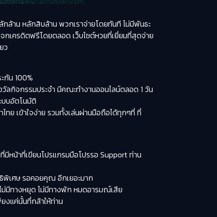
กล้าน หลักสิบล้าน พวกเราจ่ายโดยทันที ไม่มีพันธะ
กเครดิตฟรีโดยตลอด เว็บไซต์หวยที่เยี่ยมที่สุดจ่าย
ียว
ะกัน 100%
รางวัลกิจกรรมประจำ มีคณะทำงานออนไลน์ตลอด 1 วัน
ะบบอัตโนมัติ
เข้าใจง่าย รวมทั้งเล่นผ่านมือถือได้ทุกๆที่ ที่
นที่มีหน้าที่เขียนโปรแกรมมือโปรรอ Support ท่าน
ทธิพิเศษ รอคอยคุณ อีกเยอะมาก
 ไม่มีทางหยุด ไม่มีทางพัก หมดอารมณ์เสีย
งแค่นั้นที่กล้าให้ท่าน