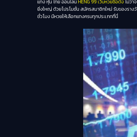
แทง หุ้น ไทย ออนไลน์
HENG 99 เว็บหวยชื่อดัง
ไม่ว่าจ
ยิ่งใหญ่ ด้วยโปรโมชั่น สมัครสมาชิกใหม่ รับของรางว
ชั่วโมง มีหวยให้เลือกแทงครบทุกประเภทที่นี่