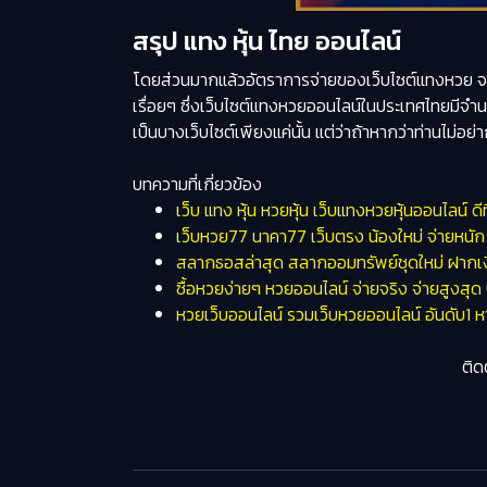
สรุป แทง หุ้น ไทย ออนไลน์
โดยส่วนมากแล้วอัตราการจ่ายของเว็บไซต์แทงหวย จ
เรื่อยๆ ซึ่งเว็บไซต์แทงหวยออนไลน์ในประเทศไทยมีจำ
เป็นบางเว็บไซต์เพียงแค่นั้น แต่ว่าถ้าหากว่าท่านไ
บทความที่เกี่ยวข้อง
เว็บ แทง หุ้น หวยหุ้น เว็บแทงหวยหุ้นออนไลน์
เว็บหวย77 นาคา77 เว็บตรง น้องใหม่ จ่ายหนัก
สลากธอสล่าสุด สลากออมทรัพย์ชุดใหม่ ฝากเง
ซื้อหวยง่ายๆ หวยออนไลน์ จ่ายจริง จ่ายสูง
หวยเว็บออนไลน์ รวมเว็บหวยออนไลน์ อันดับ1 หา
ติด