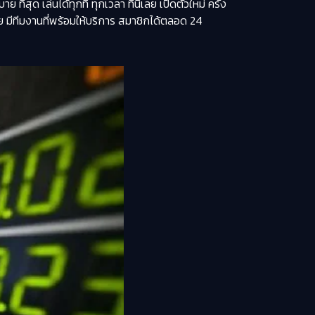
่สุด เล่นได้ทุกที่ ทุกเวลา ที่นี่เลย เปิดตัวใหม่ ครั้ง
ย มีทีมงานที่พร้อมให้บริการ สมาชิกได้ตลอด 24