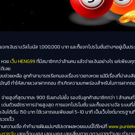
ด มีแจกเงินรางวัลโบนัส 1,000,000 บาท และก็แจกโปรโมชั่นต่างๆอยู่เป็นประจ
ง หวย
เว็บ HENG99
ที่มีสมาชิกกว่าล้านคน แล้วจ่ายเงินอย่างไร แค่เพียงคุณ
ได้เลย
เบียบช่วยเหลือ ลูกค้าสามารถเรียกมองเรื่องราวแทงหวย แม้มีเรื่องที่น่าส
ายบัญชี ทำให้สบายเวลาฝากถอน ถ้าเกิดความบกพร่องสำหรับในการฝากถอ
ด จ่ายสูงที่สุดบาทละ 900 รับแทงไม่ยั้ง รองรับลูกค้าสมาชิกกว่า 1 ล้านคน
9
เด่นด้วยอัตราการจ่ายสูงสุด การแจกโปรโมชั่น และก็ของรางวัล ระบบที่ล้
ได้เริ่ม 150 บาท ใช้เวลาถอนเพียงแค่ 5-10 นาที เป็นเว็บไซต์มาตรฐานที่
งรวดเร็ว
านความเชื่อ คำทำนายฝันแม่นๆอัปเดทผลหวยแบบนี้ได้ใหม่ที่
www.punlek
งรายวัน
เลขเด็ดมงคล เลขมงคล เลขเสี่ยงทาย ดูดวงจากตัวเลข ทำนายฝ