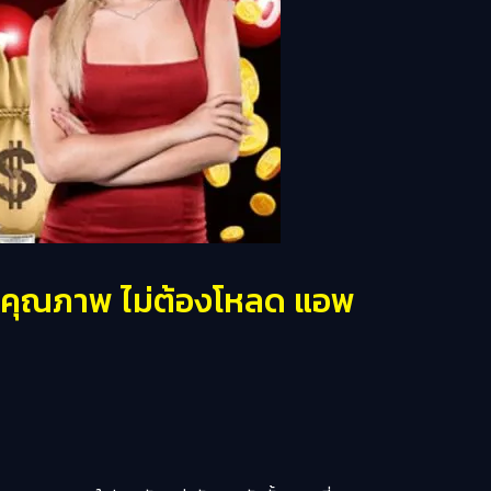
น์ มีคุณภาพ ไม่ต้องโหลด แอพ