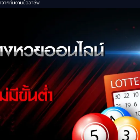
ญหาจากทีมงานมืออาชีพ