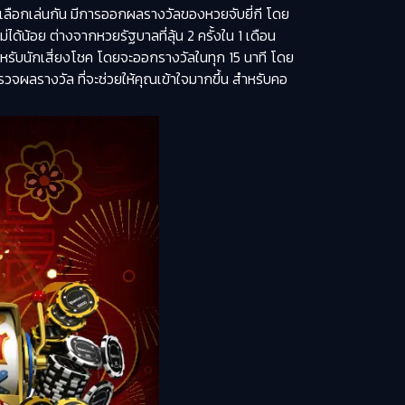
็บให้เลือกเล่นกัน มีการออกผลรางวัลของหวยจับยี่กี โดย
้น้อย ต่างจากหวยรัฐบาลที่ลุ้น 2 ครั้งใน 1 เดือน
สำหรับนักเสี่ยงโชค โดยจะออกรางวัลในทุก 15 นาที โดย
รวจผลรางวัล ที่จะช่วยให้คุณเข้าใจมากขึ้น สำหรับคอ