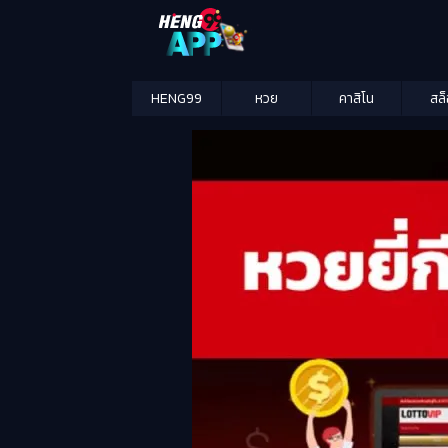
HENG99
หวย
คาสิโน
สล