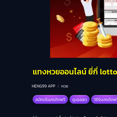
แทงหวยออนไลน์ ยี่กี่ lotto
HENG99 APP
หวย
สมัครรับเครดิตฟรี
ดูบอลสด
วิธีรับเครดิตฟ