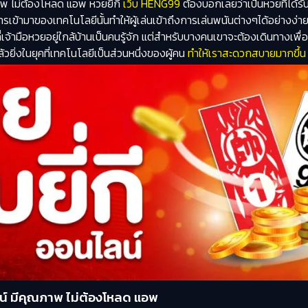
คุณภาพ ไม่ต้องโหลด แอพ หวยยี่กี
เว็บ HENG99
ต้องบอกเลยว่าเป็นหวยที่ได้รั
ารเข้ามาของเทคโนโลยีนั้นทำให้ผู้เล่นเข้าถึงการเล่นพนันต่างๆได้อย่างง
เจ้ามือหวยอยู่ใกล้บ้านเป็นคนรู้จัก แต่สำหรับบางคนเขาจะต้องเดินทางเพื่
วยิ่งในยุคที่เทคโนโลยีเป็นส่วนหนึ่งของผู้คน
ทำให้เราสะดวกสบายมากขึ้น
ออนไลน์ มีคุณภาพ ไม่ต้องโหลด แอพ