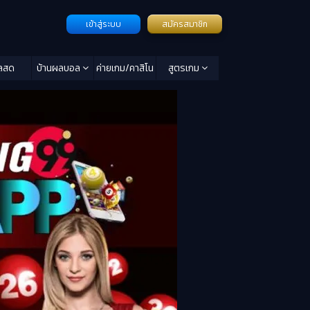
เข้าสู่ระบบ
สมัครสมาชิก
ลสด
บ้านผลบอล
ค่ายเกม/คาสิโน
สูตรเกม