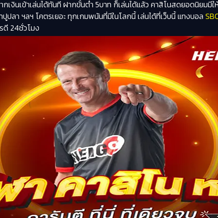
เงินเข้าเล่นได้ทันที ฝากขั้นต่ำ 5บาท ก็เล่นได้แล้ว คาสิโนสดยอดนิยมมีให้
ต้าปูปลา ฯลฯ โคตรเยอะ ทุกเกมพนันที่มีในโลกนี้ เล่นได้ที่เว็บนี้ แทงบอล
SB
รดี 24ชั่วโมง