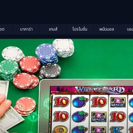
็อต
บาคาร่า
เกมส์
โปรโมชั่น
พนันบอล
บอ