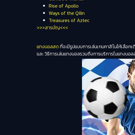
Rise of Apollo
Ways of the Qilin
Treasures of Aztec
>>>สารบัญ<<<
แทงบอลสด
ที่จะมีรูปแบบการเล่นเกมคาสิโนให้เลือก
และ วิธีการเล่นแทงบอลรวมถึงการบริการในแทงบอลส