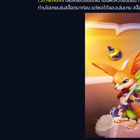
เว็บ HENG99
เล่นสล็อตออนไลน์ ไม่มีผิดหวังแน่นอน 
ท่านไม่เคยเล่นสล็อตมาก่อน แต่พอได้ลองเล่นเกม สล็