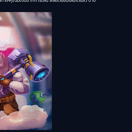
็ทำให้คุณมีเงินจากการเล่น สล็อตออนไลน์ได้แล้ว บาง