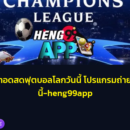
ยทอดสดฟุตบอลโลกวันนี้ โปรแกรมถ่
นี้-heng99app
รี