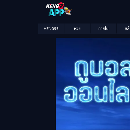
HENG99
หวย
คาสิโน
สล