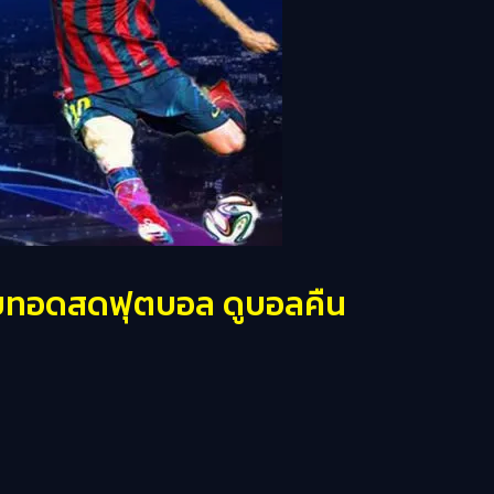
ายทอดสดฟุตบอล ดูบอลคืน