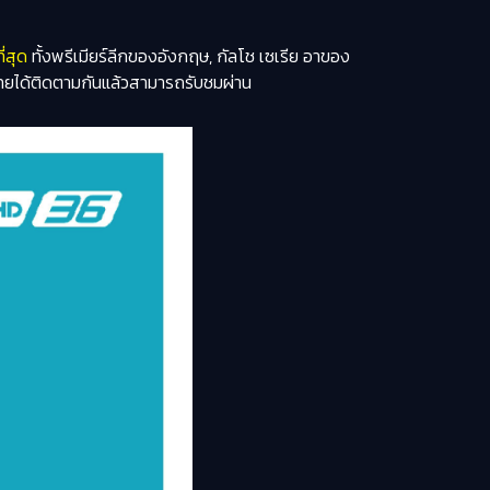
ี่สุด
ทั้งพรีเมียร์ลีกของอังกฤษ, กัลโช เซเรีย อาของ
ไทยได้ติดตามกันแล้วสามารถรับชมผ่าน