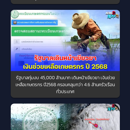
รัฐบาลทุ่มงบ 45,000 ล้านบาท เดินหน้าเยียวยา เงินช่วย
เหลือเกษตรกร ปี2568 ครอบคลุมกว่า 4.6 ล้านครัวเรือน
ทั่วประเทศ