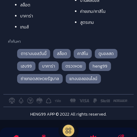
บ้านผลบอล
สล็อต
ค่ายเกม/คาสิโน
บาคาร่า
สูตรเกม
เกมส์
คำค้นหา
ตารางบอลวันนี้
สล็อต
คาสิโน
ดูบอลสด
เฮง99
บาคาร่า
ตรวจหวย
heng99
ถ่ายทอดสดหวยรัฐบาล
แทงบอลออนไลน์
HENG99 APP © 2022 All rights reserved.