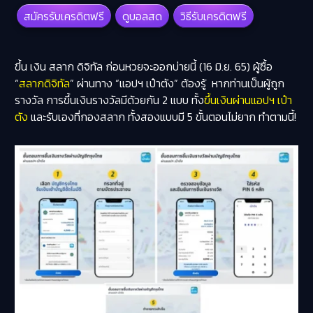
สมัครรับเครดิตฟรี
ดูบอลสด
วิธีรับเครดิตฟรี
ขึ้น เงิน สลาก ดิจิทัล ก่อนหวยจะออกบ่ายนี้ (16 มิ.ย. 65) ผู้ซื้อ
“
สลากดิจิทัล
” ผ่านทาง “แอปฯ เป๋าตัง” ต้องรู้ หากท่านเป็นผู้ถูก
รางวัล การขึ้นเงินรางวัลมีด้วยกัน 2 แบบ ทั้ง
ขึ้นเงินผ่านแอปฯ เป๋า
ตัง
และรับเองที่กองสลาก ทั้งสองแบบมี 5 ขั้นตอนไม่ยาก ทำตามนี้!