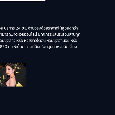
บริการ 24 ชม. จ่ายจริงด้วยราคาที่ให้สูงยิ่งกว่า
นสามารถแทงหวยออนไลน์ มีกิจกรรมลุ้นรับเงินล้านทุก
หวยชุดลาว หรือ หวยลาวใต้ดิน หวยชุดฮานอย หรือ
 850 ทำให้เป็นกระแสที่นิยมในกลุ่มคอหวยนักเสี่ยง