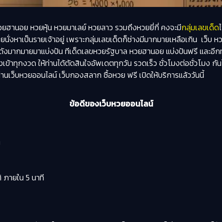
วยฮานอย หวยหุ้น หวยมาเลย์ หวยลาว รวมถึงหวยยี่กี่ คงจะมี
กลุ่มเลขเด็ด
งคอยนั่งหาเป็นรายเจ้าอยู่ เพราะกลุ่มเลขเด็ดก็ช่างมีมากมายเหลือเกิน เว็
่อดังมากมายมาแบ่งปัน ทีเด็ดเลขหวยรัฐบาล หวยฮานอย แบ่งปันฟรี และอีก
ังเข้าทุกงวด ให้ท่านได้ตัดสินใจอัพเดตทุกวัน รวดเร็ว ชั่วโมงต่อชั่วโมง กั
กท่านเว็บหวยออนไลน์ เว็บกองสลาก ซื้อหวย ฟรี เปิดให้บริการแล้ววันนี้
ข้อดีของเว็บหวยออนไลน์
ิ
 ภายใน 5 นาที