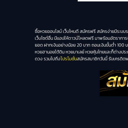
ซื้อหวยออนไลน์ เว็บไหนดี
สมัครฟรี สมัครง่ายมีระบบระ
เว็บไซต์อื่น มีแอปให้ดาวน์โหลดฟรี มาพร้อมอัตราการ
ยอด ฝากเงินอย่างน้อย 20 บาท ถอนเงินขั้นต่ำ 100 
หวยฮานอยใต้ดิน หวยมาเลย์ หวยหุ้นไทยและก็ต่างประเทศ
ดวง รวมไปถึง
โปรโมชั่น
สมัครสมาชิกวันนี้ รับเครดิตฟ