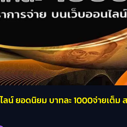
น์ ยอดนิยม บาทละ 1000จ่ายเต็ม สนใจ