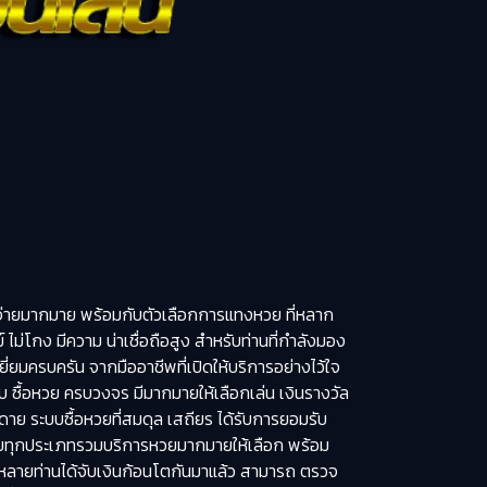
ราจ่ายมากมาย พร้อมกับตัวเลือกการแทงหวย ที่หลาก
ม่โกง มีความ น่าเชื่อถือสูง สำหรับท่านที่กำลังมอง
เยี่ยมครบครัน จากมืออาชีพที่เปิดให้บริการอย่างไว้ใจ
็บ
ซื้อหวย
ครบวงจร มีมากมายให้เลือกเล่น เงินรางวัล
ดาย ระบบซื้อหวยที่สมดุล เสถียร ได้รับการยอมรับ
ย
ทุกประเภทรวมบริการหวยมากมายให้เลือก พร้อม
ยหลายท่านได้จับเงินก้อนโตกันมาแล้ว สามารถ
ตรวจ