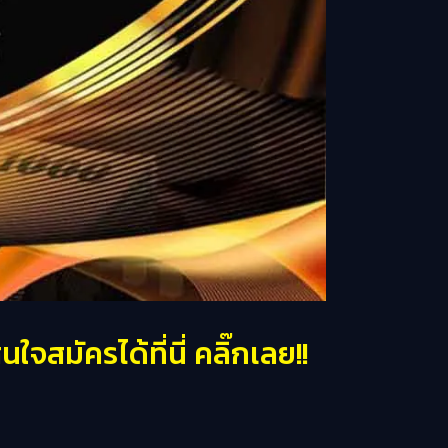
สมัครได้ที่นี่ คลิ๊กเลย!!