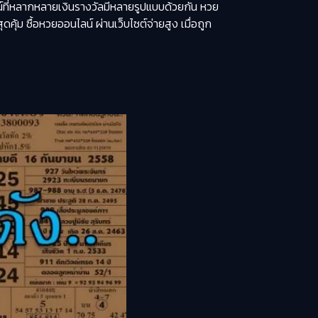
ลน์ที่หลากหลายเงินรางวัลมีหลายรูปแบบด้วยกัน หวย
้ม ซื้อหวยออนไลน์ ผ่านเว็บไซต์จ่ายสูง เมื่อถูก