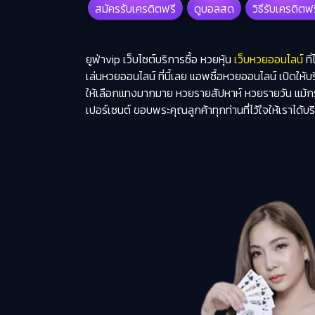
สมัครรับเครดิตฟรี
ดูบอลสด
วิธีรับเครดิตฟ
ยูฟ่าvip
เว็บไซต์บริการซื้อ หวยหุ้น
เว็บหวยออนไลน์
ที
เล่นหวยออนไลน์ ที่นี้เลย แอพซื้อหวยออนไลน์ เปิดให้
ให้เลือกแทงมากมาย หวยรายสัปหาห์ หวยรายวัน แม้กระทั่
เปอร์เซนต์ ขอบพระคุณลูกค้าทุกท่านที่ไว้ใจให้เราได้บร