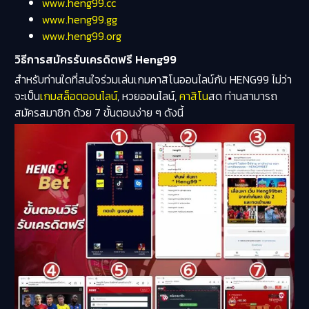
www.heng99.cc
www.heng99.gg
www.heng99.org
วิธีการสมัครรับเครดิตฟรี Heng99
สำหรับท่านใดที่สนใจร่วมเล่นเกมคาสิโนออนไลน์กับ HENG99 ไม่ว่า
จะเป็น
เกมสล็อตออนไลน์
, หวยออนไลน์,
คาสิโน
สด ท่านสามารถ
สมัครสมาชิก ด้วย 7 ขั้นตอนง่าย ๆ ดังนี้