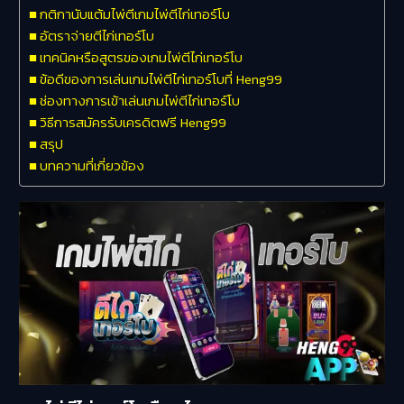
กติกานับแต้มไพ่ตีเกมไพ่ตีไก่เทอร์โบ
อัตราจ่ายตีไก่เทอร์โบ
เทคนิคหรือสูตรของเกมไพ่ตีไก่เทอร์โบ
ข้อดีของการเล่นเกมไพ่ตีไก่เทอร์โบที่ Heng99
ช่องทางการเข้าเล่นเกมไพ่ตีไก่เทอร์โบ
วิธีการสมัครรับเครดิตฟรี Heng99
สรุป
บทความที่เกี่ยวข้อง