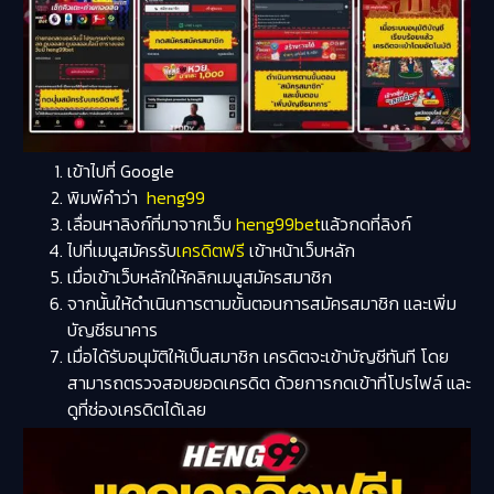
เข้าไปที่
Google
พิมพ์คำว่า
heng99
เลื่อนหาลิงก์ที่มาจากเว็บ
heng99bet
แล้วกดที่ลิงก์
ไปที่เมนูสมัครรับ
เครดิตฟรี
เข้าหน้าเว็บหลัก
เมื่อเข้าเว็บหลักให้คลิกเมนูสมัครสมาชิก
จากนั้นให้ดำเนินการตามขั้นตอนการสมัครสมาชิก และเพิ่ม
บัญชีธนาคาร
เมื่อได้รับอนุมัติให้เป็นสมาชิก เครดิตจะเข้าบัญชีทันที โดย
สามารถตรวจสอบยอดเครดิต ด้วยการกดเข้าที่โปรไฟล์ และ
ดูที่ช่องเครดิตได้เลย