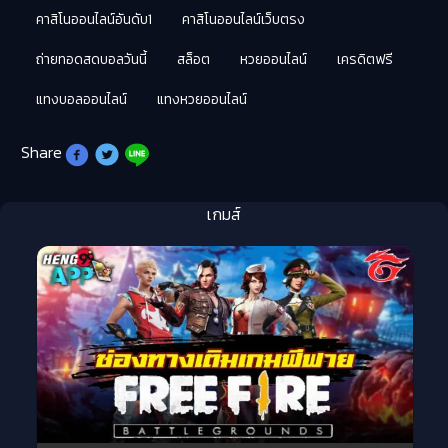
คาสิโนออนไลน์อันดับ1
คาสิโนออนไลน์เว็บตรง
ถ่ายทอดสดบอลวันนี้
สล็อต
หวยออนไลน์
เครดิตฟรี
แทงบอลออนไลน์
แทงหวยออนไลน์
Share
เกมส์