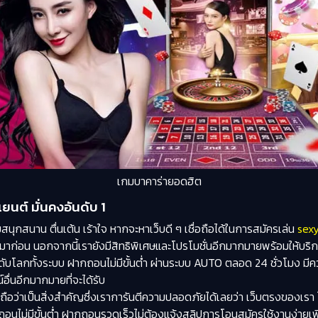
เกมบาคาร่ายอดฮิต
ยนต์ มั่นคงอันดับ 1
มสนุกสนาน ตื่นเต้น เร้าใจ หากจะหาเว็บดี ๆ เชื่อถือได้ในการสมัครเล่น
sex
หนมาก่อน นอกจากนี้เรายังมีสิทธิพิเศษและโปรโมชั่นอีกมากมายพร้อมให้บริกา
โลกทั้งระบบ ฝากถอนไม่มีขั้นต่ำ ผ่านระบบ AUTO ตลอด 24 ชั่วโมง มีค
นอีกมากมายที่จะได้รับ
ือว่าเป็นสิ่งสำคัญซึ่งเราการันตีความปลอดภัยได้เลยว่า เว็บตรงของเรา 
ม่มีขั้นต่ำ ฝากถอนรวดเร็วไม่ต้องแจ้งสลิปการโอนสมัครใช้งานง่ายเพีย