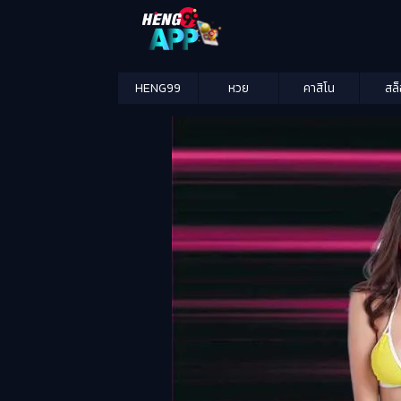
HENG99
หวย
คาสิโน
สล