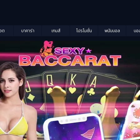
็อต
บาคาร่า
เกมส์
โปรโมชั่น
พนันบอล
บอ