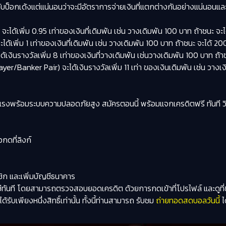
กับป็อกเด้งแต่แน่นอนว่าจะมีอัตราการจ่ายเงินที่แตกต่างกันอย่างแน่นอนแล
จะได้เพิ่ม 0.95 เท่าของเงินที่เดิมพัน เช่น วางเดิมพัน 100 บาท ถ้าชนะ จะ
ะได้เพิ่ม 1 เท่าของเงินที่เดิมพัน เช่น วางเดิมพัน 100 บาท ถ้าชนะ จะได้ 2
้เงินรางวัลเพิ่ม 8 เท่าของเงินที่วางเดิมพัน เช่นวางเดิมพัน 100 บาท ถ้
 (Player/Banker Pair) จะได้เงินรางวัลเพิ่ม 11 เท่า ของเงินเดิมพัน เช่น วา
แรงพร้อมระบบความปลอดภัยสูง สมัครตอนนี้ พร้อมแจกเครดิตฟรี ทันที วิ
กดที่ลิงก์
ิก และเพิ่มบัญชีธนาคาร
บัญชีทันที โดยสามารถตรวจสอบยอดเครดิต ด้วยการกดเข้าที่โปรไฟล์ และดูที่ช
่อได้รับเพียงหนึ่งสิทธิ์เท่านั้น ทั้งนี้ท่านสามารถ รับชม
ถ่ายทอดสดบอลวันนี้
ไ