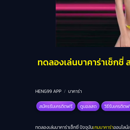
ทดลองเล่นบาคาร่าเช็กชี่ 
HENG99 APP
บาคาร่า
สมัครรับเครดิตฟรี
ดูบอลสด
วิธีรับเครดิตฟ
ทดลองเล่นบาคาร่าเช็กชี่ ปัจจุบัน
เกมบาคาร่า
ออนไลน์เป