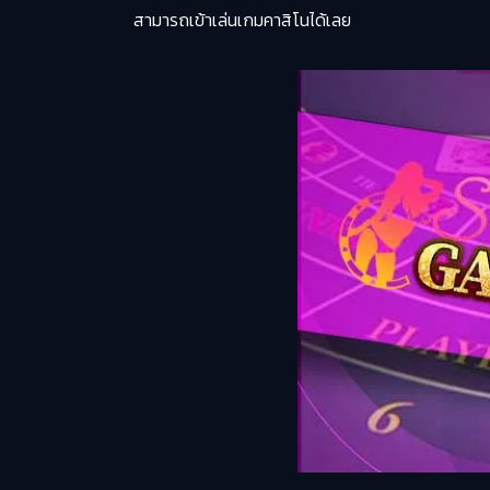
สามารถเข้าเล่นเกมคาสิโนได้เลย