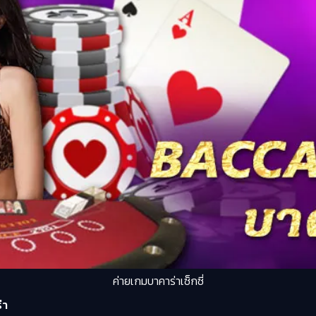
ค่ายเกมบาคาร่าเซ็กซี่
่า