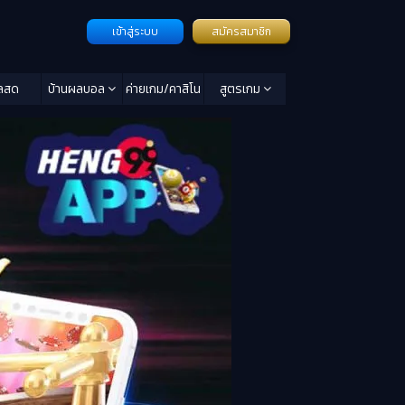
เข้าสู่ระบบ
สมัครสมาชิก
ลสด
บ้านผลบอล
ค่ายเกม/คาสิโน
สูตรเกม