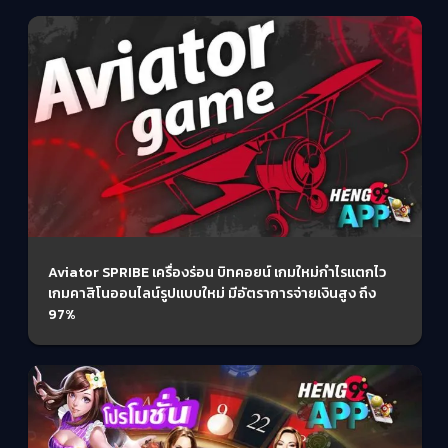
Aviator SPRIBE เครื่องร่อน บิทคอยน์ เกมใหม่กำไรแตกไว
เกมคาสิโนออนไลน์รูปแบบใหม่ มีอัตราการจ่ายเงินสูง ถึง
97%