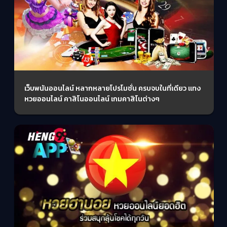
เว็บพนันออนไลน์ หลากหลายโปรโมชั่น ครบจบในที่เดียว แทง
หวยออนไลน์ คาสิโนออนไลน์ เกมคาสิโนต่างๆ