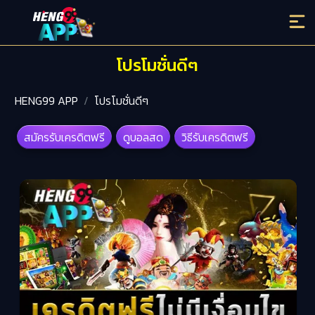
โปรโมชั่นดีๆ
HENG99 APP
โปรโมชั่นดีๆ
สมัครรับเครดิตฟรี
ดูบอลสด
วิธีรับเครดิตฟรี