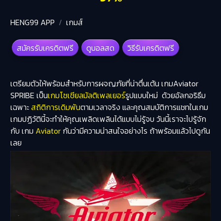
HENG99 APP
เกมส์
สมัครรับเครดิตฟรี
ดูบอลสด
วิธีรับเครดิตฟรี
เตรียมตัวให้พร้อมสำหรับการผจญภัยที่น่าตื่นเต้น เกมAviator
SPRIBE เป็น
เกมโซเชียลมัลติเพลเยอร์
รูปแบบใหม่ ด้วยอัลกอริธึม
เฉพาะ
สถิติการเดิมพัน
ตามเวลาจริง และคุณสมบัติการแชทในเกม
เกมปฏิวัตินี้จะทำให้คุณเพลิดเพลินได้แบบไม่รู้จบ วันนี้เราจะไปรู้จัก
กับ เกม
Aviator
กันว่ามีความน่าสนใจอย่างไร ถ้าพร้อมแล้วไปดูกัน
เลย