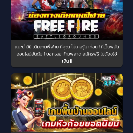
เเนะนำวิธี เติมเกมฟีฟาย ที่คุณ ไม่เคยรู้มาก่อน ! ที่เว็บพนัน
ออนไลน์อันดับ 1 บอกเลย ห้ามพลาด สมัครฟรี ไม่ต้องใช้
เงิน !!