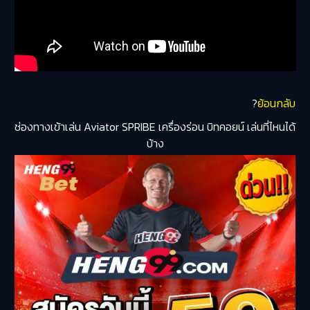
?
ย้อนกลับ
ช่องทางเข้าเล่น Aviator SPRIBE เครื่องร่อน บิทคอยน์ เล่นที่ไหนได้
บ้าง