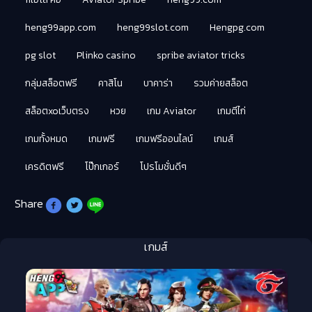
heng99app.com
heng99slot.com
Hengpg.com
pg slot
Plinko casino
spribe aviator tricks
กลุ่มสล็อตฟรี
คาสิโน
บาคาร่า
รวมค่ายสล็อต
สล็อตxoเว็บตรง
หวย
เกม Aviator
เกมตีไก่
เกมทั้งหมด
เกมฟรี
เกมฟรีออนไลน์
เกมส์
เครดิตฟรี
โป๊กเกอร์
โปรโมชั่นดีๆ
Share
เกมส์