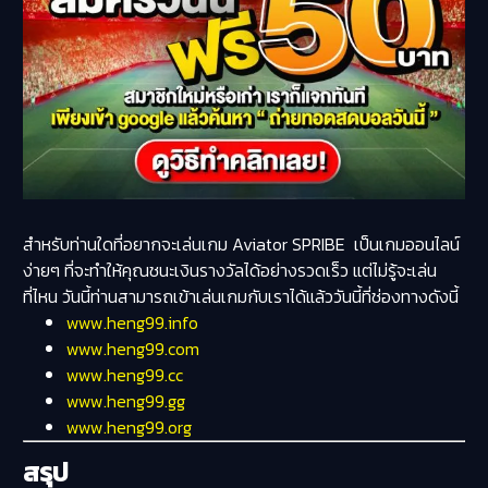
สำหรับท่านใดที่อยากจะเล่นเกม Aviator SPRIBE เป็นเกมออนไลน์
ง่ายๆ ที่จะทำให้คุณชนะเงินรางวัลได้อย่างรวดเร็ว แต่ไม่รู้จะเล่น
ที่ไหน วันนี้ท่านสามารถเข้าเล่นเกมกับเราได้แล้ววันนี้ที่ช่องทางดังนี้
www.heng99.info
www.heng99.com
www.heng99.cc
www.heng99.gg
www.heng99.org
สรุป