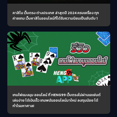
คาสิโน เว็บตรง ต่างประเทศ ล่าสุดปี 2024 ครบเครื่อง ทุก
ค่ายเกม เว็บคาสิโนออนไลน์ที่ได้รับความนิยมเป็นอันดับ 1
เกมไพ่แมงมุม ออนไลน์ ที่ HENG99 เว็บตรงไม่ผ่านเอเย่นต์
เล่นง่าย ได้เงินเร็ว เกมพนันออนไลน์มาใหม่ ลงทุนน้อย ได้
กำไรมหาศาล!