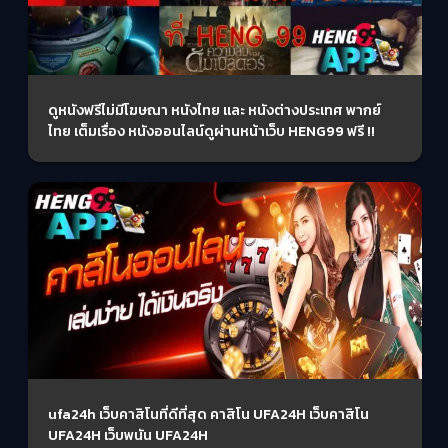
ดูหนังฟรีไม่มีโฆษณา หนังไทย และ หนังต่างประเทศ พากย์
ไทย เต็มเรื่อง หนังออนไลน์ดูผ่านหน้าเว็บ HENG99 ฟรี !!
ufa24h เว็บคาสิโนที่ดีที่สุด คาสิโน UFA24H เว็บคาสิโน
UFA24H เว็บพนัน UFA24H