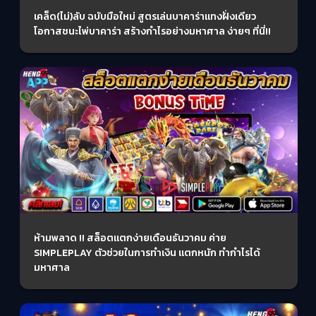
เคล็ด(ไม่)ลับ ฉบับมือใหม่ สูตรเล่นบาคาร่าแทงฝั่งเดียว
โอกาสชนะไพ่บาคาร่า สร้างกำไรอย่างมหาศาล ง่ายๆ ที่นี่!!
ห้ามพลาด !! สล็อตแตกง่ายเดือนธันวาคม ค่าย
SIMPLEPLAY ตัวช่วยในการทำเงิน แตกหนัก ทำกำไรได้
มหาศาล