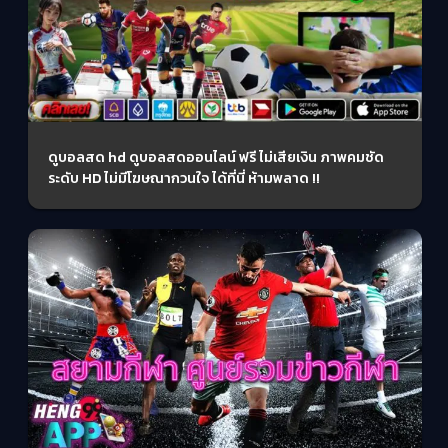
ดูบอลสด hd ดูบอลสดออนไลน์ ฟรี ไม่เสียเงิน ภาพคมชัด
ระดับ HD ไม่มีโฆษณากวนใจ ได้ที่นี่ ห้ามพลาด !!