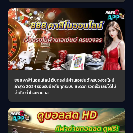
888 คาสิโนออนไลน์ เว็บตรงไม่ผ่านเอเย่นต์ ครบวงจร ใหม่
ล่าสุด 2024 รองรับมือถือทุกระบบ สะดวก รวดเร็ว เล่นได้ไม่
จำกัด กำไรมหาศาล