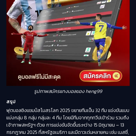
รูปภาพสมัครแทงบอลของ heng99
สรุป
ฟุตบอลชิงแชมป์สโมสรโลก 2025 ขยายทีมเป็น 32 ทีม แข่งขันแบบ
แบ่งกลุ่ม 8 กลุ่ม กลุ่มละ 4 ทีม โดยมีทีมจากทุกทวีปเข้าร่วม รวมถึง
เจ้าภาพสหรัฐฯ ด้วย การแข่งขันจัดขึ้นระหว่าง 15 มิถุนายน – 13
กรกฎาคม 2025 ที่สหรัฐอเมริกา และมีดาวเด่นหลายคน เช่น เมสซี่,