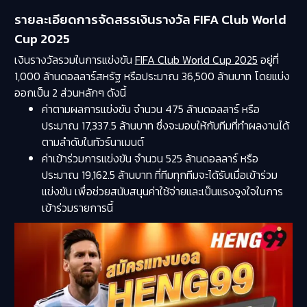
รายละเอียดการจัดสรรเงินรางวัล FIFA Club World
Cup 2025
เงินรางวัลรวมในการแข่งขัน
FIFA Club World Cup 2025
อยู่ที่
1,000 ล้านดอลลาร์สหรัฐ หรือประมาณ 36,500 ล้านบาท โดยแบ่ง
ออกเป็น 2 ส่วนหลักๆ ดังนี้
ค่าตามผลการแข่งขัน จำนวน 475 ล้านดอลลาร์ หรือ
ประมาณ 17,337.5 ล้านบาท ซึ่งจะมอบให้กับทีมที่ทำผลงานได้
ตามลำดับในทัวร์นาเมนต์
ค่าเข้าร่วมการแข่งขัน จำนวน 525 ล้านดอลลาร์ หรือ
ประมาณ 19,162.5 ล้านบาท ที่ทีมทุกทีมจะได้รับเมื่อเข้าร่วม
แข่งขัน เพื่อช่วยสนับสนุนค่าใช้จ่ายและเป็นแรงจูงใจในการ
เข้าร่วมรายการนี้