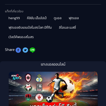
แท็กที่เกี่ยวข้อง
heng99
คีลิยัน เอ็มบัปเป้
ดูบอล
ฟุตบอล
ฟุตบอลชิงแชมป์สโมสรโลก มีกี่ทีม
ลิโอเนล เมสซี่
เวิลด์คัพของสโมสร
Share
แทงบอลออนไลน์