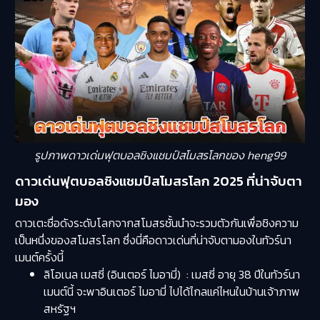
รูปภาพดาวเด่นฟุตบอลชิงแชมป์สโมสรโลกของ heng99
ดาวเด่นฟุตบอลชิงแชมป์สโมสรโลก 2025 ที่น่าจับตา
มอง
ดาวเตะชื่อดังระดับโลกจากสโมสรชั้นนำจะรวมตัวกันเพื่อชิงความ
เป็นหนึ่งของสโมสรโลก ซึ่งนี่คือดาวเด่นที่น่าจับตามองในทัวร์นา
เมนต์ครั้งนี้
ลิโอเนล เมสซี่ (อินเตอร์ ไมอามี่) : เมสซี่ อายุ 38 ปีในทัวร์นา
เมนต์นี้ จะพาอินเตอร์ ไมอามี่ ไปได้ไกลแค่ไหนในบ้านเจ้าภาพ
สหรัฐฯ