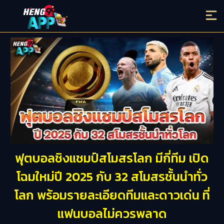
ฟุตบอลชิงแชมป์สโมสรโลก มีกี่ทีม เปิด
โฉมใหม่ปี 2025 กับ 32 สโมสรชั้นนำทั่ว
โลก พร้อมรายละเอียดทีมและดาวเด่น ที่
แฟนบอลไม่ควรพลาด